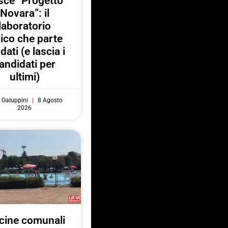
sce “Progetto
Novara”: il
laboratorio
vico che parte
 dati (e lascia i
andidati per
ultimi)
 Galuppini
8 Agosto
2026
cine comunali