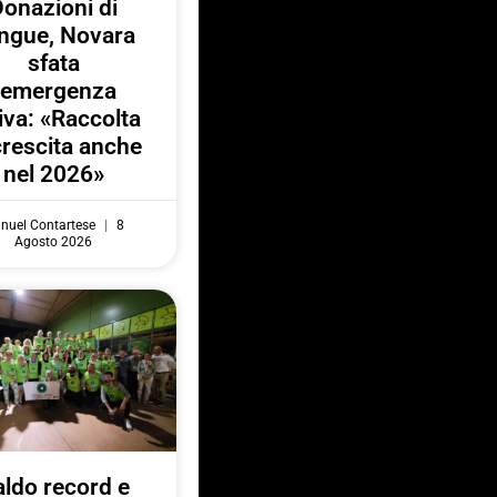
onazioni di
ngue, Novara
sfata
l’emergenza
iva: «Raccolta
crescita anche
nel 2026»
nuel Contartese
8
Agosto 2026
ldo record e