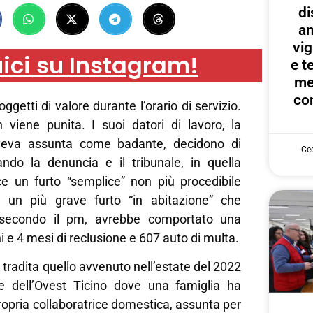
di
an
vig
ici su Instagram!
e te
me
con
oggetti di valore durante l’orario di servizio.
 viene punita. I suoi datori di lavoro, la
aveva assunta come badante, decidono di
Cec
rando la denuncia e il tribunale, in quella
ce un furto “semplice” non più procedibile
hé un più grave furto “in abitazione” che
 secondo il pm, avrebbe comportato una
 e 4 mesi di reclusione e 607 auto di multa.
 tradita quello avvenuto nell’estate del 2022
e dell’Ovest Ticino dove una famiglia ha
ropria collaboratrice domestica, assunta per