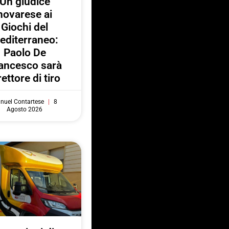
Un giudice
novarese ai
Giochi del
editerraneo:
Paolo De
ancesco sarà
rettore di tiro
nuel Contartese
8
Agosto 2026