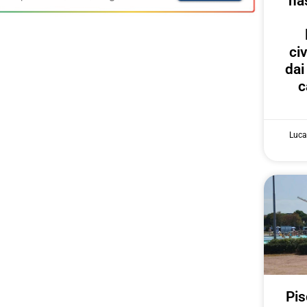
na
ci
dai
c
Luca
Pis