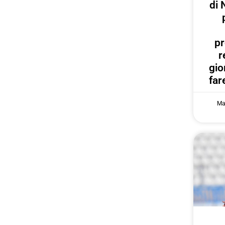
di 
pr
r
gi
far
Ma