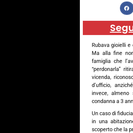
Segu
Rubava gioielli e 
Ma alla fine non
famiglia che l’
“perdonarla” riti
vicenda, riconos
d’ufficio, anzic
invece, almeno
condanna a 3 anni
Un caso di fiducia
in una abitazion
scoperto che la p