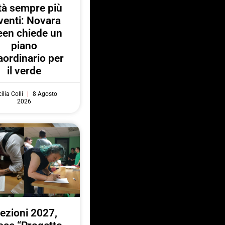
ttà sempre più
venti: Novara
een chiede un
piano
aordinario per
il verde
ilia Colli
8 Agosto
2026
lezioni 2027,