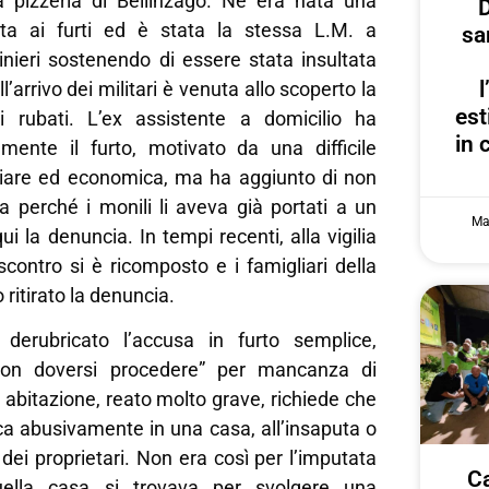
a pizzeria di Bellinzago. Ne era nata una
D
ata ai furti ed è stata la stessa L.M. a
sa
inieri sostenendo di essere stata insultata
arrivo dei militari è venuta allo scoperto la
est
lli rubati. L’ex assistente a domicilio ha
in 
nte il furto, motivato da una difficile
liare ed economica, ma ha aggiunto di non
la perché i monili li aveva già portati a un
Ma
i la denuncia. In tempi recenti, alla vigilia
scontro si è ricomposto e i famigliari della
ritirato la denuncia.
 derubricato l’accusa in furto semplice,
“non doversi procedere” per mancanza di
in abitazione, reato molto grave, richiede che
duca abusivamente in una casa, all’insaputa o
 dei proprietari. Non era così per l’imputata
Ca
uella casa si trovava per svolgere una