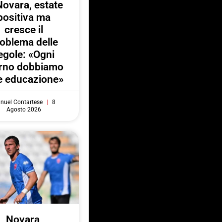
Novara, estate
positiva ma
cresce il
oblema delle
egole: «Ogni
orno dobbiamo
e educazione»
nuel Contartese
8
Agosto 2026
Novara,