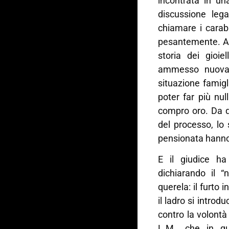
incontrata in un
discussione leg
chiamare i carab
pesantemente. All’
storia dei gioie
ammesso nuovame
situazione famig
poter far più nul
compro oro. Da qu
del processo, lo 
pensionata hanno 
E il giudice ha
dichiarando il 
querela: il furto 
il ladro si intro
contro la volontà
L.M., che in q