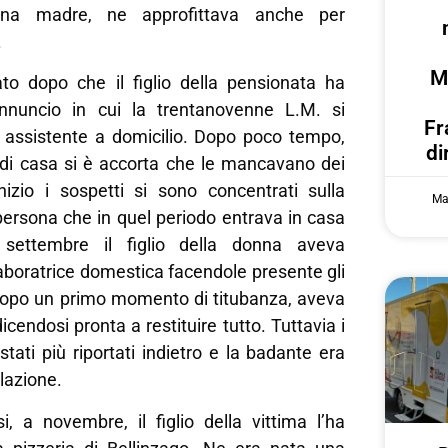
ziana madre, ne approfittava anche per
.
M
to dopo che il figlio della pensionata ha
nnuncio in cui la trentanovenne L.M. si
Fr
assistente a domicilio. Dopo poco tempo,
di
 di casa si è accorta che le mancavano dei
l’inizio i sospetti si sono concentrati sulla
Ma
persona che in quel periodo entrava in casa
n settembre il figlio della donna aveva
laboratrice domestica facendole presente gli
opo un primo momento di titubanza, aveva
cendosi pronta a restituire tutto. Tuttavia i
stati più riportati indietro e la badante era
olazione.
, a novembre, il figlio della vittima l’ha