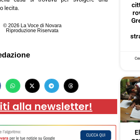
ci
 lecita.
ro
Gr
© 2026 La Voce di Novara
Riproduzione Riservata
str
edazione
Cec
iti alla newsletter!
E