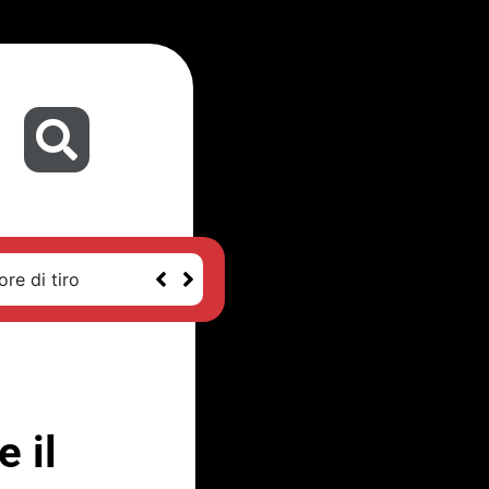
re di tiro
e il