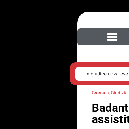
Un giudice novarese 
Cronaca
,
Giudiziar
Badante
assisti