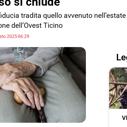
so si chiude
iducia tradita quello avvenuto nell’estate
one dell’Ovest Ticino
sto 2025
06:29
Le
V