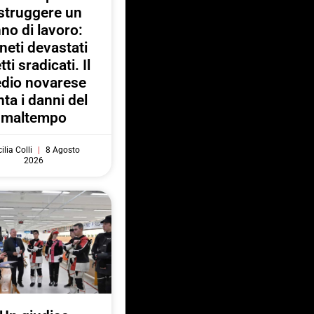
struggere un
no di lavoro:
neti devastati
tti sradicati. Il
dio novarese
ta i danni del
maltempo
ilia Colli
8 Agosto
2026