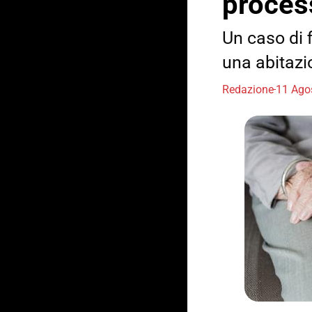
proces
Un caso di f
una abitazi
Redazione
11 Ago