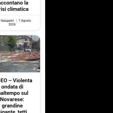
accontano la
risi climatica
 Galuppini
7 Agosto
2026
EO – Violenta
ondata di
altempo sul
Novarese:
grandine
igante, tetti