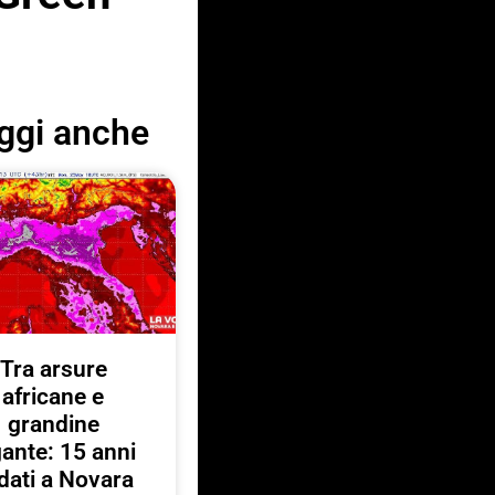
ggi anche
Tra arsure
africane e
grandine
gante: 15 anni
 dati a Novara