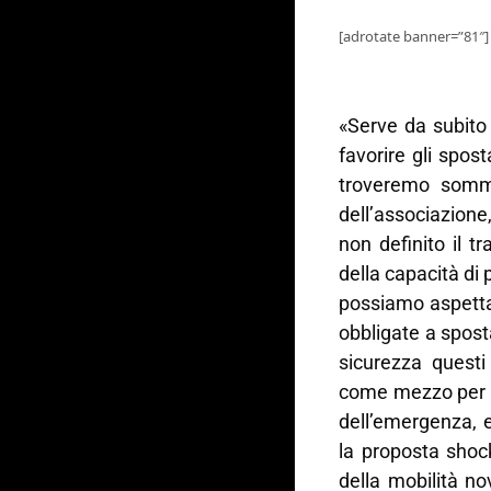
[adrotate banner=”81″]
«Serve da subito i
favorire gli spos
troveremo somme
dell’associazione
non definito il t
della capacità di
possiamo aspetta
obbligate a spost
sicurezza questi 
come mezzo per g
dell’emergenza, e
la proposta sho
della mobilità n