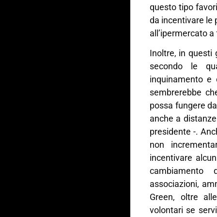
questo tipo favor
da incentivare le
all’ipermercato a
Inoltre, in questi
secondo le qua
inquinamento e d
sembrerebbe che 
possa fungere da v
anche a distanze 
presidente -. Anc
non incrementa
incentivare alcun
cambiamento d
associazioni, am
Green, oltre all
volontari se ser