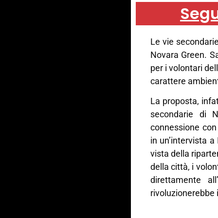
Segu
Le vie secondarie
Novara Green. Sa
per i volontari del
carattere ambien
La proposta, infa
secondarie di No
connessione con q
in un’intervista 
vista della ripart
della città, i vol
direttamente al
rivoluzionerebbe i