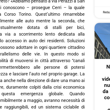
eto? «Abbiamo pensato a via Perazzi a San
ti conoscono – prosegue Cerri – la quale
Reda
 a Corso Torino. Quest’ultimo rimarrebbe
almente alle auto mentre la seconda, che
stualmente dotata di stalli per bici,
a via a scorrimento lento dedicata alla
solo accesso in auto dei residenti. Soluzioni
ossono adottare in ogni quartiere cittadino
rallelismo delle vie. In questo modo si
ilità di muoversi in città attraverso “canali
N
permetterebbero alle persone di potersi
ezza e lasciare l’auto nel proprio garage. La
vid
a anche nella direzione di dare una mano ai
nu
re, duramente colpiti dalla crisi economica
da 
 questa emergenza globale. Quando
co
sumibilmente a maggio, avranno necessità di
e raggiungibili, ed un sistema ciclabile di