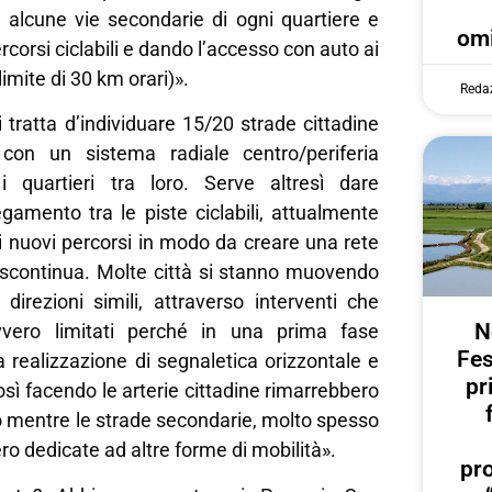
, alcune vie secondarie di ogni quartiere e
omi
rcorsi ciclabili e dando l’accesso con auto ai
limite di 30 km orari)».
Reda
 tratta d’individuare 15/20 strade cittadine
con un sistema radiale centro/periferia
 i quartieri tra loro. Serve altresì dare
egamento tra le piste ciclabili, attualmente
ti nuovi percorsi in modo da creare una rete
discontinua. Molte città si stanno muovendo
direzioni simili, attraverso interventi che
N
vero limitati perché in una prima fase
Fes
 realizzazione di segnaletica orizzontale e
pr
sì facendo le arterie cittadine rimarrebbero
o mentre le strade secondarie, molto spesso
ro dedicate ad altre forme di mobilità».
pr