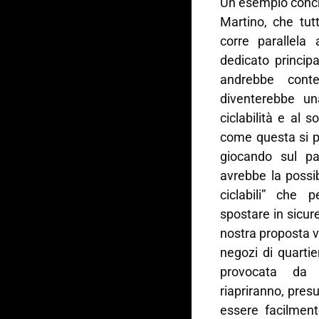
Un esempio concr
Martino, che tut
corre parallela
dedicato princip
andrebbe conte
diventerebbe un
ciclabilità e al 
come questa si p
giocando sul pa
avrebbe la possib
ciclabili” che 
spostare in sicur
nostra proposta v
negozi di quartie
provocata da
riapriranno, pre
essere facilment