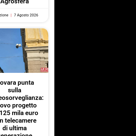
“Agrosfera”
zione
7 Agosto 2026
ovara punta
sulla
eosorveglianza:
ovo progetto
125 mila euro
n telecamere
di ultima
generazione