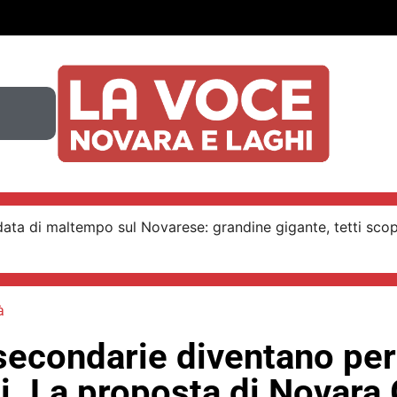
ata di maltempo sul Novarese: grandine gigante, tetti scop
à
 secondarie diventano per
li. La proposta di Novara