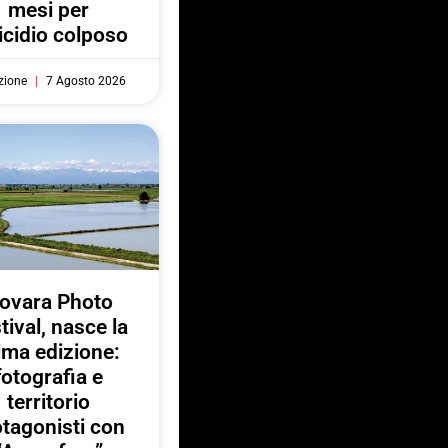
mesi per
cidio colposo
zione
7 Agosto 2026
ovara Photo
tival, nasce la
ima edizione:
fotografia e
territorio
otagonisti con