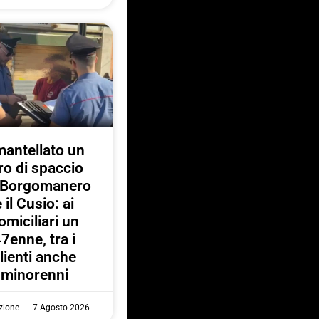
antellato un
ro di spaccio
a Borgomanero
e il Cusio: ai
omiciliari un
7enne, tra i
lienti anche
minorenni
zione
7 Agosto 2026