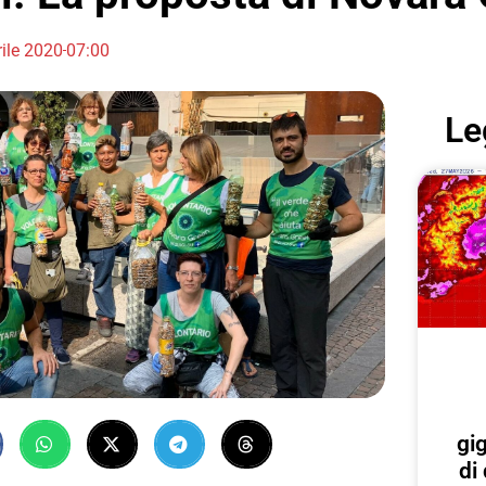
ile 2020
07:00
Le
gi
di