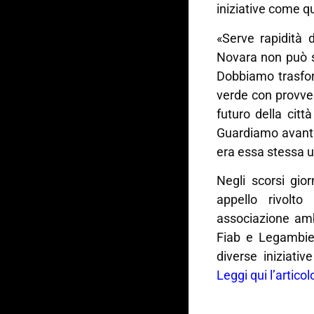
iniziative come q
«Serve rapidità 
Novara non può s
Dobbiamo trasfor
verde con provved
futuro della cit
Guardiamo avanti
era essa stessa 
Negli scorsi gio
appello rivolto
associazione amb
Fiab e Legambie
diverse iniziativ
Leggi qui l’articol