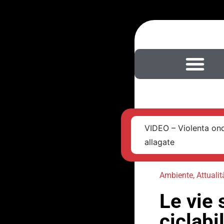
VIDEO – Violenta ond
allagate
Ambiente
,
Attualit
Le vie
ciclabi