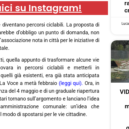
r
ici su Instagram!
c
 diventano percorsi ciclabili. La proposta di
Luca
rebbe d’obbligo un punto di domanda, non
l’associazione nota in città per le iniziative di
tale.
tti, quella appunto di trasformare alcune vie
vara in percorsi ciclabili e metterli in
uelli già esistenti, era già stata anticipata
a La Voce a metà febbraio
(
leggi qui
).
Ora, in
enza del 4 maggio e di un graduale riapertura
VID
ontari tornano sull’argomento e lanciano l’idea
m
l’amministrazione comunale: un’idea che
l modo di spostarsi per le vie cittadine.
g