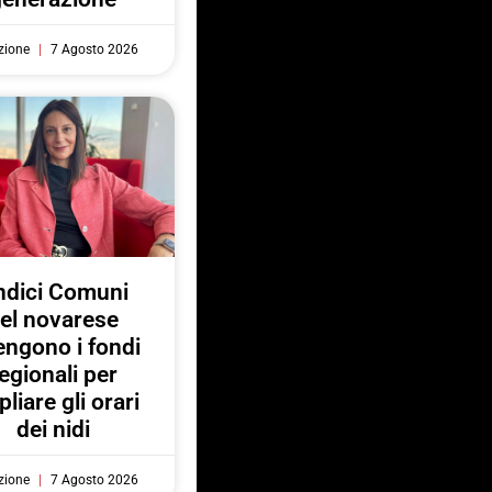
zione
7 Agosto 2026
ndici Comuni
el novarese
engono i fondi
egionali per
liare gli orari
dei nidi
zione
7 Agosto 2026