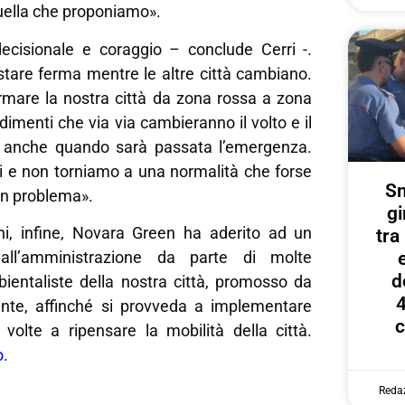
uella che proponiamo».
decisionale e coraggio – conclude Cerri -.
tare ferma mentre le altre città cambiano.
mare la nostra città da zona rossa a zona
imenti che via via cambieranno il volto e il
tà anche quando sarà passata l’emergenza.
 e non torniamo a una normalità che forse
Sm
un problema».
gi
rni, infine, Novara Green ha aderito ad un
tr
 all’amministrazione da parte di molte
d
ientaliste della nostra città, promosso da
4
nte, affinché si provveda a implementare
c
e volte a ripensare la mobilità della città.
o.
Reda