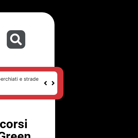
erchiati e strade
corsi
 Green