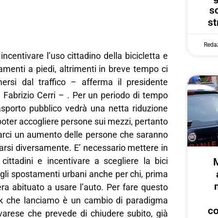
s
st
Reda
ncentivare l’uso cittadino della bicicletta e
tamenti a piedi, altrimenti in breve tempo ci
rsi dal traffico – afferma il presidente
, Fabrizio Cerri – . Per un periodo di tempo
rasporto pubblico vedrà una netta riduzione
 poter accogliere persone sui mezzi, pertanto
rci un aumento delle persone che saranno
arsi diversamente. E’ necessario mettere in
cittadini e incentivare a scegliere la bici
li spostamenti urbani anche per chi, prima
ra abituato a usare l’auto. Per fare questo
ck che lanciamo è un cambio di paradigma
c
ovarese che prevede di chiudere subito, già