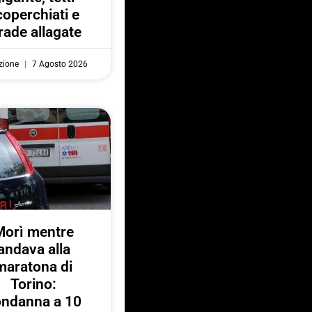
coperchiati e
rade allagate
zione
7 Agosto 2026
Morì mentre
andava alla
maratona di
Torino:
ondanna a 10