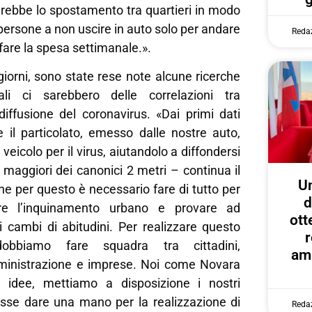
irebbe lo spostamento tra quartieri in modo
 persone a non uscire in auto solo per andare
Reda
 fare la spesa settimanale.».
 giorni, sono state rese note alcune ricerche
li ci sarebbero delle correlazioni tra
iffusione del coronavirus. «Dai primi dati
il particolato, emesso dalle nostre auto,
eicolo per il virus, aiutandolo a diffondersi
maggiori dei canonici 2 metri – continua il
U
he per questo è necessario fare di tutto per
d
re l’inquinamento urbano e provare ad
ott
i cambi di abitudini. Per realizzare questo
r
obbiamo fare squadra tra cittadini,
amp
ministrazione e imprese. Noi come Novara
e idee, mettiamo a disposizione i nostri
visse dare una mano per la realizzazione di
Reda