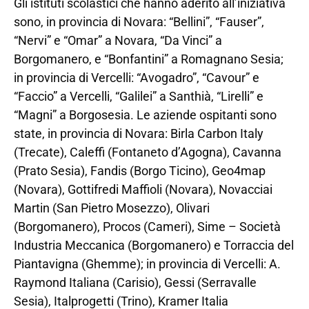
Gli istituti scolastici che hanno aderito all’iniziativa
sono, in provincia di Novara: “Bellini”, “Fauser”,
“Nervi” e “Omar” a Novara, “Da Vinci” a
Borgomanero, e “Bonfantini” a Romagnano Sesia;
in provincia di Vercelli: “Avogadro”, “Cavour” e
“Faccio” a Vercelli, “Galilei” a Santhià, “Lirelli” e
“Magni” a Borgosesia. Le aziende ospitanti sono
state, in provincia di Novara: Birla Carbon Italy
(Trecate), Caleffi (Fontaneto d’Agogna), Cavanna
(Prato Sesia), Fandis (Borgo Ticino), Geo4map
(Novara), Gottifredi Maffioli (Novara), Novacciai
Martin (San Pietro Mosezzo), Olivari
(Borgomanero), Procos (Cameri), Sime – Società
Industria Meccanica (Borgomanero) e Torraccia del
Piantavigna (Ghemme); in provincia di Vercelli: A.
Raymond Italiana (Carisio), Gessi (Serravalle
Sesia), Italprogetti (Trino), Kramer Italia