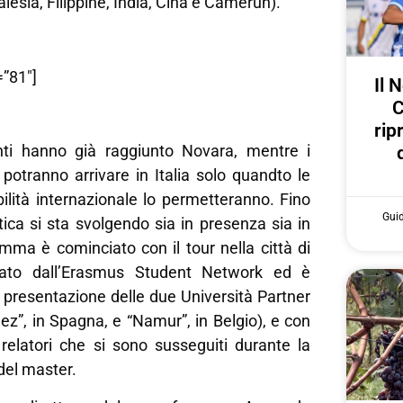
alesia, Filippine, India, Cina e Camerun).
”81″]
Il 
C
rip
nti hanno già raggiunto Novara, mentre i
potranno arrivare in Italia solo quandto le
ilità internazionale lo permetteranno. Fino
Gui
ttica si sta svolgendo sia in presenza sia in
mma è cominciato con il tour nella città di
zato dall’Erasmus Student Network ed è
 presentazione delle due Università Partner
z”, in Spagna, e “Namur”, in Belgio), e con
i relatori che si sono susseguiti durante la
del master.