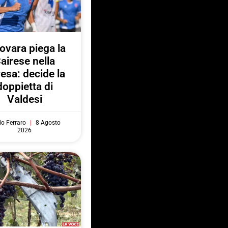
Novara piega la
airese nella
resa: decide la
doppietta di
Valdesi
do Ferraro
8 Agosto
2026