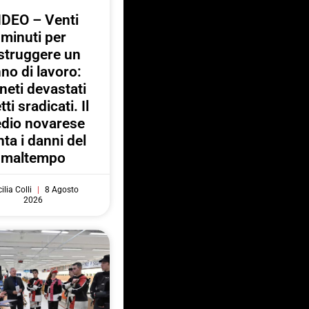
IDEO – Venti
minuti per
struggere un
no di lavoro:
neti devastati
tti sradicati. Il
dio novarese
ta i danni del
maltempo
ilia Colli
8 Agosto
2026