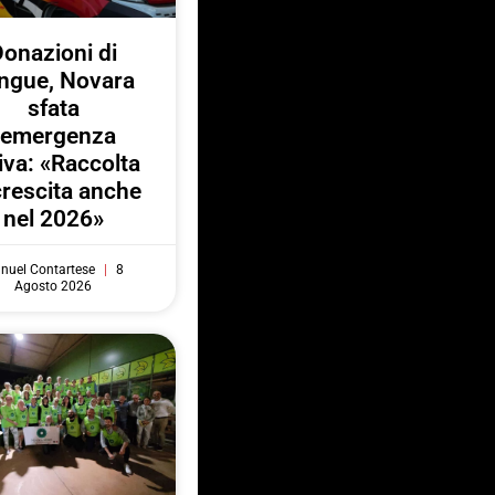
onazioni di
ngue, Novara
sfata
l’emergenza
iva: «Raccolta
crescita anche
nel 2026»
nuel Contartese
8
Agosto 2026