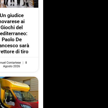
Un giudice
novarese ai
Giochi del
editerraneo:
Paolo De
ancesco sarà
rettore di tiro
nuel Contartese
8
Agosto 2026