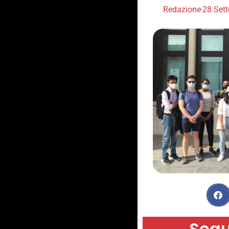
Redazione
28 Set
Segu