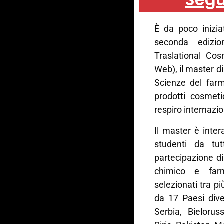
È da poco inizia
seconda edizi
Traslational Cos
Web), il master di
Scienze del farm
prodotti cosmeti
respiro internazi
Il master è inte
studenti da tu
partecipazione di
chimico e farm
selezionati tra p
da 17 Paesi dive
Serbia, Bielorus