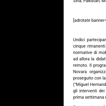
Siria, Pakistan, M
[adrotate banner=
Undici partecipa
cinque rimanenti 
normative di mob
ad allora la dida
remoto. Il progra
Novara organiz
proseguito con la
(“Miguel Hernande
gli interventi de
prima settimana 