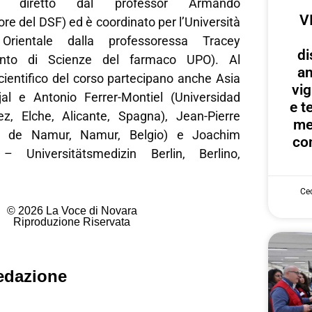
 diretto dal professor Armando
V
ore del DSF) ed è coordinato per l’Università
rientale dalla professoressa Tracey
di
imento di Scienze del farmaco UPO). Al
an
ientifico del corso partecipano anche Asia
vig
al e Antonio Ferrer-Montiel (Universidad
e te
z, Elche, Alicante, Spagna), Jean-Pierre
me
ité de Namur, Namur, Belgio) e Joachim
con
– Universitätsmedizin Berlin, Berlino,
Cec
© 2026 La Voce di Novara
Riproduzione Riservata
edazione