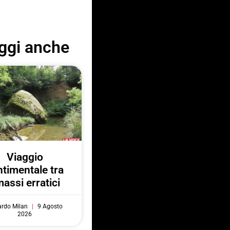
ggi anche
Viaggio
ntimentale tra
massi erratici
ardo Milan
9 Agosto
2026