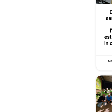
D
sa
est
in 
Ma