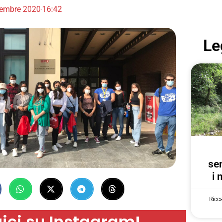
tembre 2020
16:42
Le
se
i 
Ricc
ici su Instagram!