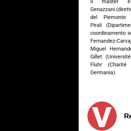
Il master è
Genazzani (dirett
del Piemonte O
Pirali (Dipart
coordinamento sc
Fernandez-Carvaj
Miguel Hernande
Gillet (Univers
Fluhr (Charité 
Germania).
R