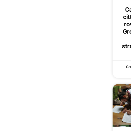
Ca
ci
ro
Gr
str
Cec