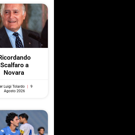
Ricordando
Scalfaro a
Novara
er Luigi Tolardo
9
Agosto 2026