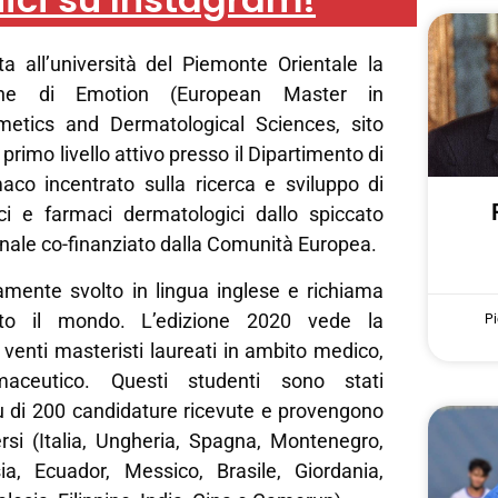
ta all’università del Piemonte Orientale la
one di Emotion (European Master in
metics and Dermatological Sciences, sito
 primo livello attivo presso il Dipartimento di
aco incentrato sulla ricerca e sviluppo di
ci e farmaci dermatologici dallo spiccato
onale co-finanziato dalla Comunità Europea.
ramente svolto in lingua inglese e richiama
tto il mondo. L’edizione 2020 vede la
Pi
 venti masteristi laureati in ambito medico,
aceutico. Questi studenti sono stati
iù di 200 candidature ricevute e provengono
rsi (Italia, Ungheria, Spagna, Montenegro,
sia, Ecuador, Messico, Brasile, Giordania,