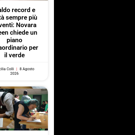
ldo record e
ttà sempre più
venti: Novara
een chiede un
piano
aordinario per
il verde
ilia Colli
8 Agosto
2026