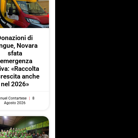
onazioni di
ngue, Novara
sfata
l’emergenza
iva: «Raccolta
crescita anche
nel 2026»
nuel Contartese
8
Agosto 2026