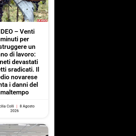
IDEO – Venti
minuti per
struggere un
no di lavoro:
neti devastati
tti sradicati. Il
dio novarese
ta i danni del
maltempo
ilia Colli
8 Agosto
2026