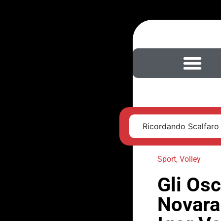
Ricordando Scalfaro
Sport
,
Volley
Gli Osc
Novara: