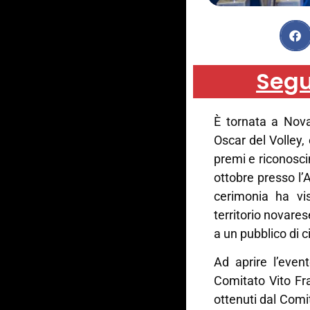
Segu
È tornata a Nova
Oscar del Volley,
premi e riconosci
ottobre presso l’
cerimonia ha vi
territorio novares
a un pubblico di 
Ad aprire l’even
Comitato Vito Fra
ottenuti dal Comi