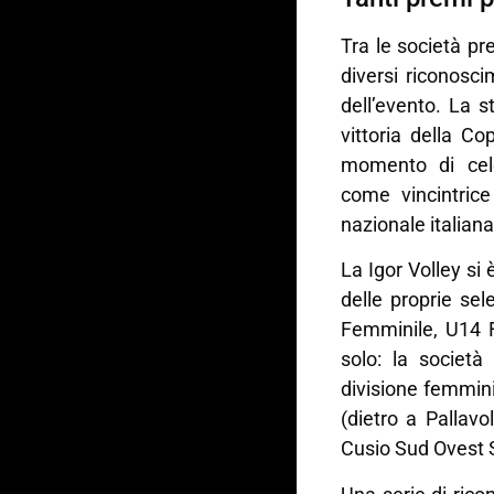
Tra le società pr
diversi riconosci
dell’evento. La 
vittoria della 
momento di cel
come vincintri
nazionale italiana
La Igor Volley si 
delle proprie sel
Femminile, U14 
solo: la società
divisione femmini
(dietro a Pallav
Cusio Sud Ovest S