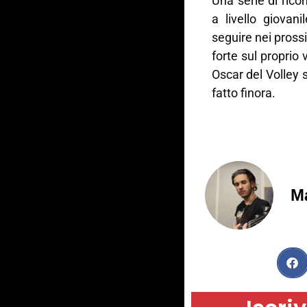
Una serie di rico
a livello giovan
seguire nei pross
forte sul proprio 
Oscar del Volley
fatto finora.
M