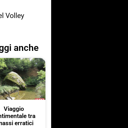
el Volley
ggi anche
Viaggio
ntimentale tra
massi erratici