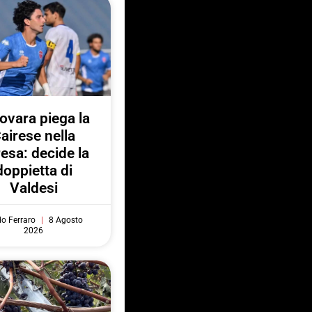
Novara piega la
airese nella
resa: decide la
doppietta di
Valdesi
do Ferraro
8 Agosto
2026