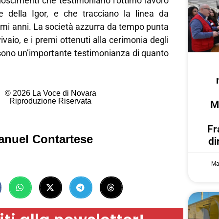
noscimenti che testimoniano l’ottimo lavoro
ile della Igor, e che tracciano la linea da
imi anni. La società azzurra da tempo punta
vivaio, e i premi ottenuti alla cerimonia degli
 sono un’importante testimonianza di quanto
© 2026 La Voce di Novara
Riproduzione Riservata
M
Fr
anuel Contartese
di
Ma