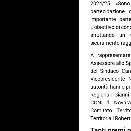
2024/25. «Sono 
partecipazione
importante parte
L’obiettivo di con
sfruttando un 
sicuramente raggi
A rappresentar
Assessore allo Sp
del Sindaco Cane
Vicepresidente 
autorità hanno pr
Regionali Gianni
CONI di Novara 
Comitato Territ
Territoriali Rober
Tanti premi p