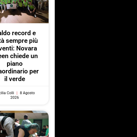
ldo record e
ttà sempre più
venti: Novara
een chiede un
piano
aordinario per
il verde
ilia Colli
8 Agosto
2026