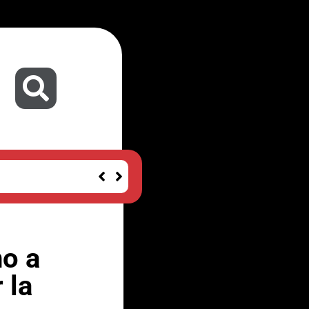
no a
 la