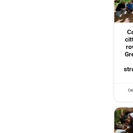
Ca
ci
ro
Gr
str
Cec