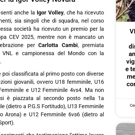
esenti anche la
Igor Volley
, che ha ricevuto
menti, sia singoli che di squadra, nel corso
stessa società ha ricevuto un premio per la
V
Coppa CEV 2025, mentre non è mancato un
ebrazione per
Carlotta Cambi
, premiata
di
ce VNL e campionessa del Mondo con la
an
vig
.
e te
è poi classificata al primo posto con diverse
me
ezioni giovanili, ovvero U18 femminile, U16
con
Femminile e U12 Femminile 4vs4. Ma non
 si è piazzata al secondo posto nella 1a
le (dietro a P.G.S Fortitudo), U13 Femminile
Cec
olo Arona) e U12 Femminile 6vs6 (dietro al
port).