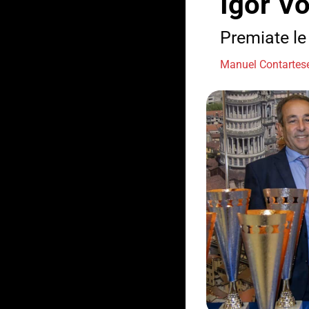
Igor Vo
Premiate le 
Manuel Contartes