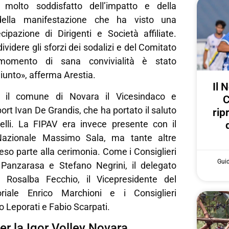
molto soddisfatto dell’impatto e della
 della manifestazione che ha visto una
cipazione di Dirigenti e Società affiliate.
dividere gli sforzi dei sodalizi e del Comitato
momento di sana convivialità è stato
unto», afferma Arestia.
Il 
e il comune di Novara il Vicesindaco e
C
ort Ivan De Grandis, che ha portato il saluto
rip
lli. La FIPAV era invece presente con il
Nazionale Massimo Sala, ma tante altre
eso parte alla cerimonia. Come i Consiglieri
Gui
 Panzarasa e Stefano Negrini, il delegato
Rosalba Fecchio, il Vicepresidente del
oriale Enrico Marchioni e i Consiglieri
to Leporati e Fabio Scarpati.
er la Igor Volley Novara