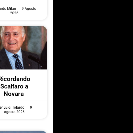
ardo Milan
9 Agosto
2026
Ricordando
Scalfaro a
Novara
er Luigi Tolardo
9
Agosto 2026