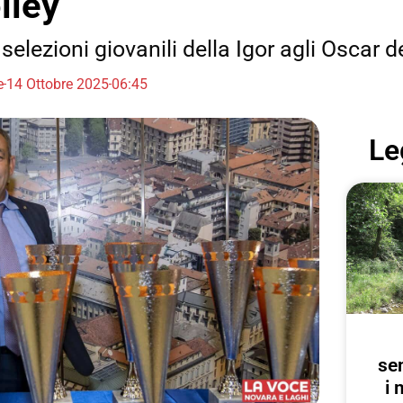
lley
selezioni giovanili della Igor agli Oscar d
e
14 Ottobre 2025
06:45
Le
se
i 