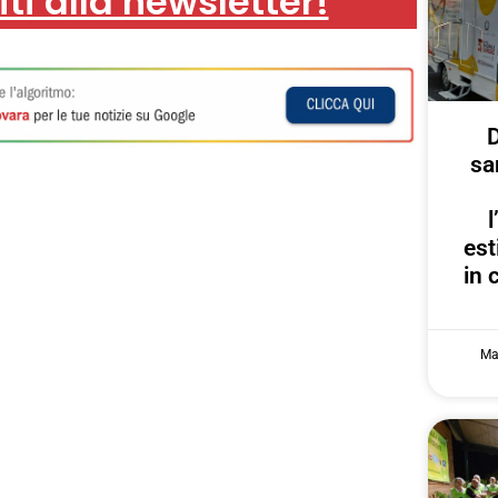
iti alla newsletter!
D
sa
est
in 
Ma