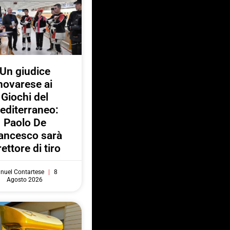
Un giudice
novarese ai
Giochi del
editerraneo:
Paolo De
ancesco sarà
rettore di tiro
nuel Contartese
8
Agosto 2026