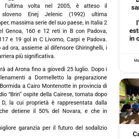
, l’ultima volta nel 2005, è atteso il
sa
 sloveno Enej Jelenic (1992) ultima
per, massima serie del suo paese, in Italia 2
est
el Genoa, 160 e 12 reti in B con Padova,
in 
 117 e 19 gol in C Livorno, Carpi e Padova.
ad ora, assieme al difensore Ghiringhelli, i
rriera più significativa.
Ma
à ad Arona fino a giovedì 25 luglio. Dopo i
allenamenti a Dormelletto la preparazione
 Bormida a Cairo Montenotte in provincia di
dio “Brin” ospite della Cairese, tornata dopo
 D, la cui proprietà è rappresentata dalla
 che detiene il 50% del Novara, e che in
gliore garanzia per il futuro del sodalizio
Ca