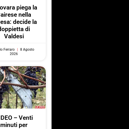
Novara piega la
airese nella
resa: decide la
doppietta di
Valdesi
do Ferraro
8 Agosto
2026
IDEO – Venti
minuti per