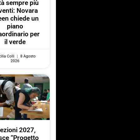
ttà sempre più
venti: Novara
een chiede un
piano
aordinario per
il verde
ilia Colli
8 Agosto
2026
lezioni 2027,
sce “Progetto