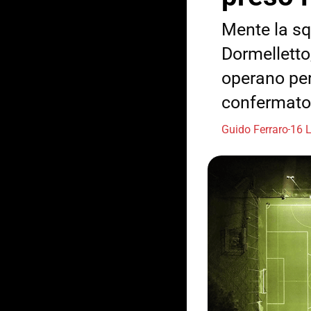
Mente la squ
Dormelletto,
operano per
confermato
Guido Ferraro
16 