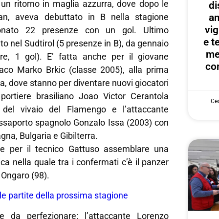
i un ritorno in maglia azzurra, dove dopo le
di
an
lan, aveva debuttato in B nella stagione
vig
ionato 22 presenze con un gol. Ultimo
e te
to nel Sudtirol (5 presenze in B), da gennaio
me
re, 1 gol). E’ fatta anche per il giovane
con
aco Marko Brkic (classe 2005), alla prima
ia, dove stanno per diventare nuovi giocatori
 portiere brasiliano Joao Victor Cerantola
Cec
 del vivaio del Flamengo e l’attaccante
ssaporto spagnolo Gonzalo Issa (2003) con
na, Bulgaria e Gibilterra.
e per il tecnico Gattuso assemblare una
ca nella quale tra i confermati c’è il panzer
Ongaro (98).
le partite della prossima stagione
te da perfezionare: l’attaccante Lorenzo