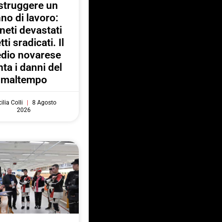
struggere un
no di lavoro:
neti devastati
tti sradicati. Il
dio novarese
ta i danni del
maltempo
ilia Colli
8 Agosto
2026