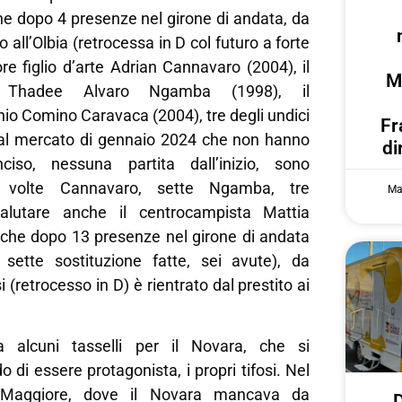
he dopo 4 presenze nel girone di andata, da
o all’Olbia (retrocessa in D col futuro a forte
sore figlio d’arte Adrian Cannavaro (2004), il
M
a Thadee Alvaro Ngamba (1998), il
nio Comino Caravaca (2004), tre degli undici
Fr
ti al mercato di gennaio 2024 che non hanno
di
iso, nessuna partita dall’inizio, sono
e volte Cannavaro, sette Ngamba, tre
Ma
alutare anche il centrocampista Mattia
che dopo 13 presenze nel girone di andata
 sette sostituzione fatte, sei avute), da
i (retrocesso in D) è rientrato dal prestito ai
 alcuni tasselli per il Novara, che si
 di essere protagonista, i propri tifosi. Nel
o Maggiore, dove il Novara mancava da
D