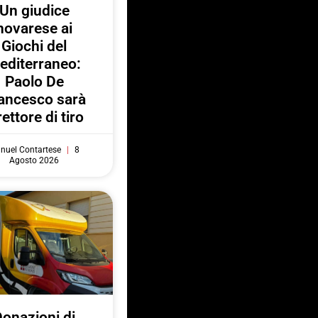
Un giudice
novarese ai
Giochi del
editerraneo:
Paolo De
ancesco sarà
rettore di tiro
nuel Contartese
8
Agosto 2026
onazioni di