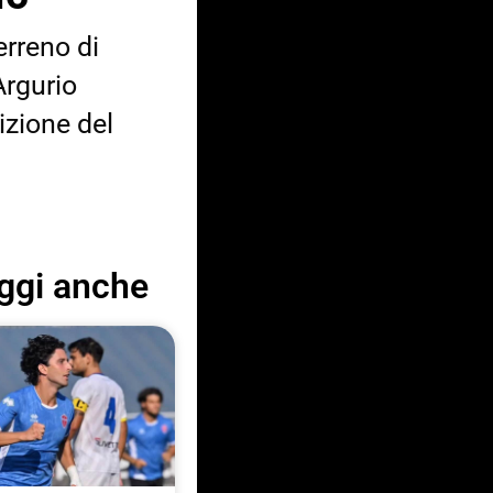
erreno di
Argurio
izione del
ggi anche