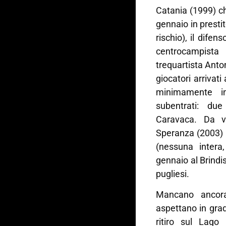
Catania (1999) c
gennaio in prestit
rischio), il difen
centrocampist
trequartista Anto
giocatori arriva
minimamente inc
subentrati: du
Caravaca. Da v
Speranza (2003) 
(nessuna intera,
gennaio al Brindis
pugliesi.
Mancano ancora
aspettano in grado
ritiro sul Lag