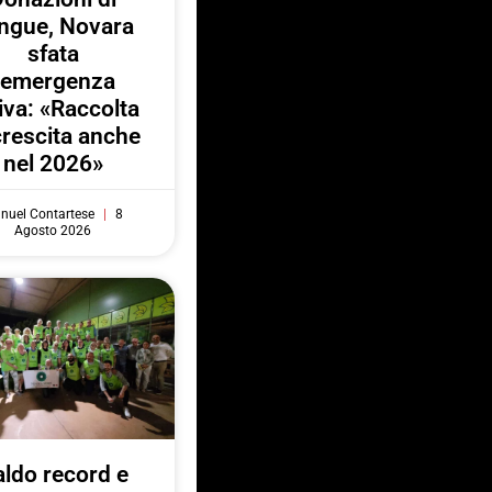
ngue, Novara
sfata
l’emergenza
iva: «Raccolta
crescita anche
nel 2026»
nuel Contartese
8
Agosto 2026
ldo record e