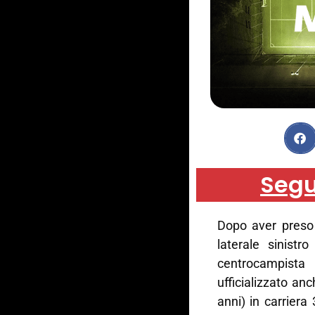
Segu
Dopo aver preso g
laterale sinist
centrocampist
ufficializzato an
anni) in carriera 