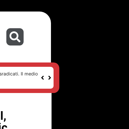
sradicati. Il medio
l,
ic