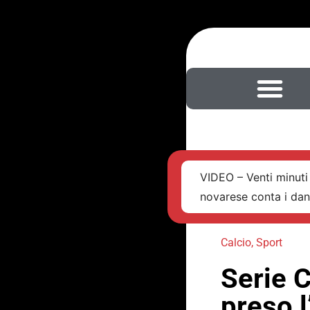
VIDEO – Venti minuti 
novarese conta i da
Calcio
,
Sport
Serie C
preso l