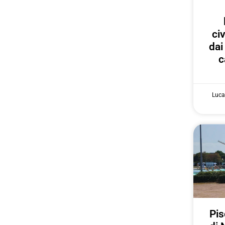
ci
dai
c
Luca
Pis