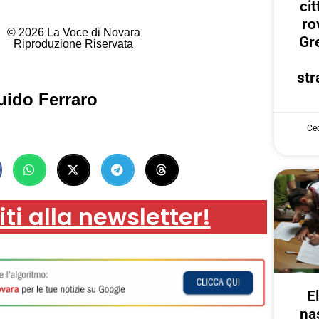
ci
ro
© 2026 La Voce di Novara
Gr
Riproduzione Riservata
str
uido Ferraro
Cec
iti alla newsletter!
E
na