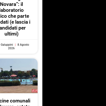
Novara”: il
laboratorio
vico che parte
 dati (e lascia i
andidati per
ultimi)
 Galuppini
8 Agosto
2026
cine comunali