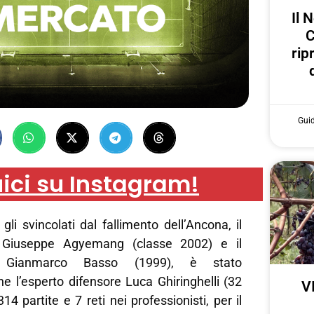
Il 
C
rip
Gui
ici su Instagram!
li svincolati dal fallimento dell’Ancona, il
ro Giuseppe Agyemang (classe 2002) e il
a Gianmarco Basso (1999), è stato
che l’esperto difensore Luca Ghiringhelli (32
V
314 partite e 7 reti nei professionisti, per il