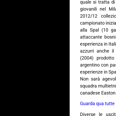
quale si tratta d
giovanili nel Mi
2012/12 collez
campionato inizia
alla Spal (10 ga
attaccante bosni
esperienza in Ital
azzurri anche il
(2004) prodotto
argentino con pa
esperienze in Spag
Non sarà agevol
squadra multietni
canadese Easton 
Guarda qua tutte 
Diverse le usci