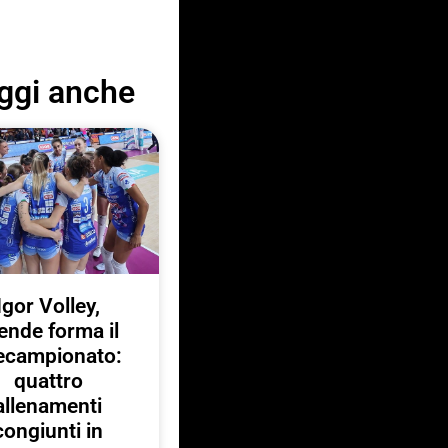
ggi anche
Igor Volley,
ende forma il
ecampionato:
quattro
allenamenti
congiunti in