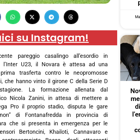
Ma
ici su Instagram!
ente pareggio casalingo all’esordio in
 l’Inter U23, il Novara è attesa ad una
 prima trasferta contro le neopromosse
i, che hanno vinto il girone C della Serie D
stagione. La formazione allenata dal
Nov
co Nicola Zanini, in attesa di mettere a
me
d
a Pro il proprio stadio, disputa le gare
l’
gnon” di Fontanafredda in provincia di
ra che si presenta in emergenza per le
c
ensori Bertoncini, Khailoti, Cannavaro e