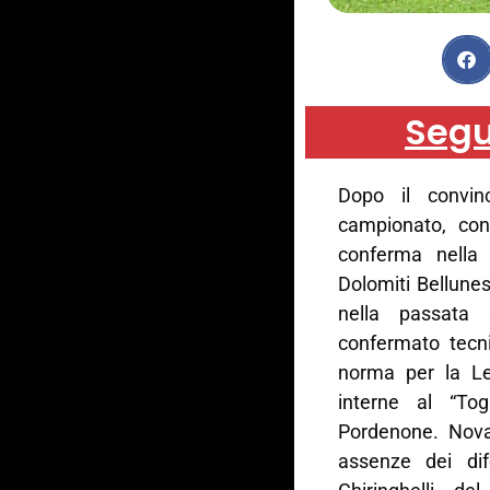
Segu
Dopo il convinc
campionato, con
conferma nella
Dolomiti Bellunes
nella passata 
confermato tecni
norma per la Leg
interne al “To
Pordenone. Nova
assenze dei dif