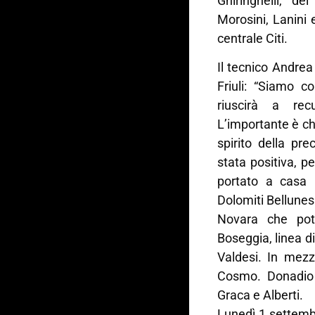
Ghiringhelli, de
Morosini, Lanini e
centrale Citi.
Il tecnico Andrea
Friuli: “Siamo c
riuscirà a rec
L’importante è che
spirito della pr
stata positiva, p
portato a casa 
Dolomiti Bellunesi
Novara che potr
Boseggia, linea di
Valdesi. In mezz
Cosmo. Donadio i
Graca e Alberti.
Lunedì 1 settembr