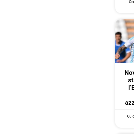
Cec
Nov
st
l’
azz
Gui