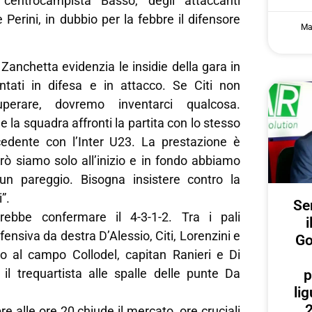
l centrocampista Basso, degli attaccanti
 Perini, in dubbio per la febbre il difensore
Ma
 Zanchetta evidenzia le insidie della gara in
ontati in difesa e in attacco. Se Citi non
uperare, dovremo inventarci qualcosa.
 la squadra affronti la partita con lo stesso
ecedente con l’Inter U23. La prestazione è
erò siamo solo all’inizio e in fondo abbiamo
un pareggio. Bisogna insistere contro la
”.
Ser
ebbe confermare il 4-3-1-2. Tra i pali
i
fensiva da destra D’Alessio, Citi, Lorenzini e
Go
o al campo Collodel, capitan Ranieri e Di
l trequartista alle spalle delle punte Da
p
lig
2
e alle ore 20 chiude il mercato, ore cruciali