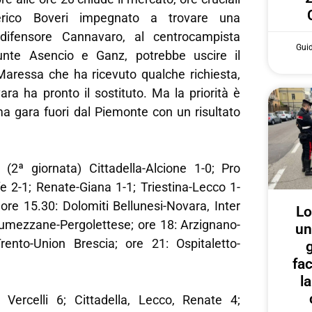
rico Boveri impegnato a trovare una
 difensore Cannavaro, al centrocampista
Gui
punte Asencio e Ganz, potrebbe uscire il
aressa che ha ricevuto qualche richiesta,
vara ha pronto il sostituto. Ma la priorità è
ma gara fuori dal Piemonte con un risultato
ª giornata) Cittadella-Alcione 1-0; Pro
ffe 2-1; Renate-Giana 1-1; Triestina-Lecco 1-
ore 15.30: Dolomiti Bellunesi-Novara, Inter
Lo
Lumezzane-Pergolettese; ore 18: Arzignano-
un
rento-Union Brescia; ore 21: Ospitaletto-
g
fa
l
Vercelli 6; Cittadella, Lecco, Renate 4;