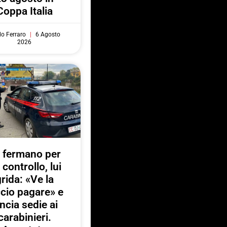
Coppa Italia
do Ferraro
6 Agosto
2026
 fermano per
 controllo, lui
rida: «Ve la
ccio pagare» e
ancia sedie ai
carabinieri.