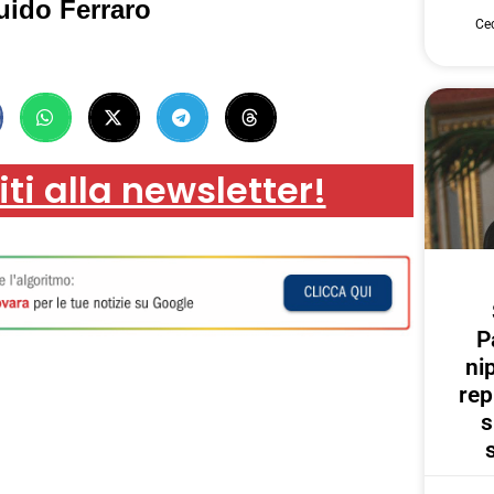
uido Ferraro
Cec
iti alla newsletter!
P
ni
rep
s