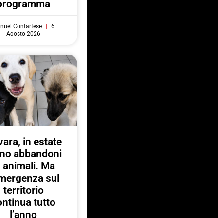
programma
nuel Contartese
6
Agosto 2026
ara, in estate
no abbandoni
i animali. Ma
emergenza sul
territorio
ontinua tutto
l’anno