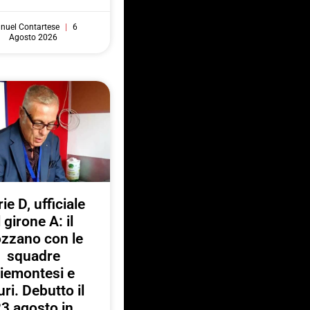
nuel Contartese
6
Agosto 2026
ie D, ufficiale
l girone A: il
zzano con le
squadre
iemontesi e
uri. Debutto il
3 agosto in