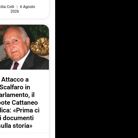
ilia Colli
6 Agosto
2026
Attacco a
Scalfaro in
arlamento, il
pote Cattaneo
lica: «Prima ci
i documenti
sulla storia»