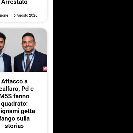
Arrestato
zione
6 Agosto 2026
Attacco a
calfaro, Pd e
M5S fanno
quadrato:
ignami getta
fango sulla
storia»