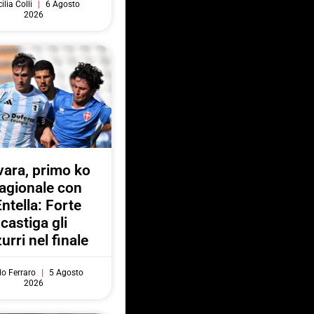
ilia Colli
6 Agosto
2026
ara, primo ko
agionale con
Entella: Forte
castiga gli
urri nel finale
do Ferraro
5 Agosto
2026