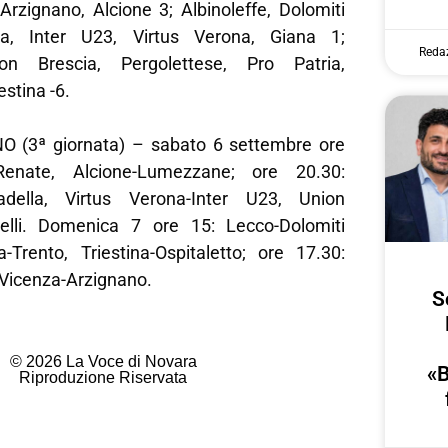
Arzignano, Alcione 3; Albinoleffe, Dolomiti
ra, Inter U23, Virtus Verona, Giana 1;
Reda
ion Brescia, Pergolettese, Pro Patria,
stina -6.
(3ª giornata) – sabato 6 settembre ore
-Renate, Alcione-Lumezzane; ore 20.30:
ttadella, Virtus Verona-Inter U23, Union
celli. Domenica 7 ore 15: Lecco-Dolomiti
a-Trento, Triestina-Ospitaletto; ore 17.30:
 Vicenza-Arzignano.
S
© 2026 La Voce di Novara
«B
Riproduzione Riservata