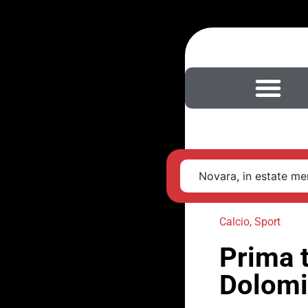
Novara, in estate men
Calcio
,
Sport
Prima t
Dolomit