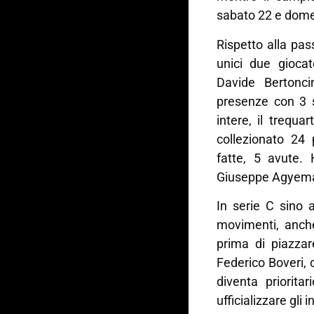
sabato 22 e dome
Rispetto alla pas
unici due giocat
Davide Bertonc
presenze con 3 s
intere, il trequ
collezionato 24 
fatte, 5 avute. H
Giuseppe Agyemang
In serie C sino 
movimenti, anch
prima di piazzar
Federico Boveri, c
diventa priorita
ufficializzare gli i