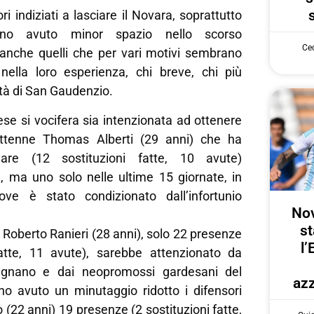
ri indiziati a lasciare il Novara, soprattutto
nno avuto minor spazio nello scorso
Cec
nche quelli che per vari motivi sembrano
nella loro esperienza, chi breve, chi più
ttà di San Gaudenzio.
e si vocifera sia intenzionata ad ottenere
ettenne Thomas Alberti (29 anni) che ha
are (12 sostituzioni fatte, 10 avute)
l, ma uno solo nelle ultime 15 giornate, in
ve è stato condizionato dall’infortunio
Nov
st
 Roberto Ranieri (28 anni), solo 22 presenze
l’
fatte, 11 avute), sarebbe attenzionato da
ignano e dai neopromossi gardesani del
azz
 avuto un minutaggio ridotto i difensori
(22 anni) 19 presenze (2 sostituzioni fatte,