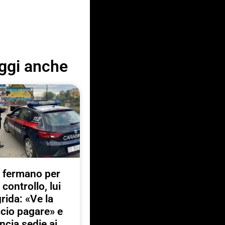
ggi anche
 fermano per
 controllo, lui
rida: «Ve la
ccio pagare» e
ancia sedie ai