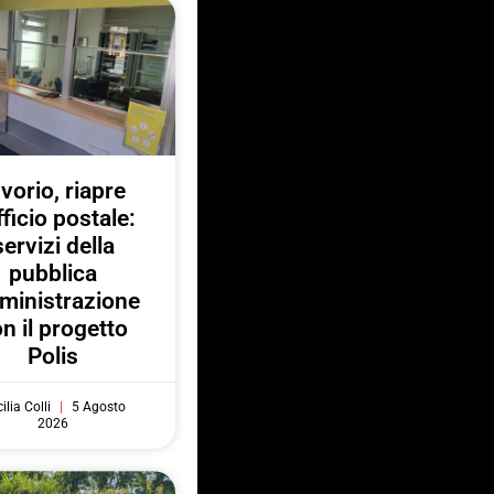
nvorio, riapre
fficio postale:
servizi della
pubblica
ministrazione
n il progetto
Polis
ilia Colli
5 Agosto
2026