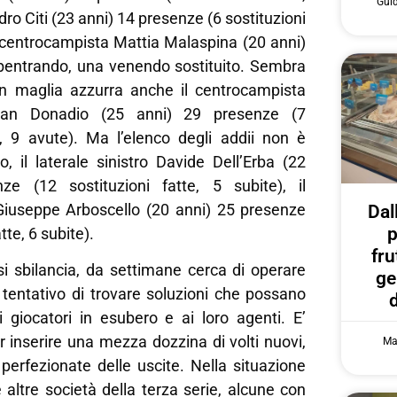
Gui
ro Citi (23 anni) 14 presenze (6 sostituzioni
il centrocampista Mattia Malaspina (20 anni)
bentrando, una venendo sostituito. Sembra
a in maglia azzurra anche il centrocampista
stian Donadio (25 anni) 29 presenze (7
te, 9 avute). Ma l’elenco degli addii non è
o, il laterale sinistro Davide Dell’Erba (22
ze (12 sostituzioni fatte, 5 subite), il
iuseppe Arboscello (20 anni) 25 presenze
Dal
p
tte, 6 subite).
fru
si sbilancia, da settimane cerca di operare
ge
l tentativo di trovare soluzioni che possano
i giocatori in esubero e ai loro agenti. E’
 inserire una mezza dozzina di volti nuovi,
Ma
perfezionate delle uscite. Nella situazione
altre società della terza serie, alcune con