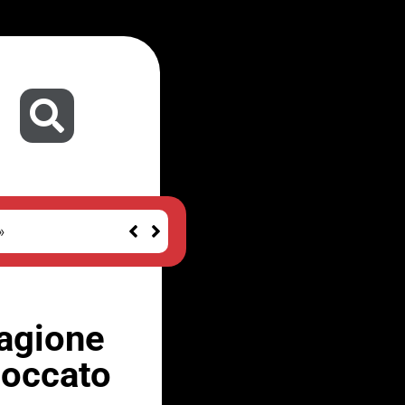
»
tagione
bloccato