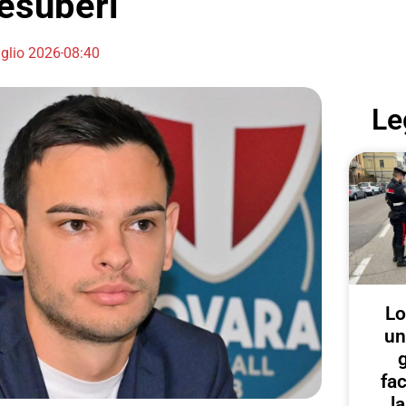
 esuberi
glio 2026
08:40
Le
Lo
un
g
fa
l