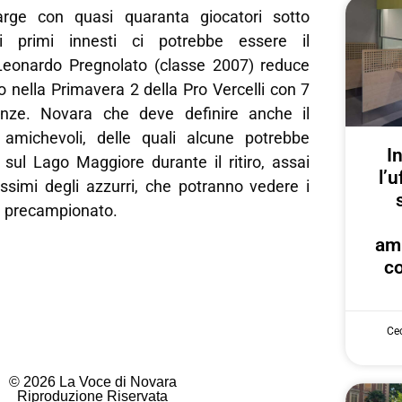
large con quasi quaranta giocatori sotto
 i primi innesti ci potrebbe essere il
Leonardo Pregnolato (classe 2007) reduce
 nella Primavera 2 della Pro Vercelli con 7
enze. Novara che deve definire anche il
 amichevoli, delle quali alcune potrebbe
I
 sul Lago Maggiore durante il ritiro, assai
l’u
issimi degli azzurri, che potranno vedere i
l precampionato.
am
co
Cec
© 2026 La Voce di Novara
Riproduzione Riservata