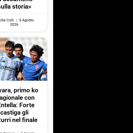
sulla storia»
ilia Colli
6 Agosto
2026
ara, primo ko
agionale con
Entella: Forte
castiga gli
urri nel finale