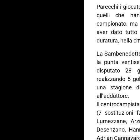
Parecchi i giocato
quelli che ha
campionato, ma a
aver dato tutto 
duratura, nella ci
La Sambenedettes
la punta ventis
disputato 28 g
realizzando 5 go
una stagione do
all’adduttore.
Il centrocampista
(7 sostituzioni 
Lumezzane, Arz
Desenzano. Hanno
Adrian Cannavaro 