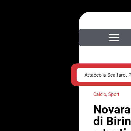
Attacco a Scalfaro, 
Calcio
,
Sport
Novara 
di Biri