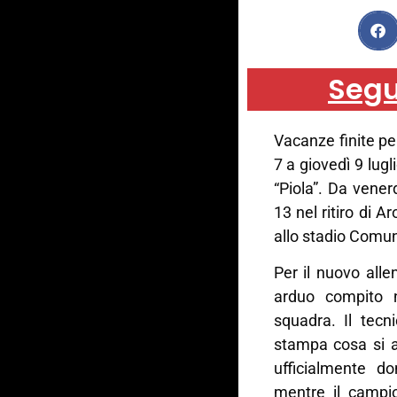
Segu
Vacanze finite pe
7 a giovedì 9 lugl
“Piola”. Da vener
13 nel ritiro di A
allo stadio Comun
Per il nuovo alle
arduo compito n
squadra. Il tecn
stampa cosa si a
ufficialmente d
mentre il campi