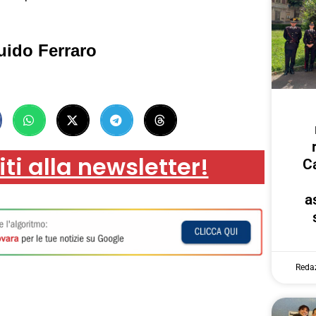
uido Ferraro
iti alla newsletter!
Ca
a
Reda