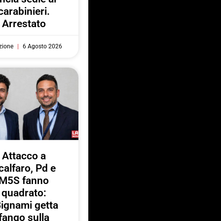
carabinieri.
Arrestato
zione
6 Agosto 2026
Attacco a
calfaro, Pd e
M5S fanno
quadrato:
ignami getta
fango sulla