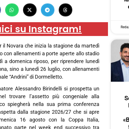
ici su Instagram!
Reda
r il Novara che inizia la stagione da martedì
io con allenamenti a porte aperte allo stadio
dì a domenica riposo, per riprendere lunedì
rona, sino a lunedì 26 luglio, con allenamenti
ale “Andrini” di Dormelletto.
natore Alessandro Birindelli si prospetta un
el trovare l’assetto più congeniale alla
S
ico spiegherà nella sua prima conferenza
spetta dalla stagione 2026/27 che si apre
«B
omenica 16 agosto con la Coppa Italia,
onato parte nel week end successivo tra