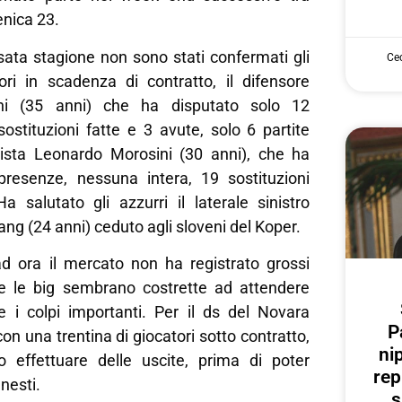
nica 23.
sata stagione non sono stati confermati gli
Cec
ori in scadenza di contratto, il difensore
ini (35 anni) che ha disputato solo 12
ostituzioni fatte e 3 avute, solo 6 partite
artista Leonardo Morosini (30 anni), che ha
presenze, nessuna intera, 19 sostituzioni
a salutato gli azzurri il laterale sinistro
 (24 anni) ceduto agli sloveni del Koper.
ad ora il mercato non ha registrato grossi
e le big sembrano costrette ad attendere
e i colpi importanti. Per il ds del Novara
P
on una trentina di giocatori sotto contratto,
ni
rio effettuare delle uscite, prima di poter
rep
nnesti.
s