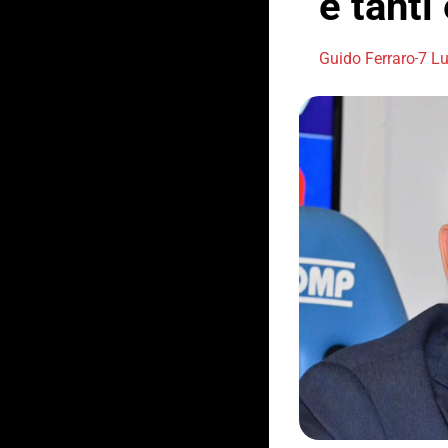
e tanti
Guido Ferraro
7 Lu