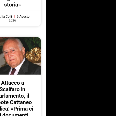
storia»
ilia Colli
6 Agosto
2026
Attacco a
Scalfaro in
arlamento, il
pote Cattaneo
lica: «Prima ci
i documenti