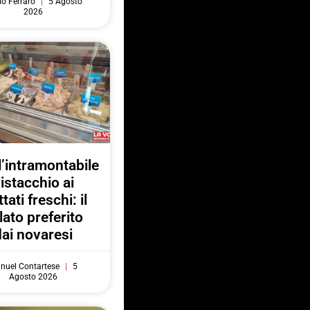
do Ferraro
5 Agosto
2026
l’intramontabile
istacchio ai
ttati freschi: il
lato preferito
dai novaresi
nuel Contartese
5
Agosto 2026