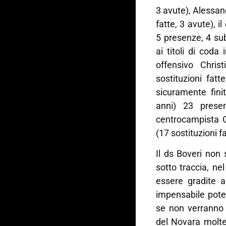
3 avute), Alessand
fatte, 3 avute), 
5 presenze, 4 su
ai titoli di cod
offensivo Chri
sostituzioni fat
sicuramente finit
anni) 23 presen
centrocampista G
(17 sostituzioni fa
Il ds Boveri non 
sotto traccia, ne
essere gradite a
impensabile poter
se non verranno 
del Novara molte 