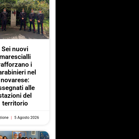
Sei nuovi
marescialli
rafforzano i
rabinieri nel
novarese:
ssegnati alle
stazioni del
territorio
zione
5 Agosto 2026