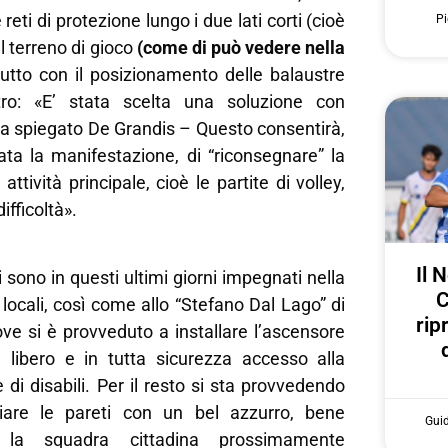
e reti di protezione lungo i due lati corti (cioè
Pi
el terreno di gioco
(come di può vedere nella
utto con il posizionamento delle balaustre
tro: «E’ stata scelta una soluzione con
ha spiegato De Grandis – Questo consentirà,
ata la manifestazione, di “riconsegnare” la
 attività principale, cioè le partite di volley,
ifficoltà».
Il 
 sono in questi ultimi giorni impegnati nella
C
locali, così come allo “Stefano Dal Lago” di
rip
ve si è provveduto a installare l’ascensore
l libero e in tutta sicurezza accesso alla
 di disabili. Per il resto si sta provvedendo
iare le pareti con un bel azzurro, bene
Gui
 la squadra cittadina prossimamente