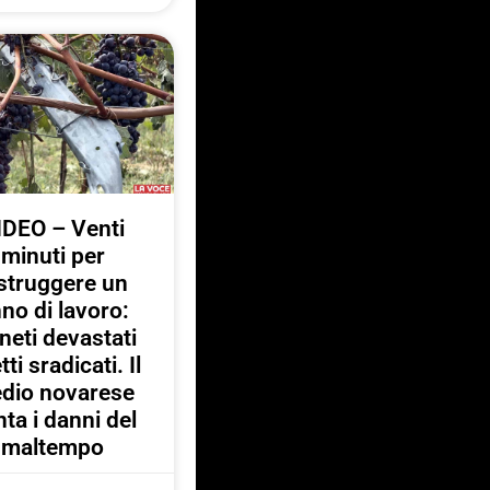
IDEO – Venti
minuti per
struggere un
no di lavoro:
neti devastati
tti sradicati. Il
dio novarese
ta i danni del
maltempo