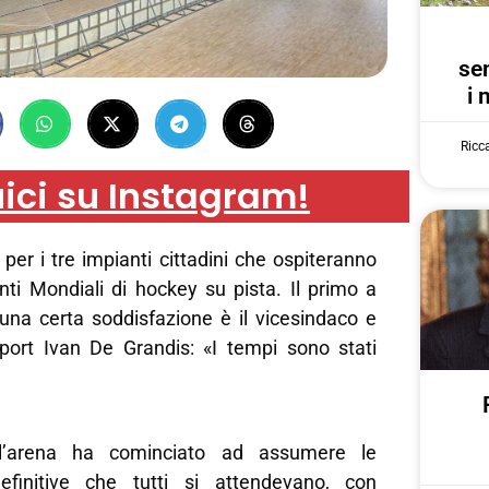
se
i 
Ricc
ici su Instagram!
a per i tre impianti cittadini che ospiteranno
nti Mondiali di hockey su pista. Il primo a
na certa soddisfazione è il vicesindaco e
port Ivan De Grandis: «I tempi sono stati
 l’arena ha cominciato ad assumere le
definitive che tutti si attendevano, con