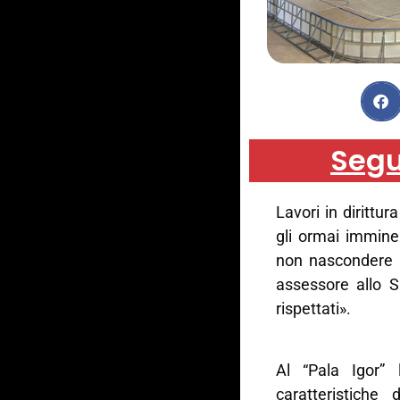
Segu
Lavori in dirittur
gli ormai immine
non nascondere u
assessore allo S
rispettati».
Al “Pala Igor”
caratteristiche 