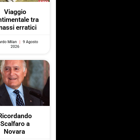
Viaggio
ntimentale tra
massi erratici
ardo Milan
9 Agosto
2026
Ricordando
Scalfaro a
Novara