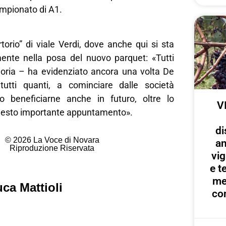
mpionato di A1.
rtorio” di viale Verdi, dove anche qui si sta
ente nella posa del nuovo parquet: «Tutti
lioria – ha evidenziato ancora una volta De
utti quanti, a cominciare dalle società
o beneficiarne anche in futuro, oltre lo
V
uesto importante appuntamento».
di
© 2026 La Voce di Novara
an
Riproduzione Riservata
vig
e te
me
ca Mattioli
con