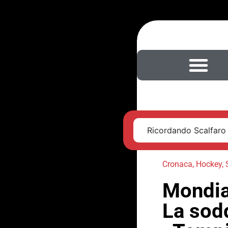
Ricordando Scalfaro
Cronaca
,
Hockey
,
Mondial
La sodd