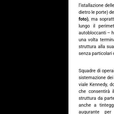
l’istallazione dell
dietro le porte) d
foto)
, ma sopratt
lungo il perime
autobloccanti – 
una volta termin
struttura alla sua
senza particolari d
Squadre di operai
sistemazione dei 
viale Kennedy, do
che consentirà i
struttura da parte
anche a tintegg
augurante per