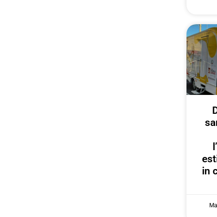
D
sa
est
in 
Ma