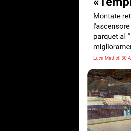
«Tempi 
Montate reti
l'ascensore
parquet al “
migliorament
Luca Mattioli
30 A