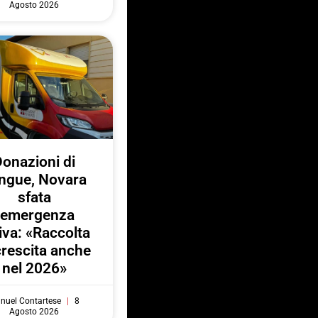
Agosto 2026
onazioni di
ngue, Novara
sfata
l’emergenza
iva: «Raccolta
crescita anche
nel 2026»
nuel Contartese
8
Agosto 2026