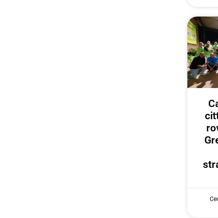
Ca
ci
ro
Gr
str
Cec