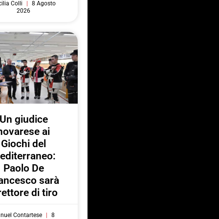
ilia Colli
8 Agosto
2026
Un giudice
novarese ai
Giochi del
editerraneo:
Paolo De
ancesco sarà
rettore di tiro
nuel Contartese
8