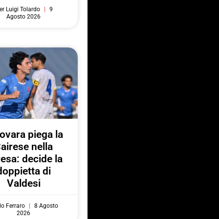
er Luigi Tolardo
9
Agosto 2026
Novara piega la
airese nella
resa: decide la
doppietta di
Valdesi
do Ferraro
8 Agosto
2026