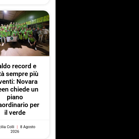
ldo record e
ttà sempre più
venti: Novara
een chiede un
piano
aordinario per
il verde
ilia Colli
8 Agosto
2026