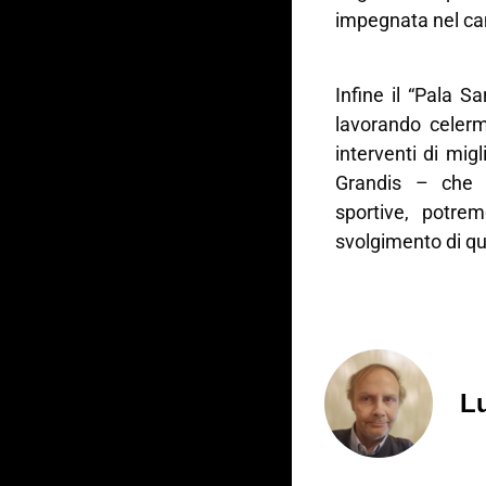
impegnata nel ca
Infine il “Pala Sa
lavorando celerm
interventi di mig
Grandis – che t
sportive, potrem
svolgimento di q
Lu