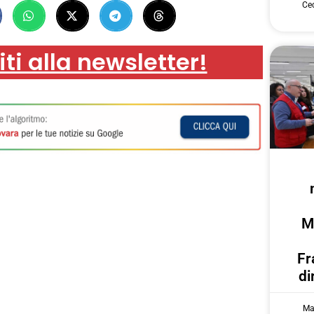
Cec
iti alla newsletter!
M
Fr
di
Ma