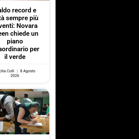
ldo record e
ttà sempre più
venti: Novara
een chiede un
piano
aordinario per
il verde
ilia Colli
8 Agosto
2026