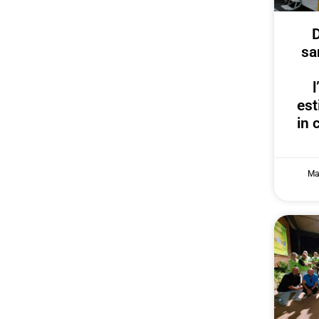
D
sa
est
in 
Ma