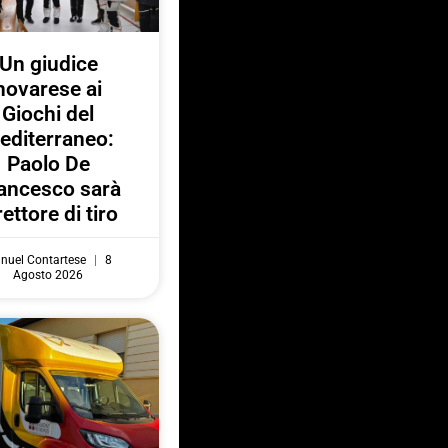
Un giudice
novarese ai
Giochi del
editerraneo:
Paolo De
ancesco sarà
rettore di tiro
nuel Contartese
8
Agosto 2026