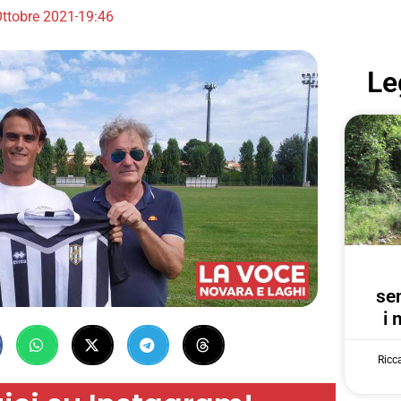
Ottobre 2021
19:46
Le
se
i 
Ricc