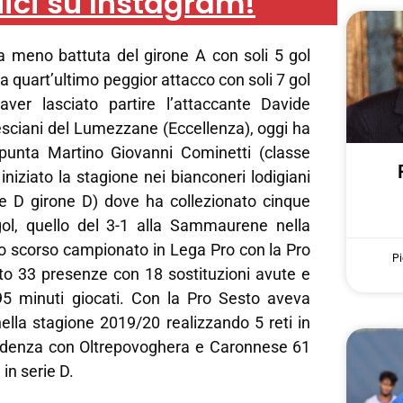
ici su Instagram!
sa meno battuta del girone A con soli 5 gol
ma quart’ultimo peggior attacco con soli 7 gol
 aver lasciato partire l’attaccante Davide
esciani del Lumezzane (Eccellenza), oggi ha
 punta Martino Giovanni Cominetti (classe
niziato la stagione nei bianconeri lodigiani
rie D girone D) dove ha collezionato cinque
ol, quello del 3-1 alla Sammaurene nella
Lo scorso campionato in Lega Pro con la Pro
Pi
to 33 presenze con 18 sostituzioni avute e
95 minuti giocati. Con la Pro Sesto aveva
nella stagione 2019/20 realizzando 5 reti in
edenza con Oltrepovoghera e Caronnese 61
in serie D.