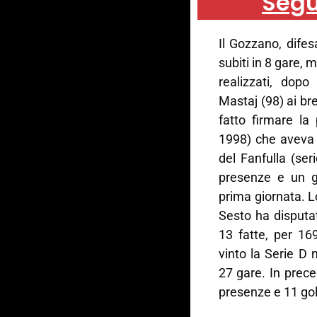
Segu
Il Gozzano, dife
subiti in 8 gare, 
realizzati, dopo
Mastaj (98) ai br
fatto firmare la
1998) che aveva i
del Fanfulla (se
presenze e un g
prima giornata. 
Sesto ha disputa
13 fatte, per 16
vinto la Serie D 
27 gare. In prec
presenze e 11 gol 