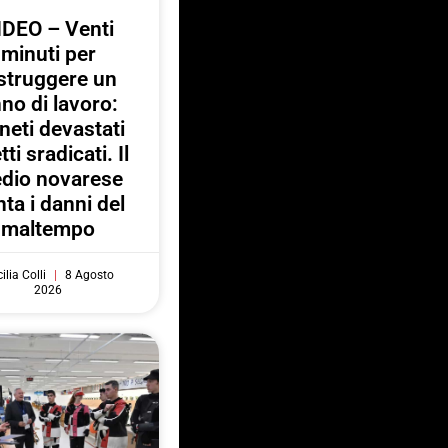
IDEO – Venti
minuti per
struggere un
no di lavoro:
neti devastati
tti sradicati. Il
dio novarese
ta i danni del
maltempo
ilia Colli
8 Agosto
2026