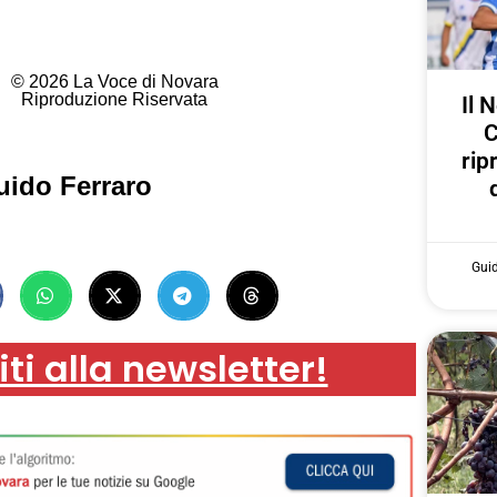
© 2026 La Voce di Novara
Riproduzione Riservata
Il 
C
rip
uido Ferraro
Gui
iti alla newsletter!