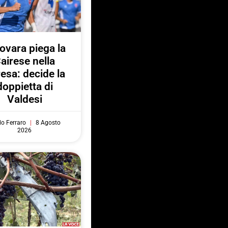
Novara piega la
airese nella
resa: decide la
doppietta di
Valdesi
do Ferraro
8 Agosto
2026