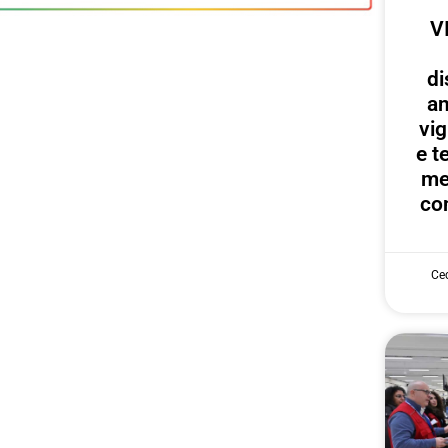
V
di
an
vig
e te
me
con
Cec