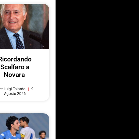
Ricordando
Scalfaro a
Novara
er Luigi Tolardo
9
Agosto 2026