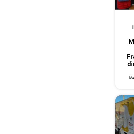
M
Fr
di
Ma