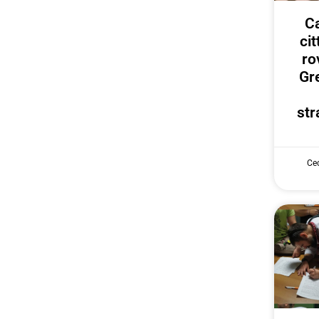
Ca
ci
ro
Gr
str
Cec