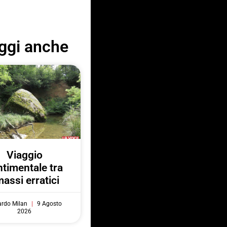
ggi anche
Viaggio
ntimentale tra
massi erratici
ardo Milan
9 Agosto
2026