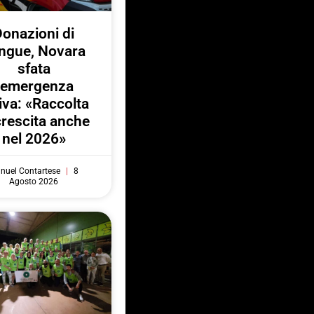
onazioni di
ngue, Novara
sfata
l’emergenza
iva: «Raccolta
crescita anche
nel 2026»
nuel Contartese
8
Agosto 2026