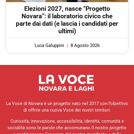
Elezioni 2027, nasce “Progetto
Novara”: il laboratorio civico che
parte dai dati (e lascia i candidati per
ultimi)
Luca Galuppini
8 Agosto 2026
La Voce di Novara è un progetto nato nel 2017 con l’obiettivo
di offrire una nuova Voce dei nostri territori.
Curiosità, innovazione, accessibilità, identità, comunità e
socialità sono le parole che accomunano il nostro progetto