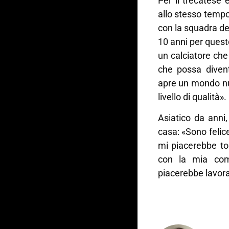
Per il trecatese
allo stesso tempo
con la squadra del
10 anni per quest
un calciatore che 
che possa divent
apre un mondo nuov
livello di qualità».
Asiatico da anni
casa: «Sono feli
mi piacerebbe tor
con la mia com
piacerebbe lavora