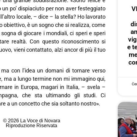
 è una grande soddisfazione: «Sono felice e
 un po’ dispiaciuto per non aver festeggiato
V
l’altro locale, – dice – la stella? Ho lavorato
di
o obiettivo, è un sogno che si realizza, come
an
sogna di giocare i mondiali, ci speri e speri
vig
are realtà. Con questo riconoscimento si
e te
o, vieni contattato, alzi ancor di più il tuo
me
con
, ma con l’idea un domani di tornare verso
ce, ma a lungo termine non mi immagino qui,
Cec
nare in Europa, magari in Italia, – svela –
pagna, che sta ultimando gli studi. Ci
re a un concetto che sia soltanto nostro».
© 2026 La Voce di Novara
Riproduzione Riservata