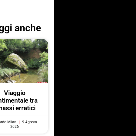
ggi anche
Viaggio
ntimentale tra
massi erratici
ardo Milan
9 Agosto
2026