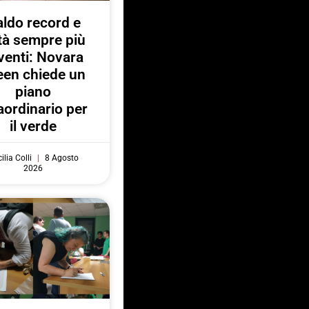
ldo record e
ttà sempre più
venti: Novara
een chiede un
piano
aordinario per
il verde
ilia Colli
8 Agosto
2026