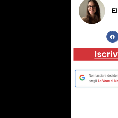
El
Iscriv