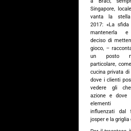
a Braci, semp
Singapore, local
vanta la stell
2017: «La sfida
mantenerla 
deciso di metter
gioco, – raccont
un posto m
particolare, com
cucina privata di
dove i clienti po
vedere gli che
azione e dove 
elementi s
influenzati dal 
josper e la grigli