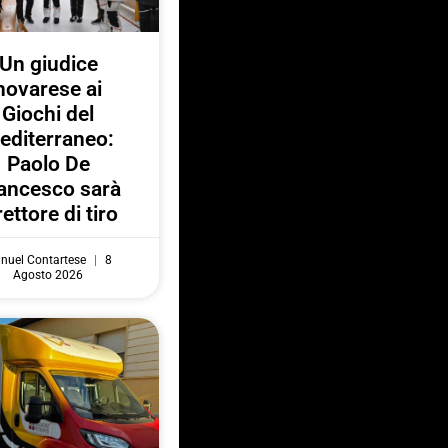
Un giudice
novarese ai
Giochi del
editerraneo:
Paolo De
ancesco sarà
rettore di tiro
nuel Contartese
8
Agosto 2026