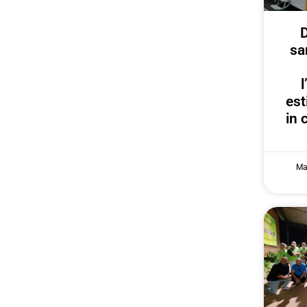
D
sa
est
in 
Ma