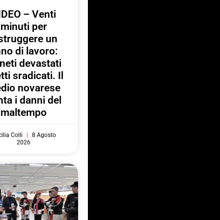
IDEO – Venti
minuti per
struggere un
no di lavoro:
neti devastati
tti sradicati. Il
dio novarese
ta i danni del
maltempo
ilia Colli
8 Agosto
2026