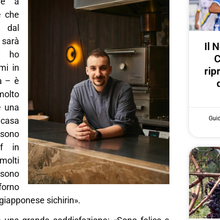
re a
e che
a dal
 sarà
Il 
e ho
C
mi in
rip
a – è
olto
e una
Gui
 casa
ssono
f in
molti
ono
forno
a giapponese sichirin».