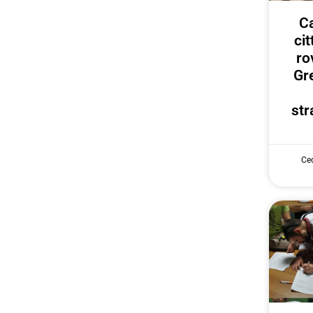
Ca
ci
ro
Gr
str
Cec