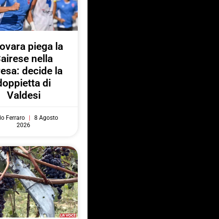
Novara piega la
airese nella
resa: decide la
doppietta di
Valdesi
do Ferraro
8 Agosto
2026