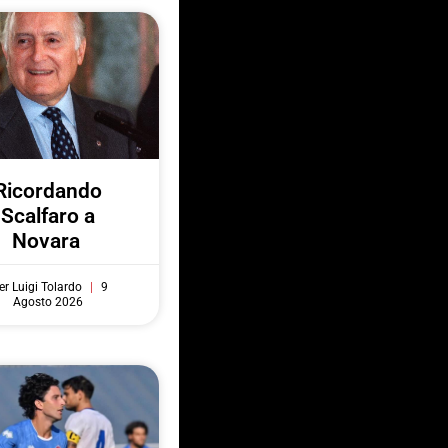
Ricordando
Scalfaro a
Novara
er Luigi Tolardo
9
Agosto 2026