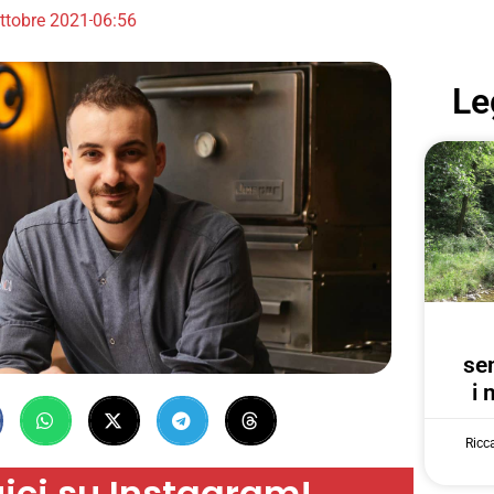
ttobre 2021
06:56
Le
se
i 
Ricc
ici su Instagram!