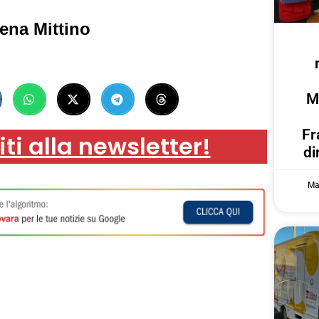
ena Mittino
M
Fr
iti alla newsletter!
di
Ma