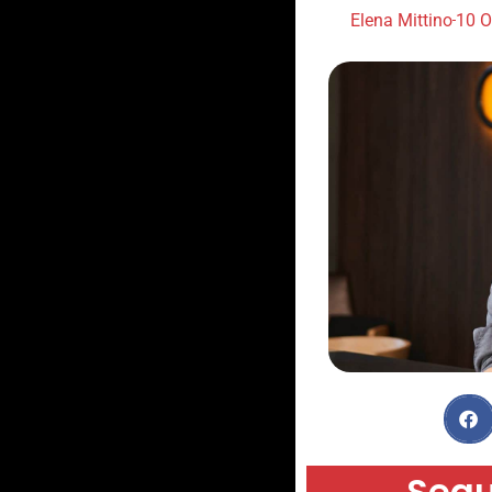
Elena Mittino
10 O
Segu