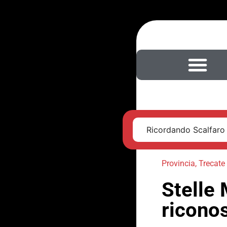
Ricordando Scalfaro
Provincia
,
Trecate
Stelle 
riconos