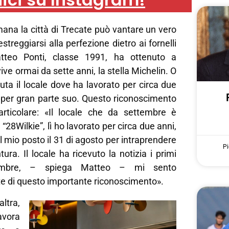
ana la città di Trecate può vantare un vero
streggiarsi alla perfezione dietro ai fornelli
tteo Ponti, classe 1991, ha ottenuto a
ve ormai da sette anni, la stella Michelin. O
nuta il locale dove ha lavorato per circa due
è per gran parte suo. Questo riconoscimento
rticolare: «Il locale che da settembre è
 “28Wilkie”, lì ho lavorato per circa due anni,
il mio posto il 31 di agosto per intraprendere
Pi
ra. Il locale ha ricevuto la notizia i primi
tembre, – spiega Matteo – mi sento
e di questo importante riconoscimento».
altra,
lavora