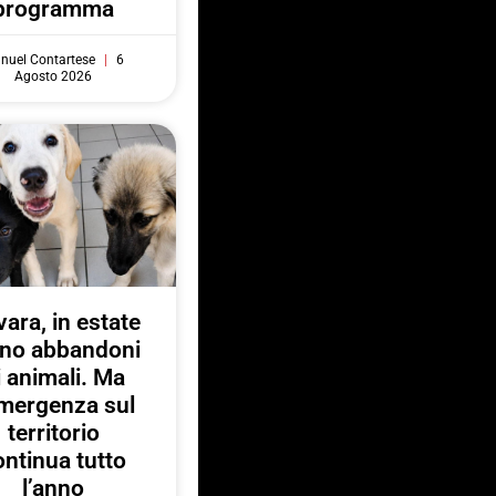
programma
nuel Contartese
6
Agosto 2026
ara, in estate
no abbandoni
i animali. Ma
emergenza sul
territorio
ontinua tutto
l’anno