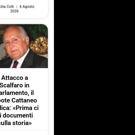
ilia Colli
6 Agosto
2026
Attacco a
Scalfaro in
arlamento, il
pote Cattaneo
lica: «Prima ci
i documenti
sulla storia»