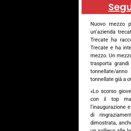
Segu
Nuovo mezzo pe
un’azienda treca
Trecate ha racco
Trecate e ha int
mezzo. Un mezzo 
trasporta grandi
tonnellate/anno
tonnellate già a 
«Lo scorso giove
con il top ma
l’inaugurazione 
di ringraziame
dimostrata, anch
un sollievo alle l