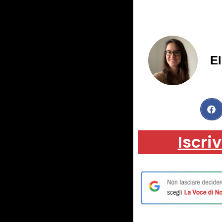
El
Iscriv