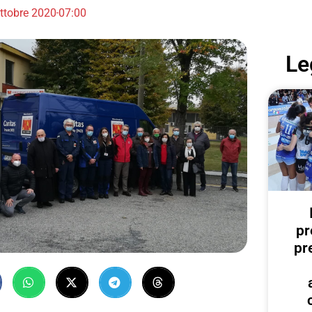
ttobre 2020
07:00
Le
pr
pr