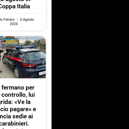
Coppa Italia
do Ferraro
6 Agosto
2026
 fermano per
 controllo, lui
rida: «Ve la
ccio pagare» e
ancia sedie ai
carabinieri.