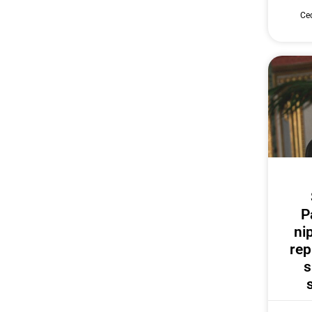
Cec
P
ni
rep
s