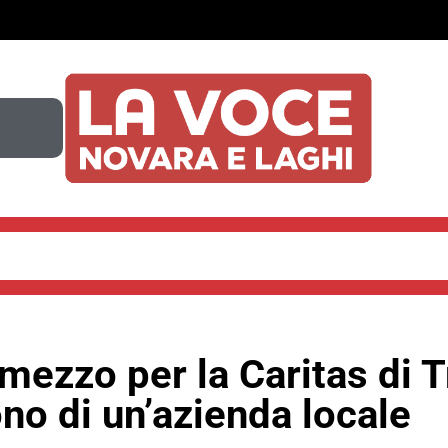
faro in Parlamento, il nipote Cattaneo replica: «Prima ci si 
ezzo per la Caritas di T
no di un’azienda locale