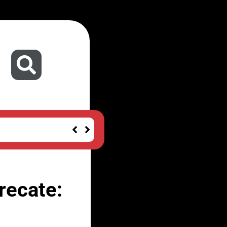
documenti sulla storia»
recate: