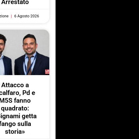
Arrestato
zione
6 Agosto 2026
Attacco a
calfaro, Pd e
M5S fanno
quadrato:
ignami getta
fango sulla
storia»