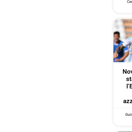
Cec
Nov
st
l’
azz
Gui