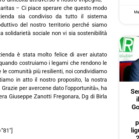
aritas – Ci piace sperare che questo modo
Ma
zienda sia condiviso da tutto il sistema
uttivo del nostro territorio perché siamo
 solidarietà sociale non vi sia sostenibilità
zienda è stata molto felice di aver aiutato
 quando costruiamo i legami che rendono le
 e le comunità più resilienti, noi condividiamo
tiamo in atto il nostro proposito, la nostra
. Grazie per avercene dato l’opportunità», ha
Ser
ttera Giuseppe Zanotti Fregonara, Dg di Birla
i
Go
p
lig
”81″]
2