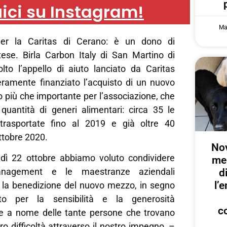
ici su Instagram!
Ma
r la Caritas di Cerano: è un dono di
tese. Birla Carbon Italy di San Martino di
lto l’appello di aiuto lanciato da Caritas
eramente finanziato l’acquisto di un nuovo
più che importante per l’associazione, che
 quantità di generi alimentari: circa 35 le
 trasportate fino al 2019 e già oltre 40
ottobre 2020.
Nov
dì 22 ottobre abbiamo voluto condividere
me
nagement e le maestranze aziendali
d
l’
e la benedizione del nuovo mezzo, in segno
nto per la sensibilità e la generosità
c
e a nome delle tante persone che trovano
oro difficoltà attraverso il nostro impegno, –