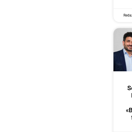
Reda
S
«B