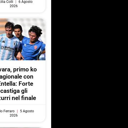
ilia Colli
6 Agosto
2026
ara, primo ko
agionale con
Entella: Forte
castiga gli
urri nel finale
do Ferraro
5 Agosto
2026