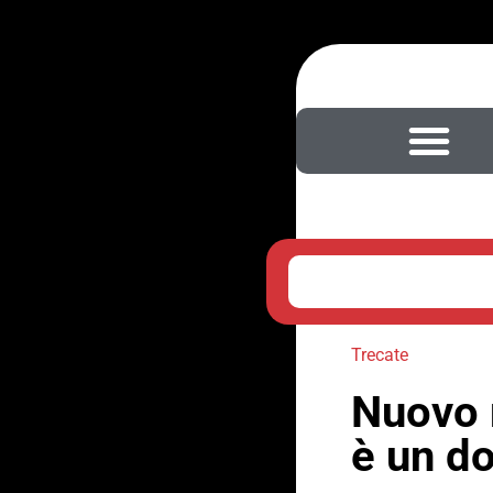
Attacco a Scal
Trecate
Nuovo m
è un do