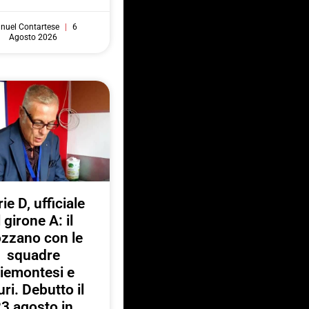
nuel Contartese
6
Agosto 2026
ie D, ufficiale
l girone A: il
zzano con le
squadre
iemontesi e
uri. Debutto il
3 agosto in