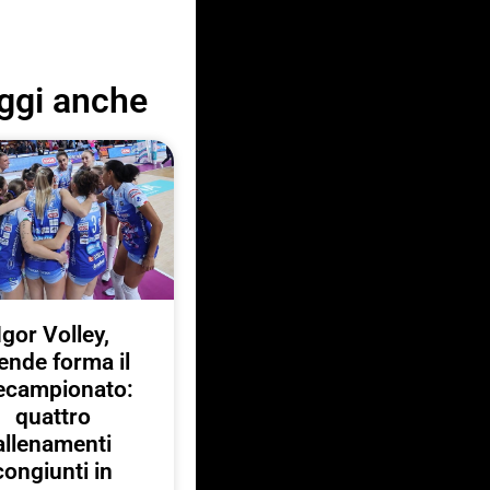
ggi anche
Igor Volley,
ende forma il
ecampionato:
quattro
allenamenti
congiunti in