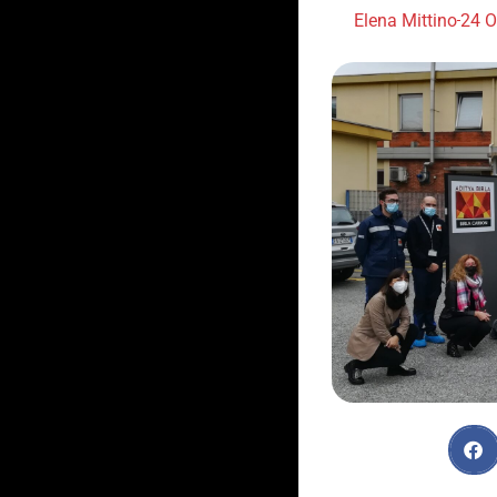
Elena Mittino
24 O