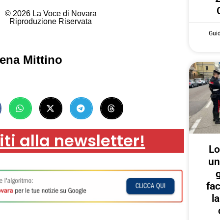
© 2026 La Voce di Novara
Riproduzione Riservata
Gui
ena Mittino
iti alla newsletter!
Lo
un
g
fa
l