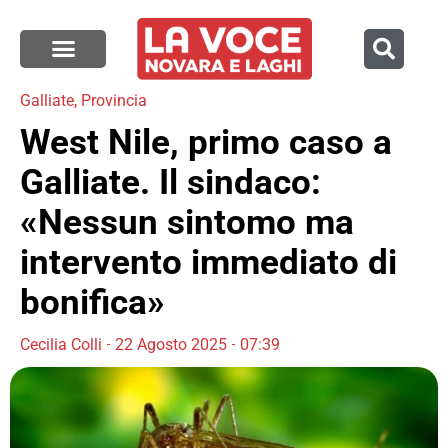
Galliate
,
Provincia
West Nile, primo caso a
Galliate. Il sindaco:
«Nessun sintomo ma
intervento immediato di
bonifica»
Cecilia Colli
22 Agosto 2025
07:39