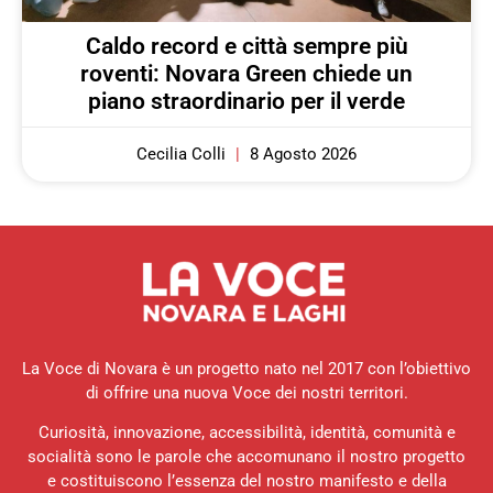
Caldo record e città sempre più
roventi: Novara Green chiede un
piano straordinario per il verde
Cecilia Colli
8 Agosto 2026
La Voce di Novara è un progetto nato nel 2017 con l’obiettivo
di offrire una nuova Voce dei nostri territori.
Curiosità, innovazione, accessibilità, identità, comunità e
socialità sono le parole che accomunano il nostro progetto
e costituiscono l’essenza del nostro manifesto e della