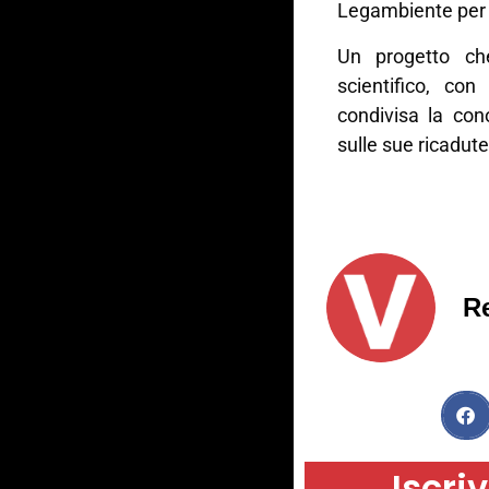
Legambiente per 
Un progetto che
scientifico, con
condivisa la con
sulle sue ricadute
R
Iscriv