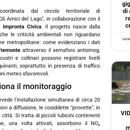
gi
di
coordinata dal circolo territoriale di
r
i Amici del Lago”, in collaborazione con il
c
re
Impronta Civica
. Il progetto nasce dalla
he le criticità ambientali non riguardano
Luca
ree metropolitane: come evidenziano i dati
Piemonte
attraverso il semaforo antismog,
custri e collinari possono registrare livelli
nquinanti, soprattutto in presenza di traffico
oni meteo sfavorevoli.
ona il monitoraggio
ede l’installazione simultanea di circa 20
vi a diffusione, le cosiddette “provette”, in
VID
 città. Si tratta di piccoli tubicini contenenti
he, una volta attivati, assorbono il NO₂
m