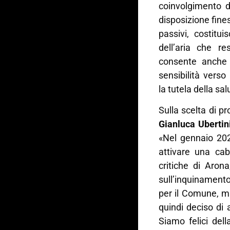
coinvolgimento d
disposizione fine
passivi, costitu
dell’aria che r
consente anche 
sensibilità vers
la tutela della sa
Sulla scelta di p
Gianluca Ubertin
«Nel gennaio 202
attivare una ca
critiche di Arona
sull’inquinamento 
per il Comune, m
quindi deciso di
Siamo felici dell