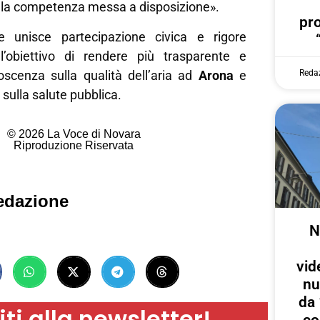
la competenza messa a disposizione».
pr
 unisce partecipazione civica e rigore
 l’obiettivo di rendere più trasparente e
oscenza sulla qualità dell’aria ad
Arona
e
Reda
 sulla salute pubblica.
© 2026 La Voce di Novara
Riproduzione Riservata
edazione
N
vid
nu
da 
iti alla newsletter!