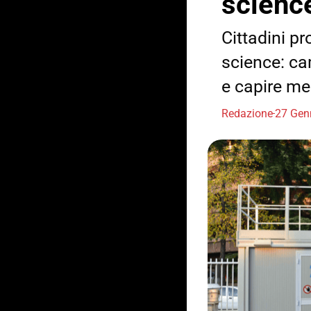
scienc
Cittadini pr
science: cam
e capire meg
Redazione
27 Gen