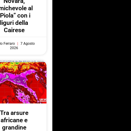
Novara,
michevole al
“Piola” con i
liguri della
Cairese
do Ferraro
7 Agosto
2026
Tra arsure
africane e
grandine