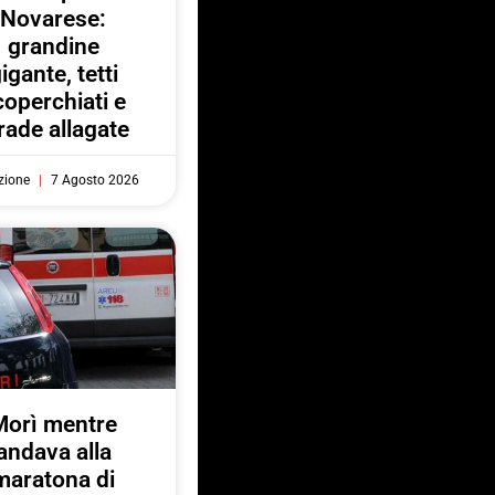
Novarese:
grandine
igante, tetti
coperchiati e
rade allagate
zione
7 Agosto 2026
Morì mentre
andava alla
maratona di