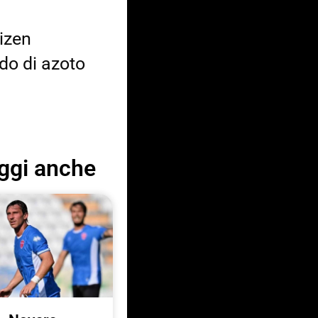
tizen
ido di azoto
ggi anche