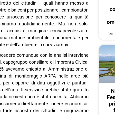
iretto dei cittadini, i quali hanno messo a
c
stre e balconi per posizionare i campionatori
isce un’occasione per conoscere la qualità
omi
espiriamo quotidianamente. Ma non solo:
di acquisire maggiore consapevolezza e
Reda
o una matrice ambientale fondamentale per
lute e dell’ambiente in cui viviamo».
rocedere comunque con le analisi interviene
i
, capogruppo consiliare di Impronta Civica:
5 avevamo chiesto all’Amministrazione di
bina di monitoraggio ARPA nelle aree più
, per disporre di dati oggettivi e puntuali
dell’aria. Il servizio sarebbe stato gratuito
N
a la richiesta non è stata accolta. Abbiamo
Fes
pr
 assumerci direttamente l’onere economico.
a forte risposta dei cittadini e ringraziamo