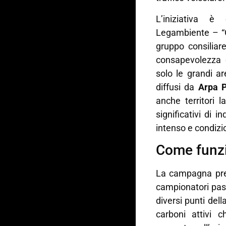
L’iniziativa è 
Legambiente – “Gl
gruppo consilia
consapevolezza c
solo le grandi a
diffusi da
Arpa 
anche territori la
significativi di i
intenso e condizi
Come funzi
La campagna prev
campionatori passi
diversi punti della
carboni attivi c