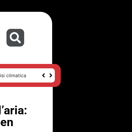
isi climatica
’aria:
zen