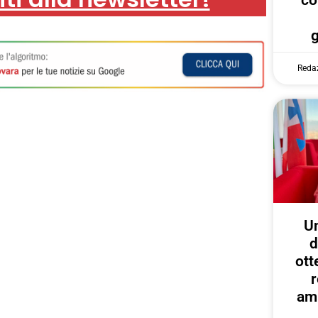
co
Reda
U
d
ott
r
amp