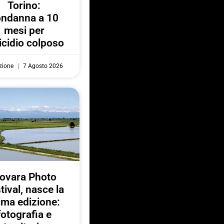
Torino:
ondanna a 10
mesi per
cidio colposo
zione
7 Agosto 2026
ovara Photo
tival, nasce la
ima edizione:
fotografia e