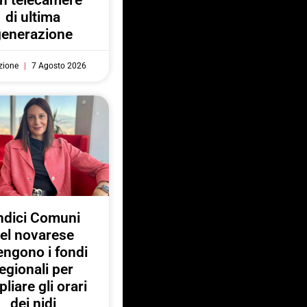
n telecamere
di ultima
generazione
zione
7 Agosto 2026
ndici Comuni
el novarese
engono i fondi
egionali per
liare gli orari
dei nidi