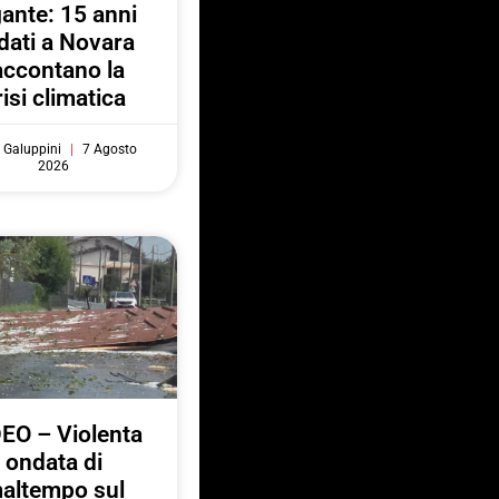
gante: 15 anni
 dati a Novara
accontano la
risi climatica
 Galuppini
7 Agosto
2026
EO – Violenta
ondata di
altempo sul