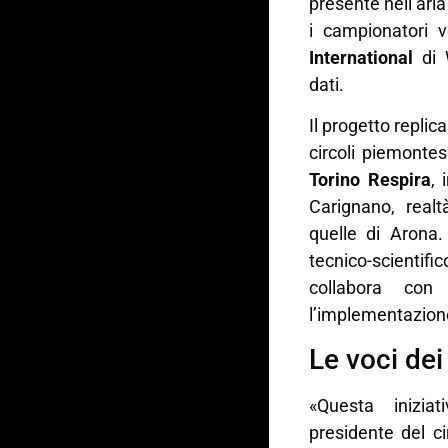
presente nell’aria
i campionatori v
International
di W
dati.
Il progetto repli
circoli piemonte
Torino Respira
, 
Carignano, realt
quelle di Arona.
tecnico-scientifi
collabora con 
l’implementazione 
Le voci dei
«Questa inizi
presidente del c