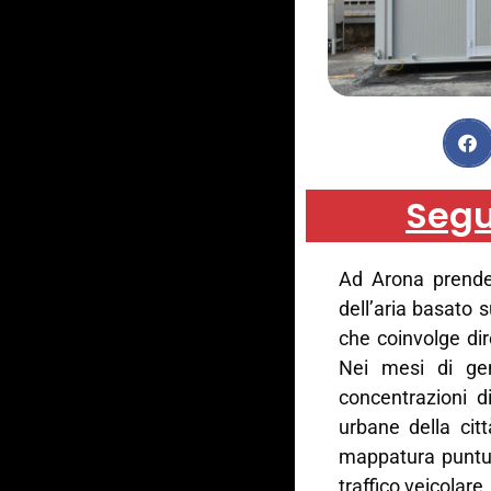
Segu
Ad Arona prende 
dell’aria basato s
che coinvolge dire
Nei mesi di ge
concentrazioni d
urbane della citt
mappatura puntua
traffico veicolare.