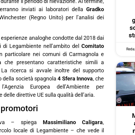
 durante il periodo di rilevazione. Al termine,
erranno inviati ai laboratori della
Gradko
inchester (Regno Unito) per l’analisi dei
g
s
st
ca esperienze analoghe condotte dal 2018 dai
si di Legambiente nell’ambito del
Comitato
Reda
in particolare nei comuni di Carmagnola e
à che presentano caratteristiche simili a
 La ricerca si avvale inoltre del supporto
co della società spagnola
4 Sfera Innova
, che
l’Agenzia Europea dell’Ambiente per
delle direttive UE sulla qualità dell’aria.
 promotori
ativa – spiega
Massimiliano Caligara
,
ircolo locale di Legambiente – che vede il