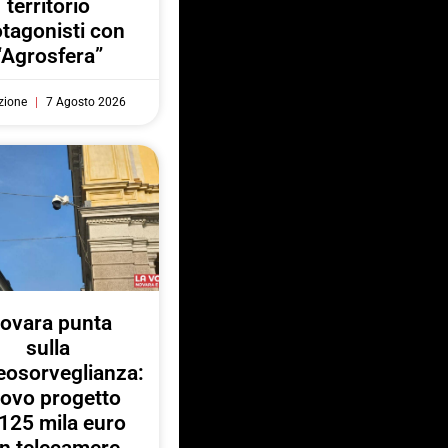
territorio
otagonisti con
“Agrosfera”
zione
7 Agosto 2026
ovara punta
sulla
eosorveglianza:
ovo progetto
125 mila euro