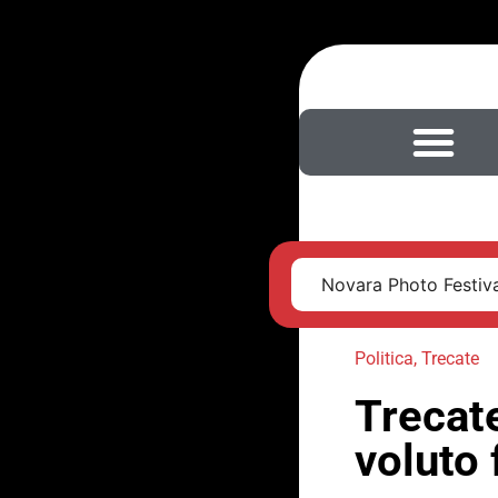
Novara Photo Festival
Politica
,
Trecate
Trecat
voluto f