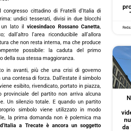
pr
l congresso cittadino di Fratelli d’Italia di
ima: undici tesserati, divisi in due blocchi
 un lato il
vicesindaco Rossano Canetta
,
Reda
o; dall’altro l’area riconducibile all’allora
ttura che non resta interna, ma che produce
irompente possibile: la caduta del primo
no della sua stessa maggioranza.
 in avanti, più che una crisi di governo
a una contesa di forza. Dall’estate il simbolo
a viene esibito, rivendicato, portato in piazza,
o provinciale del partito non arriva alcuna
N
ne. Un silenzio totale. E quando un partito
proprio simbolo viene utilizzato in modo
vid
rale, la prima domanda non è polemica ma
nu
i d’Italia a Trecate è ancora un soggetto
da 