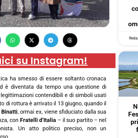
c
omi
Reda
ici su Instagram!
itica ha smesso di essere soltanto cronaca
ed è diventata da tempo una questione di
 legittimazioni contendibili e di simboli usati
o di rottura è arrivato il 13 giugno, quando il
N
Binatti
, ormai ex, viene sfiduciato dalla sua
Fes
nza, con
Fratelli d’Italia
– il suo partito – nel
pr
onista. Un atto politico preciso, non un
rso.