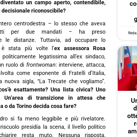
diventato un campo aperto, contendibile,
co
o decisionale riconoscibile?
intero centrodestra – lo stesso che aveva
natti per due mandati – ha preso
Reda
e le distanze. Tuttavia, ad occupare lo
 è stata più volte l’
ex assessora Rosa
a politicamente legatissima all’ex sindaco,
n ruolo di
frontwoman
: interviene, attacca,
alvolta come esponente di Fratelli d’Italia,
na nuova sigla, “La Trecate che vogliamo”.
cos’è esattamente? Una lista civica? Uno
? Un’area di transizione in attesa che
U
 o da Torino decida cosa fare?
d
ott
dro si fa meno leggibile e più rivelatore.
r
scuolo presidia la scena, il livello politico
amp
hiarire resta muto. Nessuna risposta,