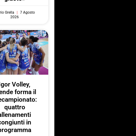
io Grella
7 Agosto
2026
Igor Volley,
ende forma il
ecampionato:
quattro
allenamenti
congiunti in
programma