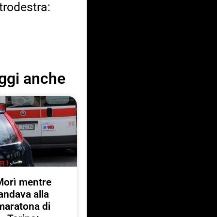
trodestra:
ggi anche
Morì mentre
andava alla
maratona di