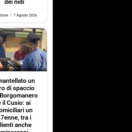
dei nidi
zione
7 Agosto 2026
antellato un
ro di spaccio
a Borgomanero
e il Cusio: ai
omiciliari un
7enne, tra i
lienti anche