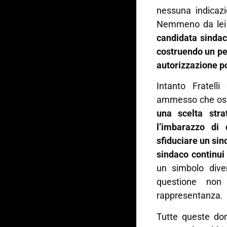
nessuna indicazi
Nemmeno da lei
candidata sindac
costruendo un pe
autorizzazione po
Intanto Fratelli
ammesso che osse
una scelta stra
l’imbarazzo di
sfiduciare un sin
sindaco continui
un simbolo diven
questione non
rappresentanza.
Tutte queste do