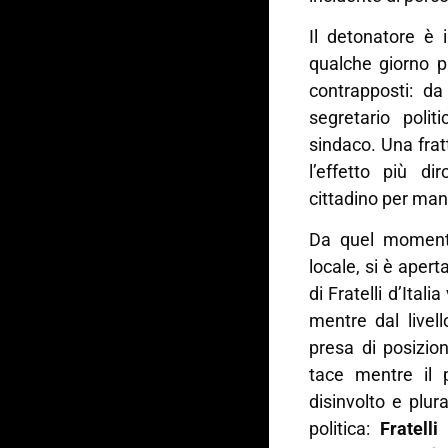
Il detonatore è i
qualche giorno pr
contrapposti: da
segretario politic
sindaco. Una fra
l’effetto più d
cittadino per ma
Da quel momento
locale, si è apert
di Fratelli d’Itali
mentre dal livell
presa di posizio
tace mentre il 
disinvolto e plu
politica:
Fratell