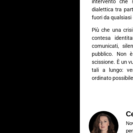
intervento che 
dialettica tra pa
fuori da qualsiasi
Più che una cris
contesa identit
comunicati, sile
pubblico. Non 
scissione. È un vu
tali a lungo: 
ordinato possibile
Ce
Nov
per