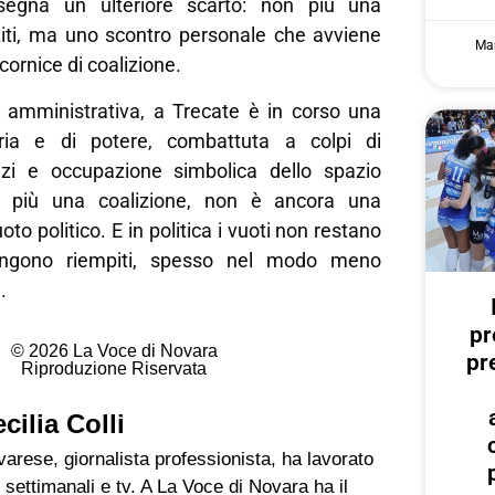
segna un ulteriore scarto: non più una
rtiti, ma uno scontro personale che avviene
Mar
 cornice di coalizione.
i amministrativa, a Trecate è in corso una
aria e di potere, combattuta a colpi di
nzi e occupazione simbolica dello spazio
è più una coalizione, non è ancora una
oto politico. E in politica i vuoti non restano
vengono riempiti, spesso nel modo meno
.
pr
© 2026 La Voce di Novara
pr
Riproduzione Riservata
cilia Colli
arese, giornalista professionista, ha lavorato
 settimanali e tv. A La Voce di Novara ha il