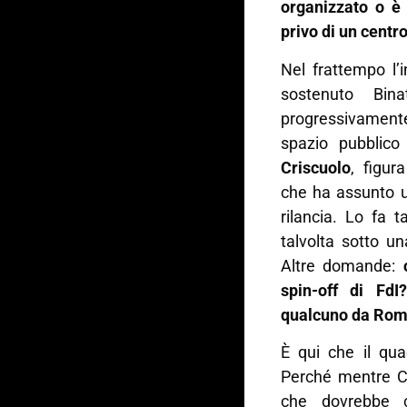
organizzato o è 
privo di un centr
Nel frattempo l’
sostenuto Bi
progressivament
spazio pubblico
Criscuolo
, figur
che ha assunto u
rilancia. Lo fa t
talvolta sotto u
Altre domande:
spin-off di FdI
qualcuno da Roma
È qui che il qua
Perché mentre Cri
che dovrebbe c