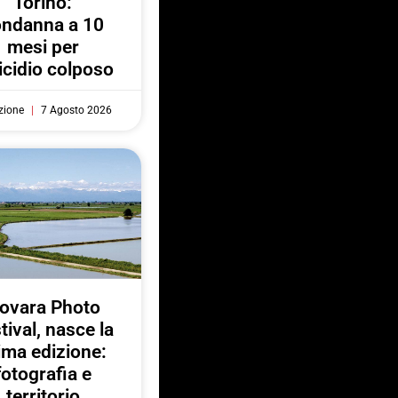
Torino:
ondanna a 10
mesi per
cidio colposo
zione
7 Agosto 2026
ovara Photo
tival, nasce la
ima edizione:
fotografia e
territorio