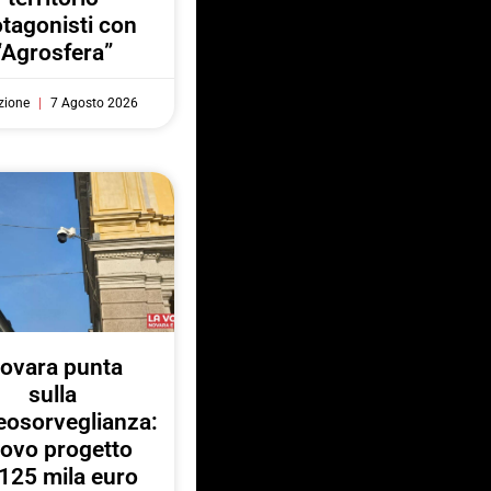
otagonisti con
“Agrosfera”
zione
7 Agosto 2026
ovara punta
sulla
eosorveglianza:
ovo progetto
125 mila euro