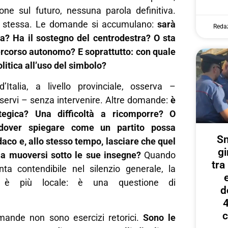
one sul futuro, nessuna parola definitiva.
 stessa. Le domande si accumulano:
sarà
Reda
a? Ha il sostegno del centrodestra? O sta
rcorso autonomo? E soprattutto: con quale
litica all’uso del simbolo?
 d’Italia, a livello provinciale, osserva –
rvi – senza intervenire. Altre domande:
è
tegica? Una difficoltà a ricomporre? O
 dover spiegare come un partito possa
Sm
daco e, allo stesso tempo, lasciare che quel
gi
 a muoversi sotto le sue insegne?
Quando
tr
ta contendibile nel silenzio generale, la
 è più locale: è una questione di
d
4
c
mande non sono esercizi retorici.
Sono le