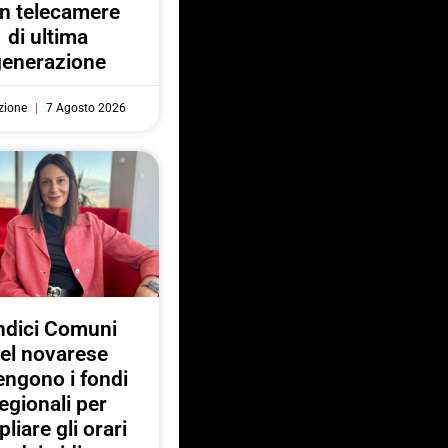
n telecamere
di ultima
generazione
zione
7 Agosto 2026
ndici Comuni
el novarese
engono i fondi
egionali per
liare gli orari