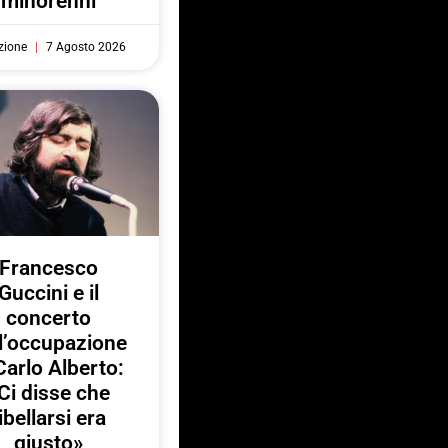
minorenni
zione
7 Agosto 2026
Francesco
Guccini e il
concerto
l’occupazione
Carlo Alberto:
Ci disse che
ibellarsi era
giusto»