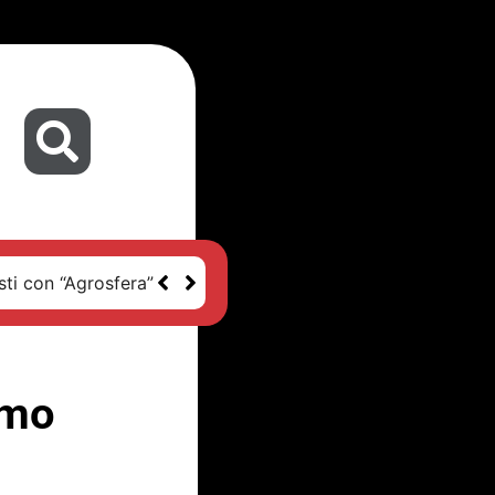
sti con “Agrosfera”
mmo