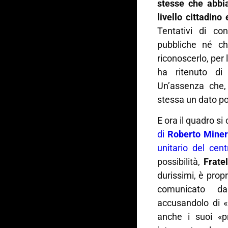
stesse che abbia
livello cittadino
Tentativi di co
pubbliche né chi
riconoscerlo, per l
ha ritenuto di 
Un’assenza che,
stessa un dato pol
E ora il quadro s
di
Roberto Mine
unitario del cent
possibilità,
Fratel
durissimi, è prop
comunicato dai
accusandolo di «
anche i suoi «p