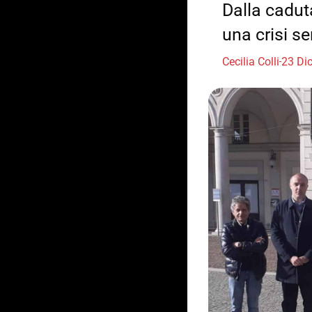
Dalla caduta
una crisi se
Cecilia Colli
23 Di