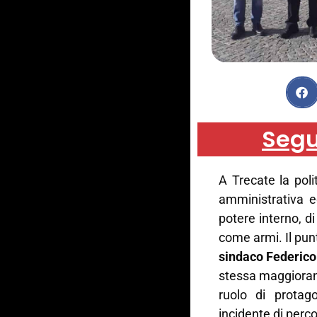
Segu
A Trecate la pol
amministrativa 
potere interno, di
come armi. Il punt
sindaco Federico 
stessa maggiora
ruolo di protag
incidente di perco