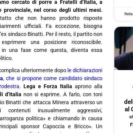
mo cercato di porre a Fratelli d’Italia, a
 e provinciale, nel corso degli ultimi mesi.
Reda
ntatto che non hanno prodotto risposte
arimenti ufficiali. Fa eccezione, bisogna
’ex sindaco Binatti. Per il resto, il partito non
esprimere una posizione riconoscibile.
 in una fase come questa, diventa essa
itico.
i complica ulteriormente dopo
le dichiarazioni
ra
, che si propone come candidato sindaco
rodestra.
Lega e Forza Italia
aprono alla
li d’Italia
non si esprime. A farlo, con toni
del
rio Binatti che attacca Minera attraverso un
al 
 contenuti inusualmente aggressivi,
«
arroganza politica» e chiamando in causa
r
rincipali sponsor Capoccia e Bricco». Un