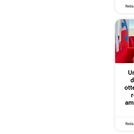
Reda
U
d
ott
r
amp
Reda