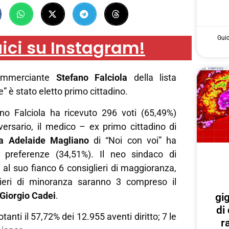
Gui
ici su Instagram!
commerciante
Stefano Falciola
della lista
” è stato eletto primo cittadino.
ano Falciola ha ricevuto 296 voti (65,49%)
versario, il medico – ex primo cittadino di
a Adelaide Magliano
di “Noi con voi” ha
6 preferenze (34,51%). Il neo sindaco di
al suo fianco 6 consiglieri di maggioranza,
lieri di minoranza saranno 3 compreso il
Giorgio Cadei
.
gi
di
otanti il 57,72% dei 12.955 aventi diritto; 7 le
r