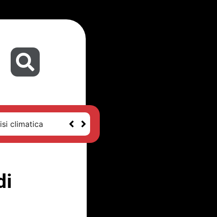
isi climatica
di