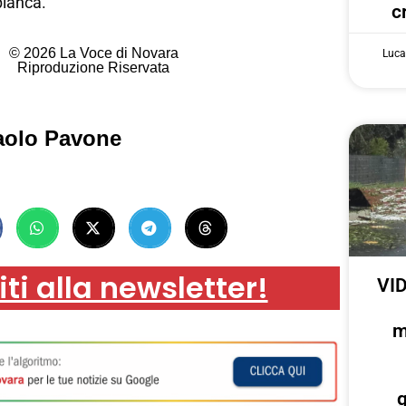
bianca.
c
© 2026 La Voce di Novara
Luca
Riproduzione Riservata
aolo Pavone
iti alla newsletter!
VID
m
g