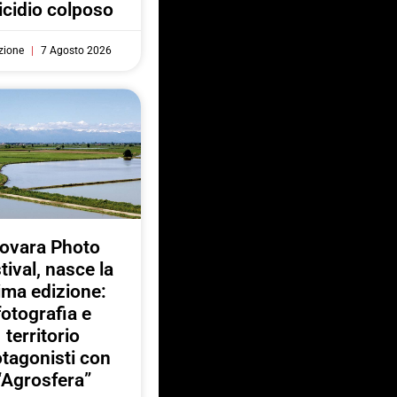
cidio colposo
zione
7 Agosto 2026
ovara Photo
tival, nasce la
ima edizione:
fotografia e
territorio
otagonisti con
“Agrosfera”