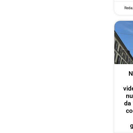
Reda
N
vid
nu
da 
co