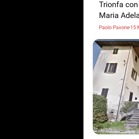
Trionfa con 
Maria Adel
Paolo Pavone
15 