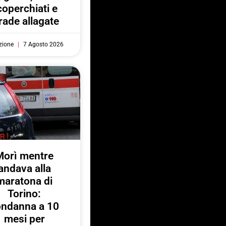
coperchiati e
rade allagate
zione
7 Agosto 2026
Morì mentre
andava alla
maratona di
Torino:
ondanna a 10
mesi per