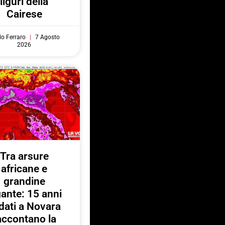
liguri della
Cairese
do Ferraro
7 Agosto
2026
Tra arsure
africane e
grandine
gante: 15 anni
 dati a Novara
accontano la