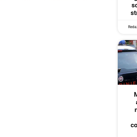
s
st
Reda
c