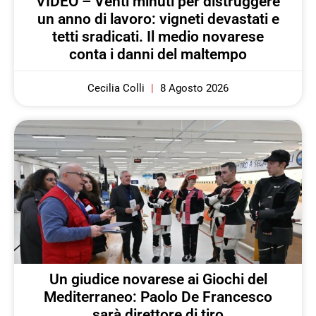
VIDEO – Venti minuti per distruggere
un anno di lavoro: vigneti devastati e
tetti sradicati. Il medio novarese
conta i danni del maltempo
Cecilia Colli
8 Agosto 2026
Un giudice novarese ai Giochi del
Mediterraneo: Paolo De Francesco
sarà direttore di tiro