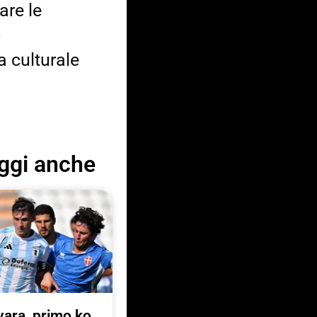
are le
o
a culturale
ggi anche
ara, primo ko