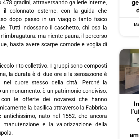
ge
 478 gradini, attraversando gallerie interne,
 il colonnato esterne, con la guida che
o dopo passo in un viaggio tanto fisico
Ma
e. Tutti indossano il caschetto, chi osa la
n’imbragatura: ma niente paura, il percorso
que, basta avere scarpe comode e voglia di
iccolo rito collettivo. I gruppi sono composti
ne, la durata è di due ore e la sensazione è
e nel cuore stesso della città. Perché la
o un monumento: è un patrimonio condiviso,
 con le offerte dei novaresi che hanno
I
icamente la basilica attraverso la Fabbrica
l’u
 antichissimo, nato nel 1552, che ancora
a manutenzione e la valorizzazione della
upola.
am