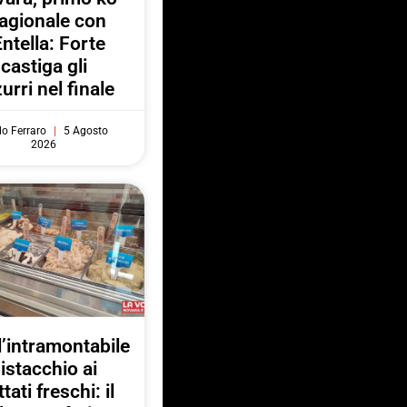
agionale con
Entella: Forte
castiga gli
urri nel finale
do Ferraro
5 Agosto
2026
l’intramontabile
istacchio ai
ttati freschi: il