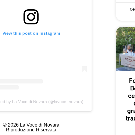
Cec
View this post on Instagram
Fe
B
ce
red by La Voce di Novara (@lavoce_novara)
gr
tra
© 2026 La Voce di Novara
Riproduzione Riservata