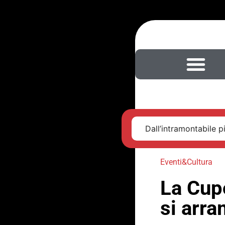
Dall’intramontabile pi
Eventi&Cultura
La Cup
si arra