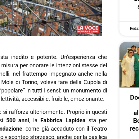
Reda
sta inedito e potente. Un’esperienza che
misura per onorare le intenzioni stesse del
nelli, nel frattempo impegnato anche nella
 Mole di Torino, voleva fare della Cupola di
popolare” in tutti i sensi: un monumento di
Dod
lettività, accessibile, fruibile, emozionante.
e si rafforza ulteriormente. Proprio in questi
al
asi
500 anni
, la
Fabbrica Lapidea
sta per
B
rec
ndazione
: come già accaduto con il Teatro
lo visconteo sforzesco, anche per la basilica