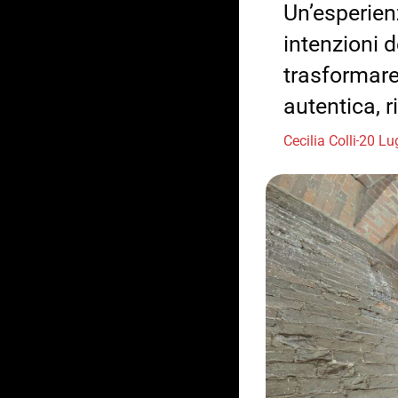
Un’esperien
intenzioni d
trasformare
autentica, r
Cecilia Colli
20 Lu