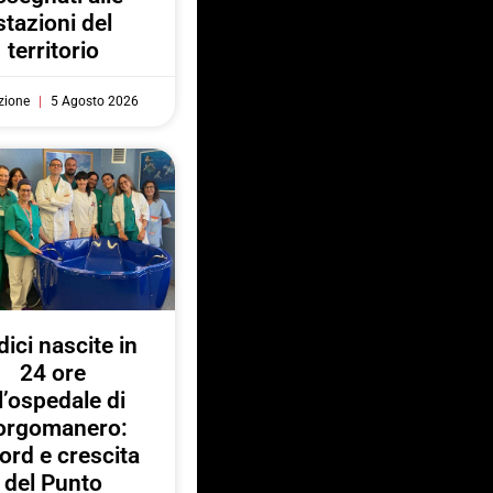
stazioni del
territorio
zione
5 Agosto 2026
ici nascite in
24 ore
l’ospedale di
orgomanero:
ord e crescita
del Punto