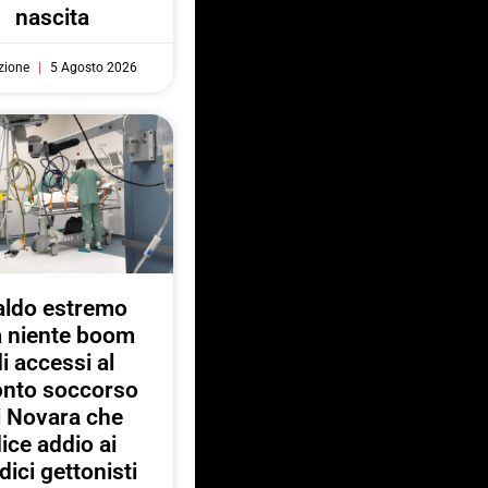
nascita
zione
5 Agosto 2026
aldo estremo
 niente boom
di accessi al
onto soccorso
i Novara che
ice addio ai
ici gettonisti