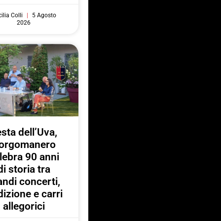
ilia Colli
5 Agosto
2026
sta dell’Uva,
orgomanero
lebra 90 anni
di storia tra
andi concerti,
dizione e carri
allegorici