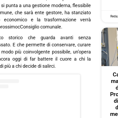
si punta a una gestione moderna, flessibile
Comune, che sarà ente gestore, ha stanziato
Reda
 economico e la trasformazione verrà
 prossimocConsiglio comunale.
o storico che guarda avanti senza
ssato. E che permette di conservare, curare
l modo più coinvolgente possibile, un’opera
cora oggi di far battere il cuore a chi la
 più a chi decide di salirci.
C
ma
Pr
d
d
med