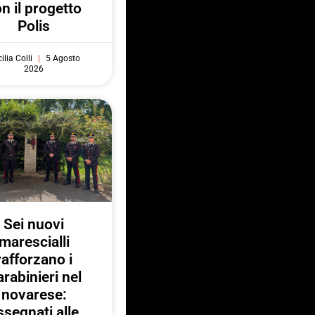
n il progetto
Polis
ilia Colli
5 Agosto
2026
Sei nuovi
marescialli
rafforzano i
rabinieri nel
novarese:
ssegnati alle