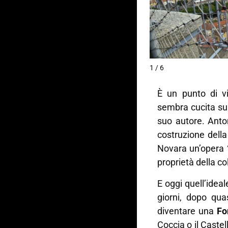
1 / 6
È un punto di vi
sembra cucita su 
suo autore. Anto
costruzione della
Novara un’opera “
proprietà della col
E oggi quell’ideal
giorni, dopo qu
diventare una
Fo
Coccia o il Castel