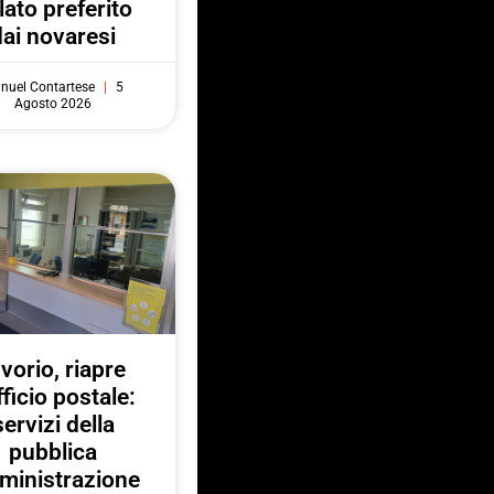
lato preferito
dai novaresi
nuel Contartese
5
Agosto 2026
nvorio, riapre
fficio postale:
servizi della
pubblica
ministrazione