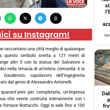
st
l’
azz
ici su Instagram!
Gui
he raccontano una città meglio di qualunque
a questo simbolo svetta a 121 metri di
unge altri 5 con la statua del Salvatore e
ici nella tenacia di un’intera comunità: è la
Gaudenzio, capolavoro dell’ingegneria
ato dal genio di Alessandro Antonelli.
 quarant’anni per completarla, un’impresa
Dal
ensa che venne costruita interamente con i
p
la fornace Bottacchi. Oggi si sale fino a 100
fru