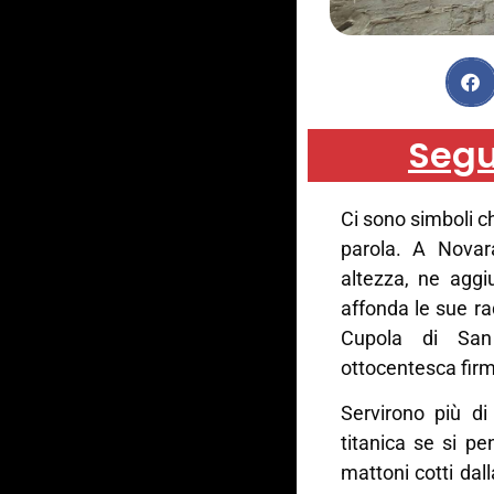
Segu
Ci sono simboli c
parola. A Novar
altezza, ne aggi
affonda le sue rad
Cupola di San 
ottocentesca firm
Servirono più di
titanica se si p
mattoni cotti dal