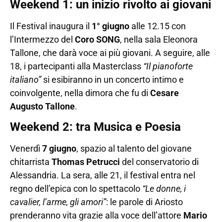
Weekend 1: un inizio rivolto ai giovani
Il Festival inaugura il
1° giugno
alle 12.15 con
l’Intermezzo del
Coro SONG
, nella sala Eleonora
Tallone, che darà voce ai più giovani. A seguire, alle
18, i partecipanti alla Masterclass
“Il pianoforte
italiano”
si esibiranno in un concerto intimo e
coinvolgente, nella dimora che fu di
Cesare
Augusto Tallone
.
Weekend 2: tra Musica e Poesia
Venerdì
7 giugno
, spazio al talento del giovane
chitarrista
Thomas Petrucci
del conservatorio di
Alessandria. La sera, alle 21, il festival entra nel
regno dell’epica con lo spettacolo
“Le donne, i
cavalier, l’arme, gli amori”
: le parole di Ariosto
prenderanno vita grazie alla voce dell’attore
Mario