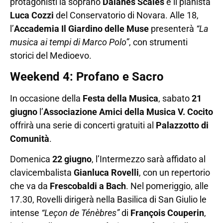
protagonisti la soprano
Daianes Scales
e il pianista
Luca Cozzi
del Conservatorio di Novara. Alle 18,
l’
Accademia Il Giardino delle Muse
presenterà
“La
musica ai tempi di Marco Polo”
, con strumenti
storici del Medioevo.
Weekend 4: Profano e Sacro
In occasione della
Festa della Musica
, sabato
21
giugno
l’
Associazione Amici della Musica V. Cocito
offrirà una serie di concerti gratuiti al
Palazzotto di
Comunità
.
Domenica
22 giugno
, l’Intermezzo sarà affidato al
clavicembalista
Gianluca Rovelli
, con un repertorio
che va da
Frescobaldi a Bach
. Nel pomeriggio, alle
17.30, Rovelli dirigerà nella Basilica di San Giulio le
intense
“Leçon de Ténèbres”
di
François Couperin
,