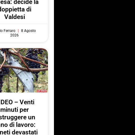
resa: decide la
doppietta di
Valdesi
do Ferraro
8 Agosto
2026
IDEO – Venti
minuti per
struggere un
no di lavoro:
neti devastati