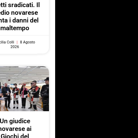
tti sradicati. Il
dio novarese
ta i danni del
maltempo
ilia Colli
8 Agosto
2026
Un giudice
novarese ai
Giochi del