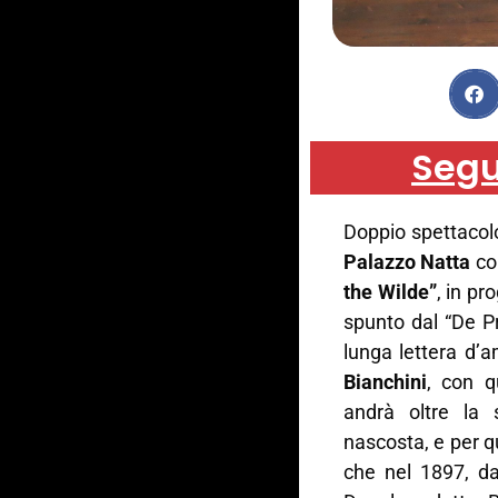
Segu
Doppio spettacol
Palazzo Natta
con
the Wilde”
, in p
spunto dal “De Pr
lunga lettera d’a
Bianchini
, con q
andrà oltre la 
nascosta, e per q
che nel 1897, da