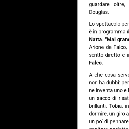
guardare oltre
Douglas.
Lo spettacolo per 
è in programma
Natta
.
“
Mai gran
Arione de Falco, 
scritto diretto e
Falc
o
.
A che cosa serve
non ha dubbi: pe
ne inventa uno e 
un sacco di risat
brillanti. Tobia,
dormire, un giro a
un po’ di pennare