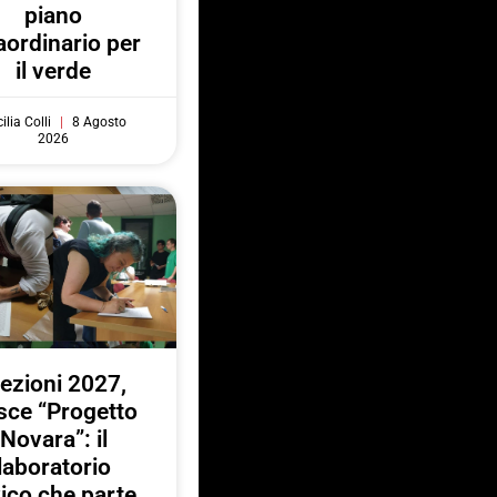
piano
aordinario per
il verde
ilia Colli
8 Agosto
2026
lezioni 2027,
sce “Progetto
Novara”: il
laboratorio
vico che parte