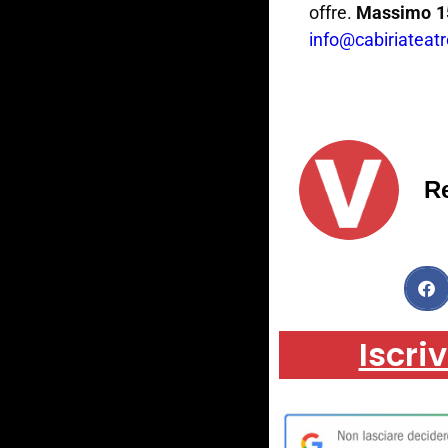
offre.
Massimo 15
info@cabiriateat
R
Iscriv