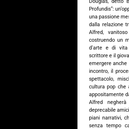
Douglas, detto 
Profundis”: un’op
una passione mess
dalla relazione t
Alfred, vanitoso
costruendo un mo
d’arte e di vita
scrittore e il gio
emergere anche il 
incontro, il proc
spettacolo, misc
cultura pop che 
appositamente da 
Alfred negherà
deprecabile amiciz
piani narrativi,
senza tempo ca