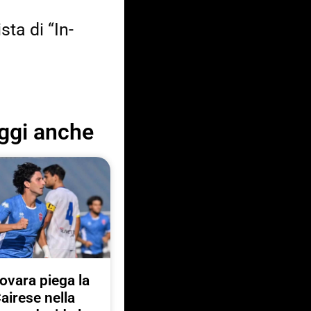
ta di “In-
ggi anche
Novara piega la
airese nella