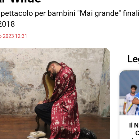
ettacolo per bambini "Mai grande" finalis
 2018
io 2023
12:31
Le
Il 
C