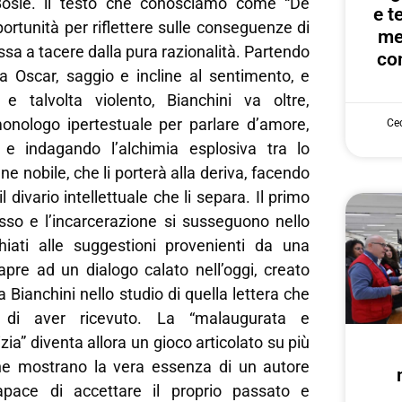
Bosie. il testo che conosciamo come “De
e te
portunità per riflettere sulle conseguenze di
me
a a tacere dalla pura razionalità. Partendo
con
ra Oscar, saggio e incline al sentimento, e
 e talvolta violento, Bianchini va oltre,
nologo ipertestuale per parlare d’amore,
Cec
 e indagando l’alchimia esplosiva tra lo
vane nobile, che li porterà alla deriva, facendo
divario intellettuale che li separa. Il primo
esso e l’incarcerazione si susseguono nello
hiati alle suggestioni provenienti da una
apre ad un dialogo calato nell’oggi, creato
Bianchini nello studio di quella lettera che
 di aver ricevuto. La “malaugurata e
ia” diventa allora un gioco articolato su più
 che mostrano la vera essenza di un autore
pace di accettare il proprio passato e