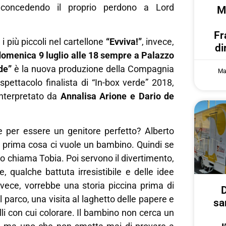
, concedendo il proprio perdono a Lord
M
Fr
i più piccoli nel cartellone
“Evviva!”
, invece,
di
domenica
9
luglio alle 18
sempre a Palazzo
de”
è la nuova produzione della Compagnia
Ma
spettacolo finalista di “In-box verde” 2018,
 interpretato da
A
nnalisa Arione e Dario de
 per essere un genitore perfetto? Alberto
r prima cosa ci vuole un bambino. Quindi se
lo chiama Tobia. Poi servono il divertimento,
e, qualche battuta irresistibile e delle idee
 invece, vorrebbe una storia piccina prima di
D
l parco, una visita al laghetto delle papere e
sa
lli con cui colorare. Il bambino non cerca un