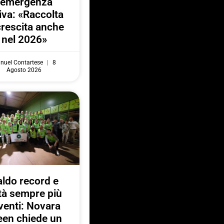
l’emergenza
iva: «Raccolta
crescita anche
nel 2026»
nuel Contartese
8
Agosto 2026
ldo record e
ttà sempre più
venti: Novara
een chiede un