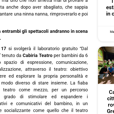
o, ma uno che non smetta mai di provare a
sta anche dopo aver sbagliato, che sappia
est
in 
antare una ninna nanna, rimproverarlo e poi
a
entrambi gli spettacoli andranno in scena
Ma
.
 17
si svolgerà il laboratorio gratuito “Dal
” tenuto da
Cabiria Teatro
per bambini da 6
 spazio di espressione, comunicazione,
lizzazione, attraverso il teatro: obiettivo
ere ed esplorare la propria personalità e
 modo diverso di stare insieme. La fiaba
l teatro come mezzo, per un percorso
Ca
in grado di stimolare ed espandere i
ci
tivi e comunicativi del bambino, in un
ro
e socializzante come quello che il teatro
Gr