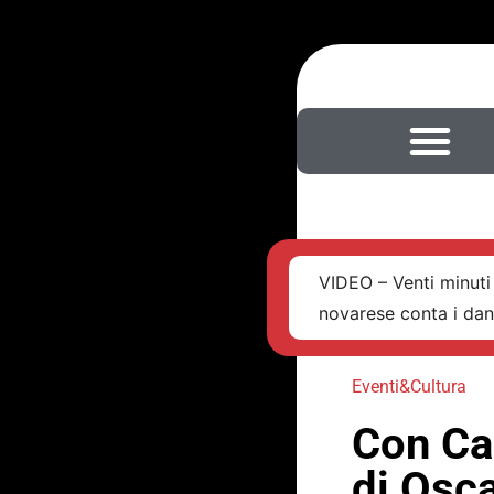
VIDEO – Venti minuti 
novarese conta i da
Eventi&Cultura
Con Cab
di Osc