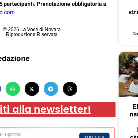
 partecipanti. Prenotazione obbligatoria a
str
ro.com
© 2026 La Voce di Novara
Riproduzione Riservata
Cec
edazione
iti alla newsletter!
E
na
ci