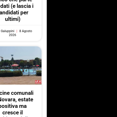
 dati (e lascia i
andidati per
ultimi)
 Galuppini
8 Agosto
2026
cine comunali
Novara, estate
positiva ma
cresce il