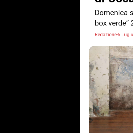
Domenica sp
box verde”
Redazione
6 Lugl