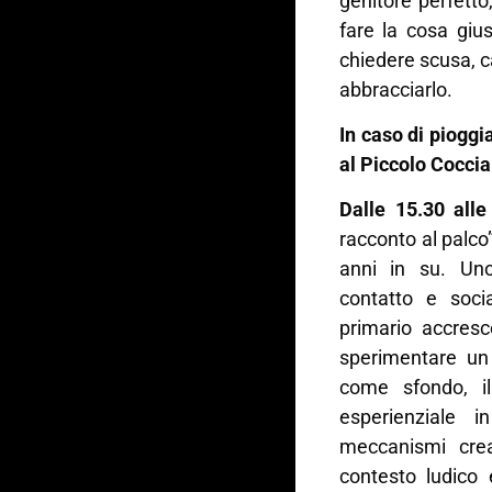
genitore perfett
fare la cosa giu
chiedere scusa, c
abbracciarlo.
In caso di pioggi
al Piccolo Coccia
Dalle 15.30 alle
racconto al palco
anni in su. Uno
contatto e socia
primario accresc
sperimentare un
come sfondo, i
esperienziale 
meccanismi crea
contesto ludico 