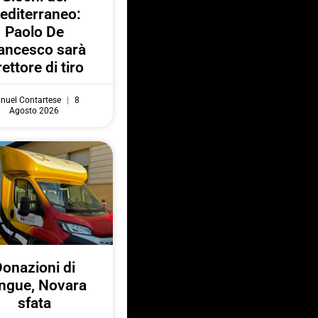
editerraneo:
Paolo De
ancesco sarà
rettore di tiro
nuel Contartese
8
Agosto 2026
onazioni di
ngue, Novara
sfata