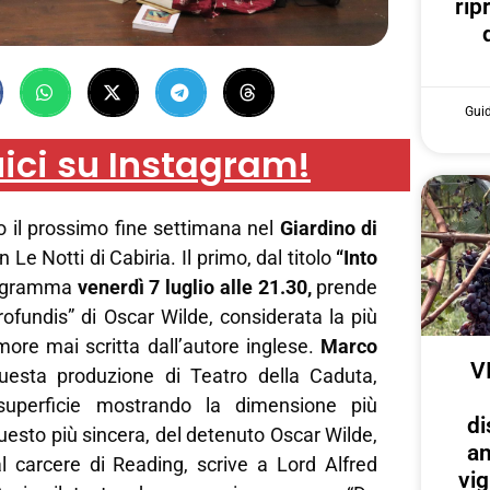
rip
Gui
ici su Instagram!
o il prossimo fine settimana nel
Giardino di
 Le Notti di Cabiria. Il primo, dal titolo
“Into
rogramma
venerdì
7 luglio alle 21.30,
prende
ofundis” di Oscar Wilde, considerata la più
more mai scritta dall’autore inglese.
Marco
V
uesta produzione di Teatro della Caduta,
superficie mostrando la dimensione più
di
uesto più sincera, del detenuto Oscar Wilde,
an
l carcere di Reading, scrive a Lord Alfred
vig