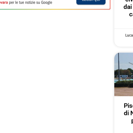
dai
c
Luca
Pis
di 