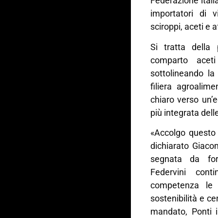
Federazione italia
importatori di vi
sciroppi, aceti e af
Si tratta della
comparto aceti
sottolineando la 
filiera agroalim
chiaro verso un’
più integrata dell
«Accolgo questo 
dichiarato Giaco
segnata da fort
Federvini con
competenza le n
sostenibilità e ce
mandato, Ponti i