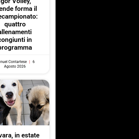
Igor Volley,
ende forma il
ecampionato:
quattro
allenamenti
congiunti in
programma
nuel Contartese
6
Agosto 2026
ara, in estate