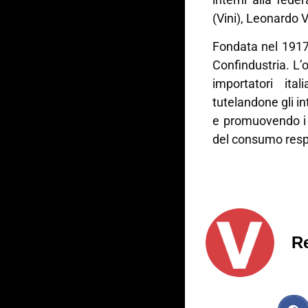
(Vini), Leonardo V
Fondata nel 1917
Confindustria. L’
importatori ital
tutelandone gli in
e promuovendo i v
del consumo resp
R