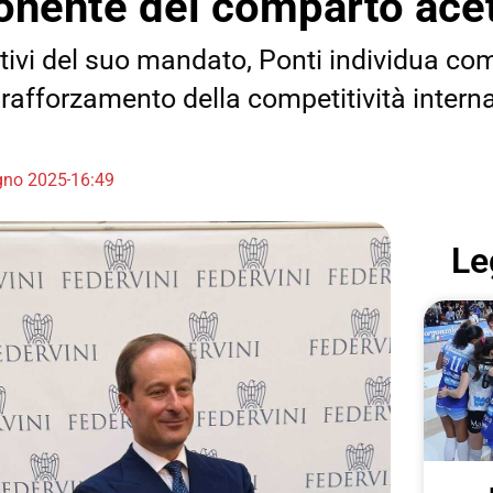
onente del comparto acet
ettivi del suo mandato, Ponti individua co
il rafforzamento della competitività intern
gno 2025
16:49
Le