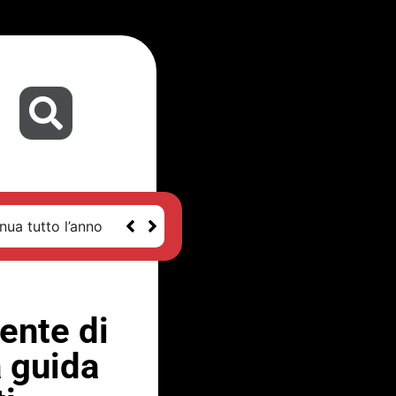
nua tutto l’anno
ente di
a guida