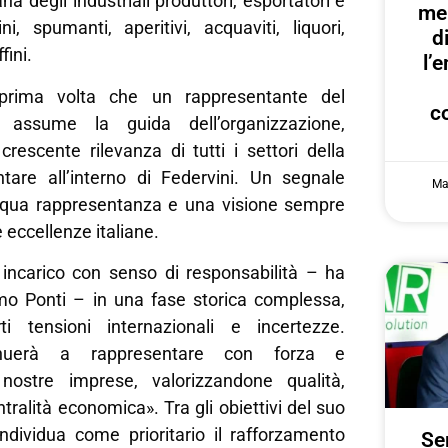
na degli industriali produttori, esportatori e
me
ni, spumanti, aperitivi, acquaviti, liquori,
d
fini.
l’
 prima volta che un rappresentante del
c
 assume la guida dell’organizzazione,
crescente rilevanza di tutti i settori della
entare all’interno di Federvini. Un segnale
Ma
equa rappresentanza e una visione sempre
e eccellenze italiane.
incarico con senso di responsabilità – ha
mo Ponti – in una fase storica complessa,
i tensioni internazionali e incertezze.
tinuerà a rappresentare con forza e
ostre imprese, valorizzandone qualità,
ntralità economica». Tra gli obiettivi del suo
ndividua come prioritario il rafforzamento
Ser