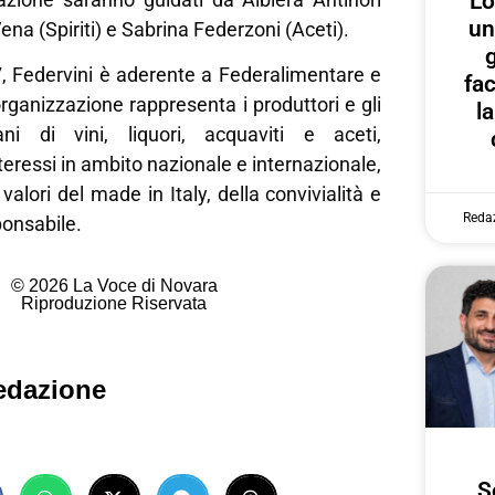
Lo
un
ena (Spiriti) e Sabrina Federzoni (Aceti).
g
, Federvini è aderente a Federalimentare e
fa
organizzazione rappresenta i produttori e gli
l
iani di vini, liquori, acquaviti e aceti,
teressi in ambito nazionale e internazionale,
alori del made in Italy, della convivialità e
Reda
onsabile.
© 2026 La Voce di Novara
Riproduzione Riservata
edazione
S