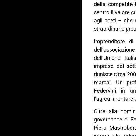
della competitiv
centro il valore cu
agli aceti – che
straordinario pres
Imprenditore di
dell’associazion
dell’Unione Ita
imprese del set
riunisce circa 200
marchi. Un prof
Federvini in u
l’agroalimentare e
Oltre alla nomin
governance di Fed
Piero Mastrobera
interni alla fede