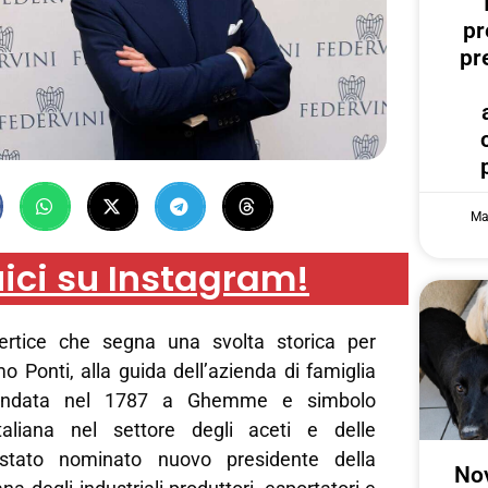
pr
pr
Ma
ici su Instagram!
rtice che segna una svolta storica per
o Ponti, alla guida dell’azienda di famiglia
ondata nel 1787 a Ghemme e simbolo
italiana nel settore degli aceti e delle
tato nominato nuovo presidente della
Nov