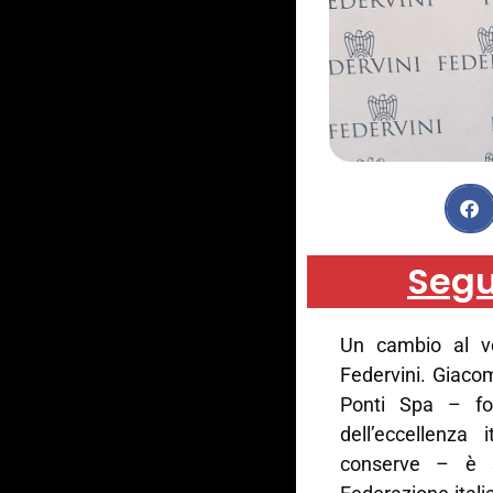
Segu
Un cambio al ve
Federvini. Giacom
Ponti Spa – f
dell’eccellenza 
conserve – è s