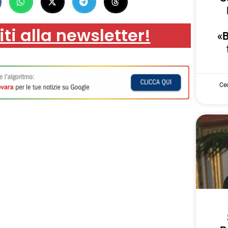
iti alla newsletter!
«B
Cec