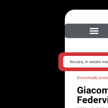
Novara, in estate men
Economia&Lavor
Giacomo
Federvi