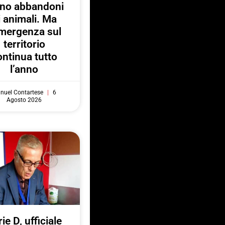
no abbandoni
i animali. Ma
emergenza sul
territorio
ontinua tutto
l’anno
nuel Contartese
6
Agosto 2026
ie D, ufficiale