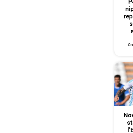
P
ni
rep
s
Cec
Nov
st
l’