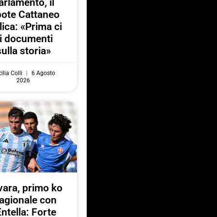
arlamento, il
pote Cattaneo
lica: «Prima ci
i documenti
sulla storia»
ilia Colli
6 Agosto
2026
ara, primo ko
agionale con
Entella: Forte