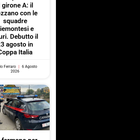
l girone A: il
zzano con le
squadre
iemontesi e
uri. Debutto il
3 agosto in
Coppa Italia
do Ferraro
6 Agosto
2026