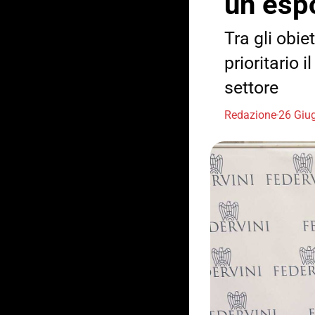
un esp
Tra gli obi
prioritario 
settore
Redazione
26 Giu