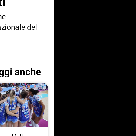
i
me
azionale del
ggi anche