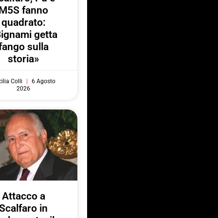
M5S fanno
quadrato:
ignami getta
fango sulla
storia»
ilia Colli
6 Agosto
2026
Attacco a
Scalfaro in