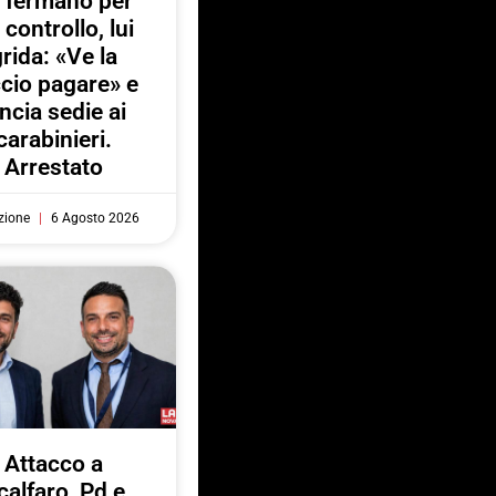
 fermano per
 controllo, lui
rida: «Ve la
ccio pagare» e
ancia sedie ai
carabinieri.
Arrestato
zione
6 Agosto 2026
Attacco a
calfaro, Pd e