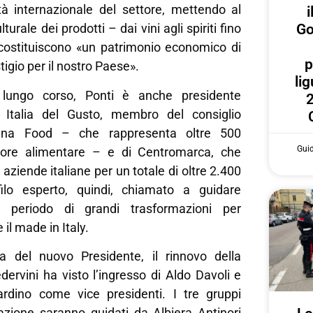
ità internazionale del settore, mettendo al
i
Go
lturale dei prodotti – dai vini agli spiriti fino
 costituiscono «un patrimonio economico di
p
tigio per il nostro Paese».
lig
 lungo corso, Ponti è anche presidente
2
e Italia del Gusto, membro del consiglio
liana Food – che rappresenta oltre 500
Gui
tore alimentare – e di Centromarca, che
 aziende italiane per un totale di oltre 2.400
ilo esperto, quindi, chiamato a guidare
n periodo di grandi trasformazioni per
 il made in Italy.
a del nuovo Presidente, il rinnovo della
ervini ha visto l’ingresso di Aldo Davoli e
rdino come vice presidenti. I tre gruppi
razione saranno guidati da Albiera Antinori