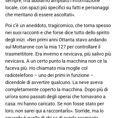
sempre, ma abbiamo ampliato l’informazione
locale, con spazi più specifici su fatti e personaggi
che meritano di essere ascoltati».
Poi c’è un aneddoto, tragicomico, che torna spesso
nei suoi racconti e che forse dice tutto dello spirito
degli inizi. «Nei primi anni Ottanta stavo andando
sul Mottarone con la mia 127 per controllare il
trasmettitore. Era inverno e nevicava, più salivo più
nevicava. A un certo punto la macchina non ce la
faceva più. Ho chiamato mia moglie col
radiotelefono – uno dei primi in funzione –
dicendole di avvertire qualcuno. La neve aveva
completamente coperto la macchina. Dopo più di
un’ora sono passati degli operai che tornavano a
casa: mi hanno caricato. Se non fosse stato per
loro, non sarei qui a raccontarlo». Sorride, ma lo
sguardo è quello di chi sa di averla scampata