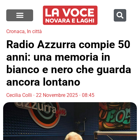
Cronaca
,
In città
Radio Azzurra compie 50
anni: una memoria in
bianco e nero che guarda
ancora lontano
Cecilia Colli
22 Novembre 2025
08:45