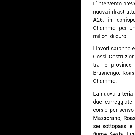
L’intervento preve
nuova infrastrutt
A26, in corris
Ghemme, per un 
milioni di euro.
I lavori saranno 
Cossi Costruzion
tra le province 
Brusnengo, Roasi
Ghemme.
La nuova arteria
due carreggiate 
corsie per senso 
Masserano, Roas
sei sottopassi e 
fiume Sesia, lu