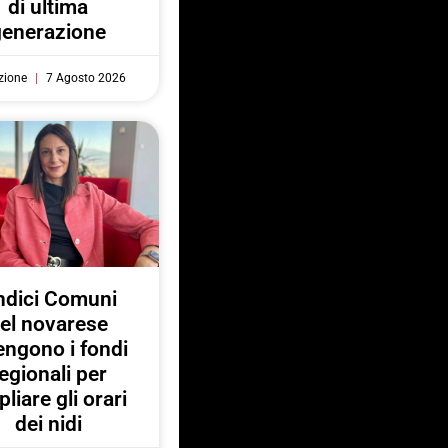
di ultima
generazione
zione
7 Agosto 2026
ndici Comuni
el novarese
engono i fondi
egionali per
liare gli orari
dei nidi