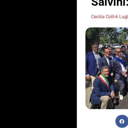
Salvini
Cecilia Colli
6 Lug