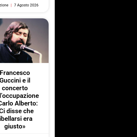
zione
7 Agosto 2026
Francesco
Guccini e il
concerto
l’occupazione
Carlo Alberto:
Ci disse che
ibellarsi era
giusto»