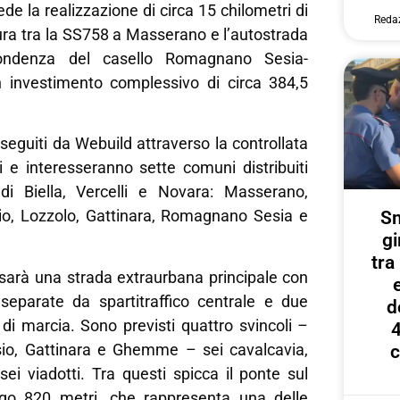
de la realizzazione di circa 15 chilometri di
Reda
ura tra la SS758 a Masserano e l’autostrada
pondenza del casello Romagnano Sesia-
investimento complessivo di circa 384,5
eseguiti da Webuild attraverso la controllata
i e interesseranno sette comuni distribuiti
di Biella, Vercelli e Novara: Masserano,
o, Lozzolo, Gattinara, Romagnano Sesia e
Sm
gi
tr
 sarà una strada extraurbana principale con
separate da spartitraffico centrale e due
d
di marcia. Sono previsti quattro svincoli –
4
io, Gattinara e Ghemme – sei cavalcavia,
c
sei viadotti. Tra questi spicca il ponte sul
ngo 820 metri, che rappresenta una delle