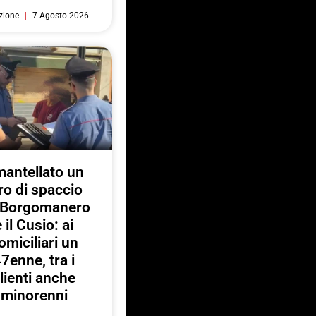
zione
7 Agosto 2026
antellato un
ro di spaccio
a Borgomanero
e il Cusio: ai
omiciliari un
7enne, tra i
lienti anche
minorenni