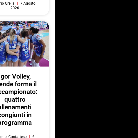
io Grella
7 Agosto
2026
Igor Volley,
ende forma il
ecampionato:
quattro
allenamenti
congiunti in
programma
nuel Contartese
6