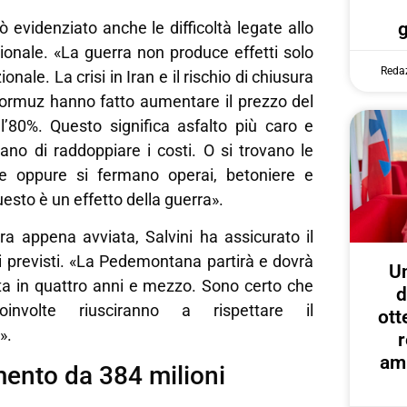
ò evidenziato anche le difficoltà legate allo
ionale. «La guerra non produce effetti solo
Reda
onale. La crisi in Iran e il rischio di chiusura
 Hormuz hanno fatto aumentare il prezzo del
l’80%. Questo significa asfalto più caro e
iano di raddoppiare i costi. O si trovano le
ve oppure si fermano operai, betoniere e
esto è un effetto della guerra».
ra appena avviata, Salvini ha assicurato il
i previsti. «La Pedemontana partirà e dovrà
U
a in quattro anni e mezzo. Sono certo che
d
involte riusciranno a rispettare il
ott
».
r
amp
mento da 384 milioni