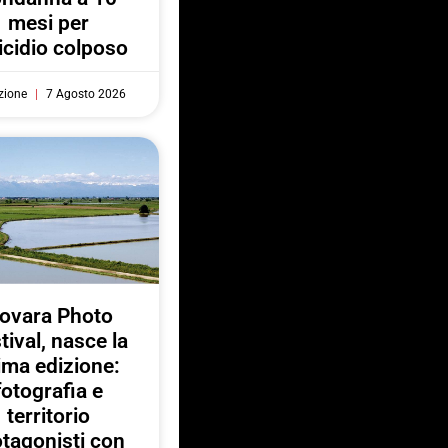
mesi per
cidio colposo
zione
7 Agosto 2026
ovara Photo
tival, nasce la
ima edizione:
fotografia e
territorio
otagonisti con