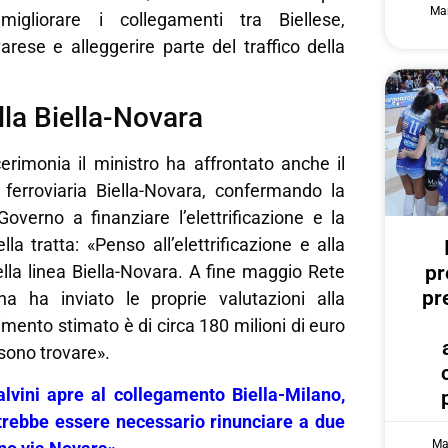
Mar
migliorare i collegamenti tra Biellese,
rese e alleggerire parte del traffico della
.
ella Biella-Novara
erimonia il ministro ha affrontato anche il
 ferroviaria Biella-Novara, confermando la
 Governo a finanziare l’elettrificazione e la
la tratta: «Penso all’elettrificazione e alla
pr
lla linea Biella-Novara. A fine maggio Rete
pr
iana ha inviato le proprie valutazioni alla
imento stimato è di circa 180 milioni di euro
ssono trovare».
vini apre al collegamento Biella-Milano,
rebbe essere necessario rinunciare a due
Ma