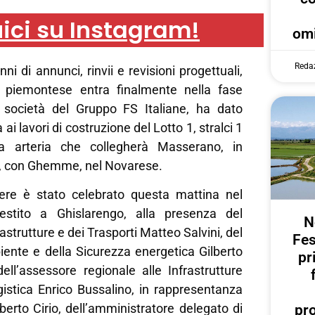
ici su Instagram!
omi
Reda
ni di annunci, rinvii e revisioni progettuali,
piemontese entra finalmente nella fase
 società del Gruppo FS Italiane, ha dato
a ai lavori di costruzione del Lotto 1, stralci 1
a arteria che collegherà Masserano, in
la, con Ghemme, nel Novarese.
iere è stato celebrato questa mattina nel
stito a Ghislarengo, alla presenza del
N
rastrutture e dei Trasporti Matteo Salvini, del
Fes
iente e della Sicurezza energetica Gilberto
pr
dell’assessore regionale alle Infrastrutture
gistica Enrico Bussalino, in rappresentanza
berto Cirio, dell’amministratore delegato di
pr