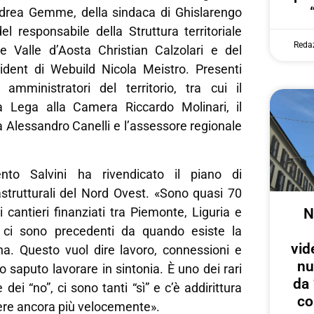
drea Gemme, della sindaca di Ghislarengo
del responsabile della Struttura territoriale
Reda
 Valle d’Aosta Christian Calzolari e del
ident di Webuild Nicola Meistro. Presenti
mministratori del territorio, tra cui il
a Lega alla Camera Riccardo Molinari, il
 Alessandro Canelli e l’assessore regionale
nto Salvini ha rivendicato il piano di
astrutturali del Nord Ovest. «Sono quasi 70
i cantieri finanziati tra Piemonte, Liguria e
N
ci sono precedenti da quando esiste la
vid
ana. Questo vuol dire lavoro, connessioni e
nu
o saputo lavorare in sintonia. È uno dei rari
da 
e dei “no”, ci sono tanti “sì” e c’è addirittura
co
ere ancora più velocemente».