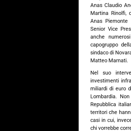
Anas Claudio An
Martina Rinolfi, 
Anas Piemonte e
Senior Vice Pres
anche numerosi a
capogruppo dell
sindaco di Novara
Matteo Marnati.
Nel suo interve
investimenti infr
miliardi di euro d
Lombardia. Non 
Repubblica itali
territori che hann
casi in cui, invec
chi vorrebbe corr