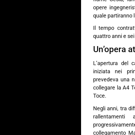
opere ingegnerist
quale partiranno l
Il tempo contrat
quattro anni e sei
Un’opera at
L’apertura del 
iniziata nei pr
prevedeva una n
collegare la A4 
Toce.
Negli anni, tra d
rallentamenti 
progressivame
collegamento M