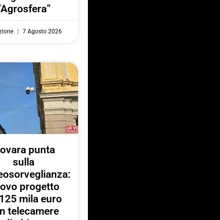
“Agrosfera”
zione
7 Agosto 2026
ovara punta
sulla
eosorveglianza:
ovo progetto
125 mila euro
n telecamere