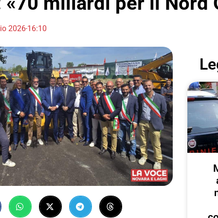
: «70 miliardi per il Nord
lio 2026
16:10
Le
c