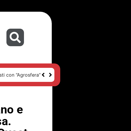
sti con “Agrosfera”
ano e
sa.