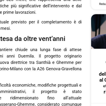
Reda
iche più significative dell’intervento e dal
e prime lavorazioni.
tuale previsto per il completamento è di
 mesi.
tesa da oltre vent’anni
cantiere chiude una lunga fase di attese
imi anni Duemila. Il progetto originario
uova direttrice tra Santhià e Ghemme per
Torino-Milano con la A26 Genova-Gravellona
del
al 
ifficoltà economiche, modifiche progettuali e
«
amministrativi, il progetto è stato
r
nte ridimensionato fino all’attuale
asserano-Ghemme, considerato comunque