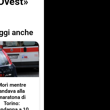
 Ovest»
ggi anche
Morì mentre
andava alla
maratona di
Torino:
ondanna a 10