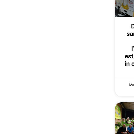
D
sa
est
in 
Ma