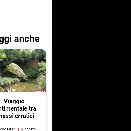
ggi anche
Viaggio
ntimentale tra
massi erratici
ardo Milan
9 Agosto