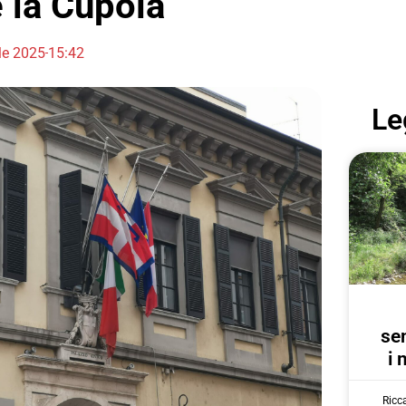
 la Cupola
le 2025
15:42
Le
se
i 
Ricc