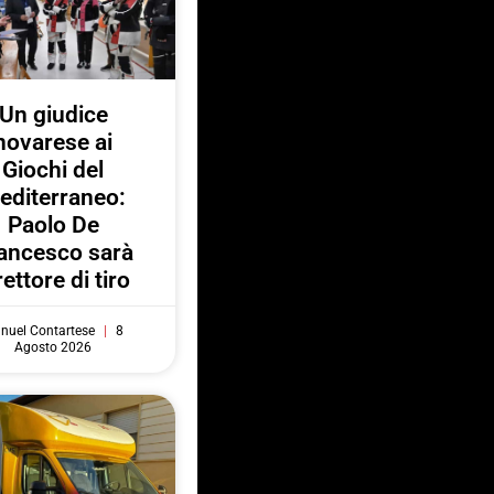
Un giudice
novarese ai
Giochi del
editerraneo:
Paolo De
ancesco sarà
rettore di tiro
nuel Contartese
8
Agosto 2026