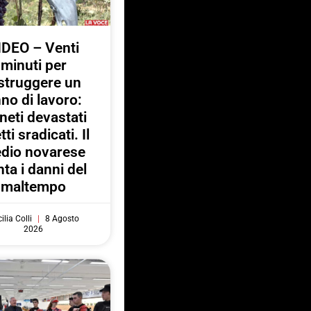
IDEO – Venti
minuti per
struggere un
no di lavoro:
neti devastati
tti sradicati. Il
dio novarese
ta i danni del
maltempo
ilia Colli
8 Agosto
2026