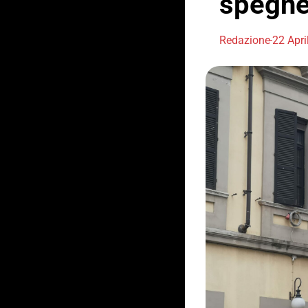
spegne
Redazione
22 Apri