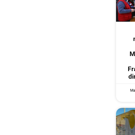
M
Fr
di
Ma