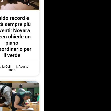
ldo record e
ttà sempre più
venti: Novara
een chiede un
piano
aordinario per
il verde
ilia Colli
8 Agosto
2026