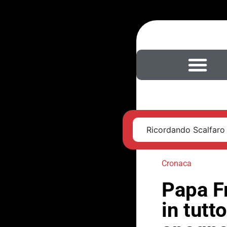
Ricordando Scalfaro
Cronaca
Papa F
in tutt