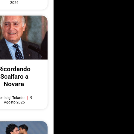
2026
Ricordando
Scalfaro a
Novara
er Luigi Tolardo
9
Agosto 2026