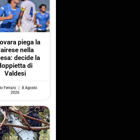
Novara piega la
airese nella
resa: decide la
doppietta di
Valdesi
do Ferraro
8 Agosto
2026