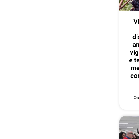
V
di
an
vig
e te
me
con
Cec