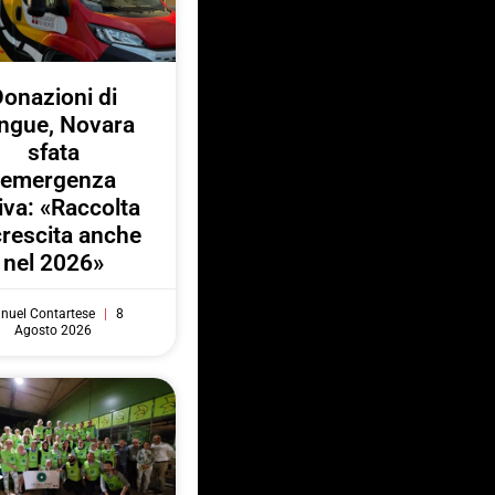
onazioni di
ngue, Novara
sfata
l’emergenza
iva: «Raccolta
crescita anche
nel 2026»
nuel Contartese
8
Agosto 2026