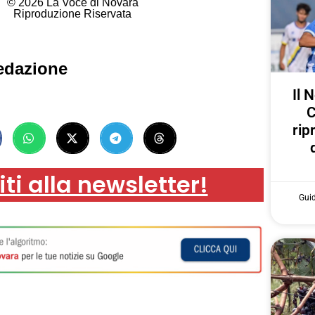
© 2026 La Voce di Novara
Riproduzione Riservata
edazione
Il 
C
rip
iti alla newsletter!
Gui