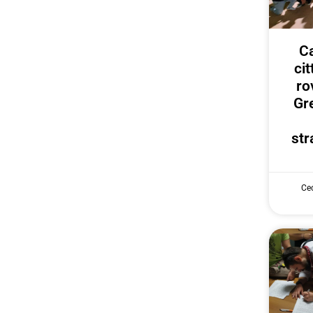
Ca
ci
ro
Gr
str
Cec