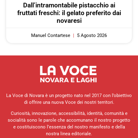
Dall’intramontabile pistacchio ai
fruttati freschi: il gelato preferito dai
novaresi
Manuel Contartese
5 Agosto 2026
La Voce di Novara è un progetto nato nel 2017 con l’obiettivo
di offrire una nuova Voce dei nostri territori.
Curiosità, innovazione, accessibilità, identità, comunità e
socialità sono le parole che accomunano il nostro progetto
e costituiscono l’essenza del nostro manifesto e della
nostra linea editoriale.