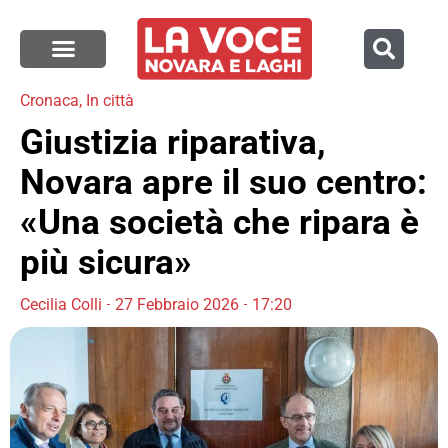
Cronaca
,
In città
Giustizia riparativa,
Novara apre il suo centro:
«Una società che ripara è
più sicura»
Cecilia Colli
27 Febbraio 2026
17:20