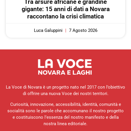
Tra arsure africane e grandine
gigante: 15 anni di dati a Novara
raccontano la crisi climatica
Luca Galuppini
7 Agosto 2026
La Voce di Novara è un progetto nato nel 2017 con l’obiettivo
di offrire una nuova Voce dei nostri territori.
Curiosità, innovazione, accessibilità, identità, comunità e
socialità sono le parole che accomunano il nostro progetto
e costituiscono l’essenza del nostro manifesto e della
nostra linea editoriale.