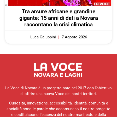
Tra arsure africane e grandine
gigante: 15 anni di dati a Novara
raccontano la crisi climatica
Luca Galuppini
7 Agosto 2026
La Voce di Novara è un progetto nato nel 2017 con l’obiettivo
di offrire una nuova Voce dei nostri territori.
Curiosità, innovazione, accessibilità, identità, comunità e
socialità sono le parole che accomunano il nostro progetto
e costituiscono l’essenza del nostro manifesto e della