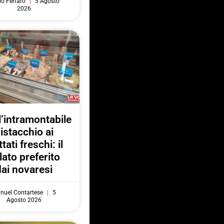
do Ferraro
5 Agosto
2026
l’intramontabile
istacchio ai
ttati freschi: il
lato preferito
dai novaresi
nuel Contartese
5
Agosto 2026