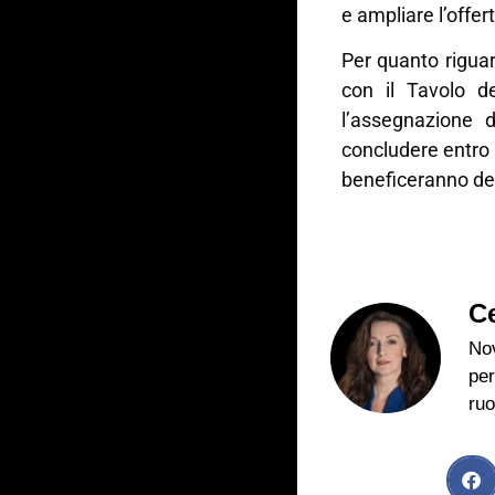
e ampliare l’offer
Per quanto riguar
con il Tavolo de
l’assegnazione d
concludere entro 
beneficeranno del
Ce
Nov
per
ruo