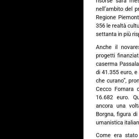
risorse sarà me
nell’ambito del p
Regione Piemonte
356 le realtà cultu
settanta in più ri
Anche il novare
progetti finanziat
caserma Passalac
di 41.355 euro, e
che curano”, pro
Cecco Fornara d
16.682 euro. Qu
ancora una volt
Borgna, figura di 
umanistica italia
Come era stato e