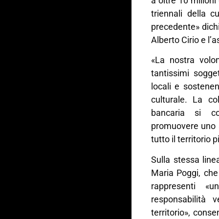
a oltre 10 milioni
triennali della c
precedente» dich
Alberto Cirio e l’
«La nostra volo
tantissimi sogge
locali e sostene
culturale. La co
bancaria si c
promuovere uno sv
tutto il territorio
Sulla stessa lin
Maria Poggi, che
rappresenti «
responsabilità 
territorio», cons