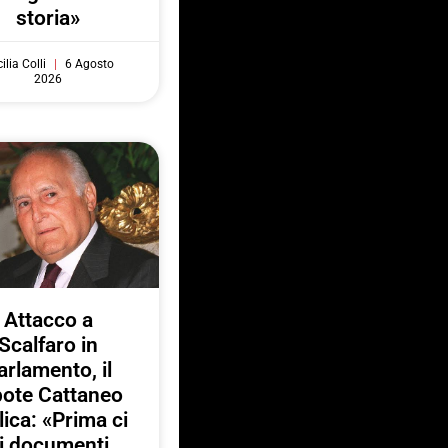
storia»
ilia Colli
6 Agosto
2026
Attacco a
Scalfaro in
arlamento, il
pote Cattaneo
lica: «Prima ci
i documenti