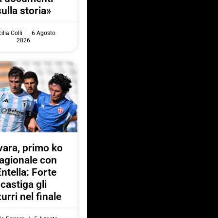
sulla storia»
ilia Colli
6 Agosto
2026
ara, primo ko
agionale con
Entella: Forte
castiga gli
urri nel finale