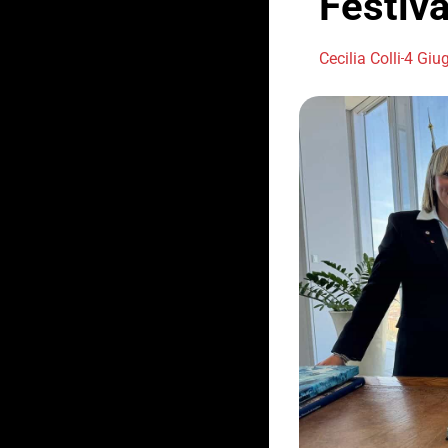
Festiva
Cecilia Colli
4 Giu