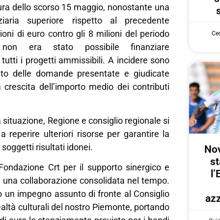
tura dello scorso 15 maggio, nonostante una
ziaria superiore rispetto al precedente
ioni di euro contro gli 8 milioni del periodo
Cec
on era stato possibile finanziare
tti i progetti ammissibili. A incidere sono
nto delle domande presentate e giudicate
la crescita dell’importo medio dei contributi
 situazione, Regione e consiglio regionale si
 reperire ulteriori risorse per garantire la
i soggetti risultati idonei.
Nov
st
Fondazione Crt per il supporto sinergico e
l’
di una collaborazione consolidata nel tempo.
un impegno assunto di fronte al Consiglio
azz
ealtà culturali del nostro Piemonte, portando