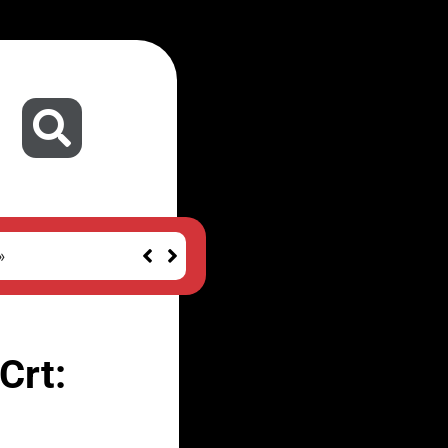
»
Crt: