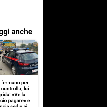
ggi anche
 fermano per
 controllo, lui
rida: «Ve la
ccio pagare» e
ancia sedie ai