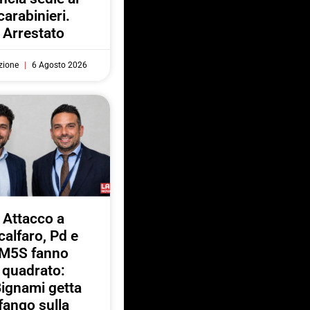
carabinieri.
Arrestato
zione
6 Agosto 2026
Attacco a
calfaro, Pd e
M5S fanno
quadrato:
ignami getta
fango sulla