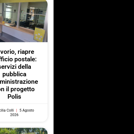
nvorio, riapre
fficio postale:
servizi della
pubblica
ministrazione
n il progetto
Polis
ilia Colli
5 Agosto
2026