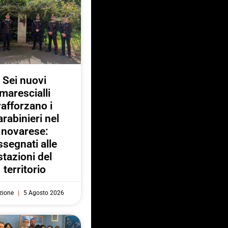
Sei nuovi
marescialli
rafforzano i
rabinieri nel
novarese:
ssegnati alle
stazioni del
territorio
zione
5 Agosto 2026