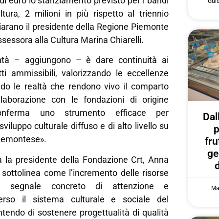
 di euro lo stanziamento previsto per i bandi
Gui
ultura, 2 milioni in più rispetto al triennio
iarano il presidente della Regione Piemonte
assessora alla Cultura Marina Chiarelli.
ntà – aggiungono – è dare continuità ai
tti ammissibili, valorizzando le eccellenze
ndo le realtà che rendono vivo il comparto
llaborazione con le fondazioni di origine
onferma uno strumento efficace per
Dal
iluppo culturale diffuso e di alto livello su
p
 piemontese».
fru
ge
ea la presidente della Fondazione Crt, Anna
 sottolinea come l’incremento delle risorse
un segnale concreto di attenzione e
Ma
verso il sistema culturale e sociale del
entendo di sostenere progettualità di qualità