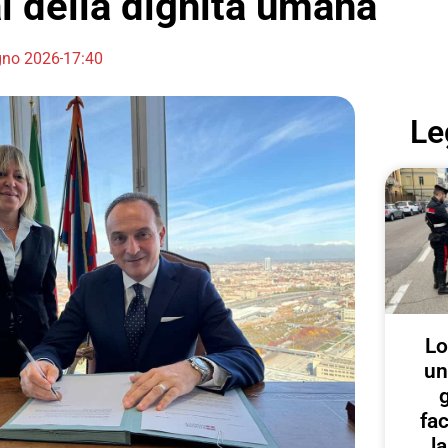
l della dignità umana
gno 2026
17:40
Le
Lo
un
g
fa
l