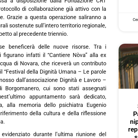
ssa a disposizione dalla Fondazione CRT
rotocollo di collaborazione già attivo con la
. Grazie a questa operazione saliranno a
Cec
rali sostenute sull’intero territorio regionale,
spetto al precedente triennio.
se beneficerà delle nuove risorse. Tra i
i figurano infatti il “Cantiere Nòva” alla ex
qua di Novara, che riceverà un contributo
 il “Festival della Dignità Umana – Le parole
mosso dall’associazione Dignità e Lavoro –
i Borgomanero, cui sono stati assegnati
est’ultimo appuntamento sarà dedicato,
a, alla memoria dello psichiatra Eugenio
riferimento della cultura e della riflessione
P
ni
na.
rep
videnziato durante l’ultima riunione del
s