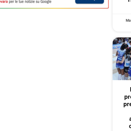
Mar
pr
pr