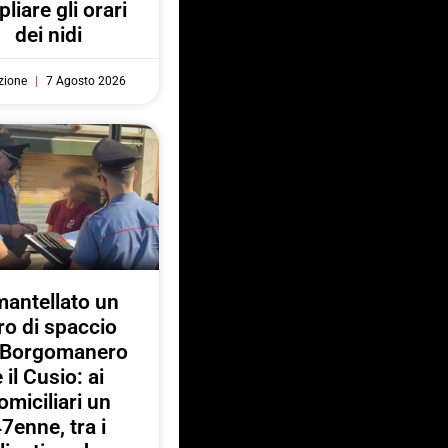
liare gli orari
dei nidi
zione
7 Agosto 2026
antellato un
ro di spaccio
a Borgomanero
e il Cusio: ai
omiciliari un
7enne, tra i