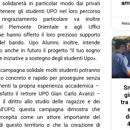
amp
 solidarietà in particolar modo dai privati
stenere gli studenti UPO nel loro percorso
ringraziamento particolare va inoltre
Reda
 del Piemonte Orientale e agli Uffici
he hanno offerto il loro prezioso supporto
del bando. Upo Alumni, inoltre, intende
 anche in futuro il progetto “Il tuo sogno
e iniziative a sostegno degli studenti Upo».
 campagna solidale molti studenti potranno
o concreto e rapido per proseguire senza
menti la propria esperienza accademica –
Sm
fatto il rettore UPO Gian Carlo Avanzi –
gi
 il diritto allo studio delle ragazze e dei
tr
i all’UPO, questa campagna dimostra che
d
percepita come un attore importante del
4
di questo territorio e che la creazione di