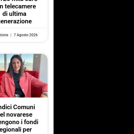
n telecamere
di ultima
generazione
zione
7 Agosto 2026
ndici Comuni
el novarese
engono i fondi
egionali per