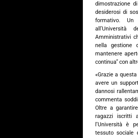
dimostrazione di
desiderosi di so
formativo. Un 
all’Università
Amministrativi c
nella gestione 
mantenere aperto
continua” con altr
«Grazie a questa
avere un support
dannosi rallenta
commenta soddis
Oltre a garantire
ragazzi iscritt
l’Università è 
tessuto sociale 