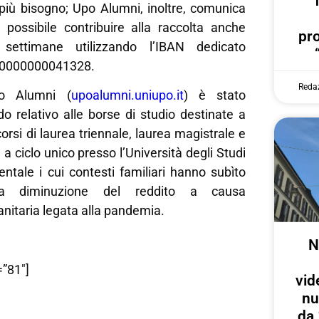
 più bisogno; Upo Alumni, inoltre, comunica
possibile contribuire alla raccolta anche
pr
 settimane utilizzando l’IBAN dedicato
0000000041328.
Reda
po Alumni (
upoalumni.uniupo.it
) è stato
do relativo alle borse di studio destinate a
ai corsi di laurea triennale, laurea magistrale e
a ciclo unico presso l’Università degli Studi
ntale i cui contesti familiari hanno subìto
iva diminuzione del reddito a causa
nitaria legata alla pandemia.
N
”81″]
vid
nu
da 