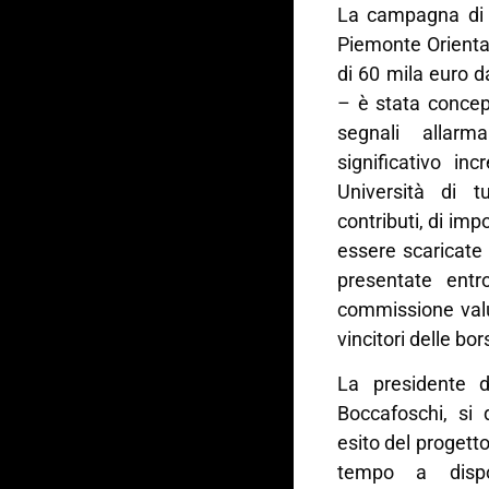
La campagna di 
Piemonte Orienta
di 60 mila euro d
– è stata concep
segnali allarm
significativo in
Università di t
contributi, di im
essere scaricate
presentate ent
commissione valut
vincitori delle bo
La presidente 
Boccafoschi, si 
esito del progett
tempo a disp