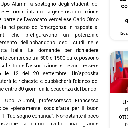
Upo Alumni a sostegno degli studenti del
co
le – cominciata con la generosa donazione
a parte dell’avvocato vercellese Carlo Olmo
ita nel pieno dell’emergenza in risposta ai
Reda
anti che prefiguravano un potenziale
cremento dell’abbandono degli studi nelle
utta Italia. Le domande per richiedere
porto compreso tra 500 e 1500 euro, possono
 sul sito dell’associazione e devono essere
ro le 12 del 20 settembre. Un’apposita
erà le richieste e pubblicherà l’elenco dei
rse entro 30 giorni dalla scadenza del bando.
di Upo Alumni, professoressa Francesca
U
dice «pienamente soddisfatta per il buon
d
o “Il Tuo sogno continua”. Nonostante il poco
ott
r
osizione abbiamo avuto una grande