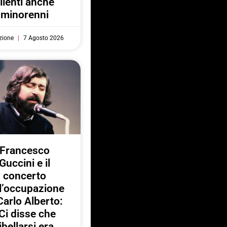
lienti anche
minorenni
zione
7 Agosto 2026
Francesco
Guccini e il
concerto
l’occupazione
Carlo Alberto:
Ci disse che
ibellarsi era