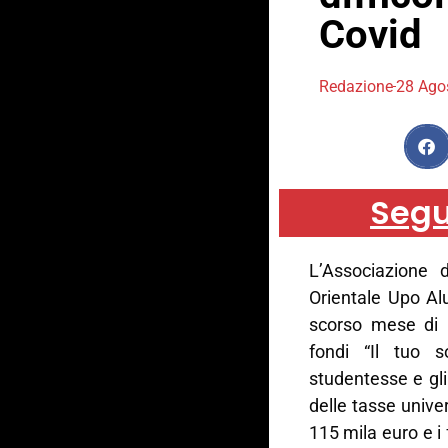
Covid
Redazione
28 Ago
Segu
L’Associazione d
Orientale Upo Al
scorso mese di 
fondi “Il tuo s
studentesse e gli
delle tasse unive
115 mila euro e i 