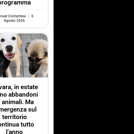
programma
nuel Contartese
6
Agosto 2026
ara, in estate
no abbandoni
i animali. Ma
emergenza sul
territorio
ontinua tutto
l’anno