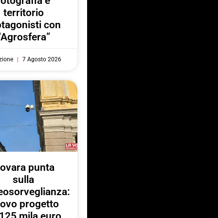
fotografia e
territorio
otagonisti con
“Agrosfera”
zione
7 Agosto 2026
ovara punta
sulla
eosorveglianza:
ovo progetto
125 mila euro