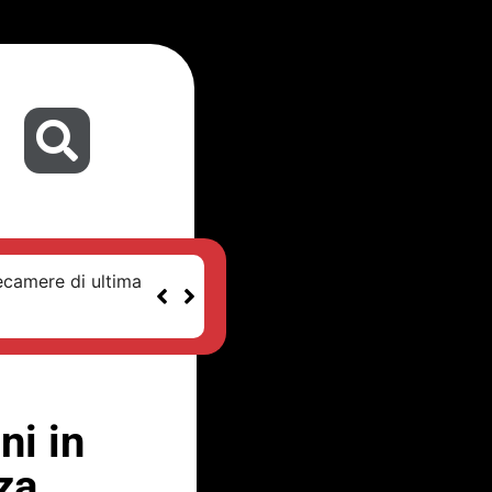
ecamere di ultima
ni in
za