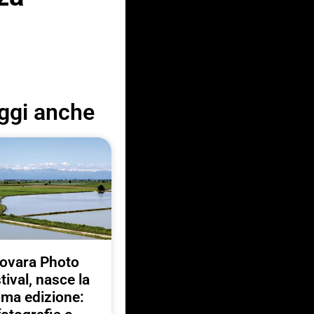
ggi anche
ovara Photo
tival, nasce la
ima edizione: