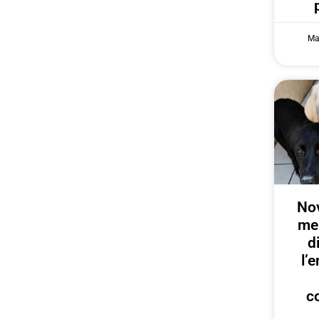
Ma
Nov
me
d
l’
c