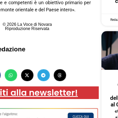
c
e e competenti è un obiettivo primario per
iemonte orientale e del Paese intero».
Reda
© 2026 La Voce di Novara
Riproduzione Riservata
edazione
iti alla newsletter!
del
al 
«
r