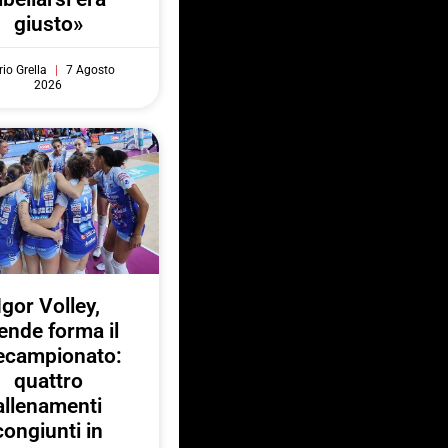
giusto»
io Grella
7 Agosto
2026
Igor Volley,
ende forma il
ecampionato:
quattro
allenamenti
congiunti in