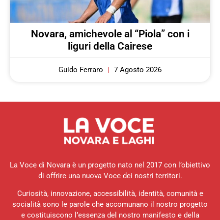
Novara, amichevole al “Piola” con i
liguri della Cairese
Guido Ferraro
7 Agosto 2026
La Voce di Novara è un progetto nato nel 2017 con l’obiettivo
di offrire una nuova Voce dei nostri territori.
Curiosità, innovazione, accessibilità, identità, comunità e
socialità sono le parole che accomunano il nostro progetto
e costituiscono l’essenza del nostro manifesto e della