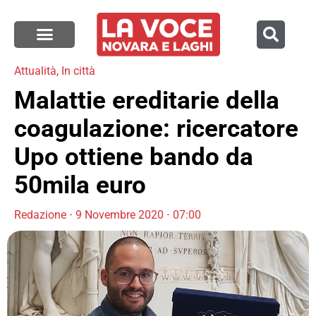
Attualità
,
In città
Malattie ereditarie della
coagulazione: ricercatore
Upo ottiene bando da
50mila euro
Redazione
9 Novembre 2020
07:00