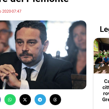
io 2020
07:47
Le
Ca
ci
ro
Gr