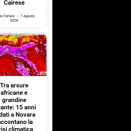
Cairese
do Ferraro
7 Agosto
2026
Tra arsure
africane e
grandine
gante: 15 anni
 dati a Novara
accontano la
risi climatica