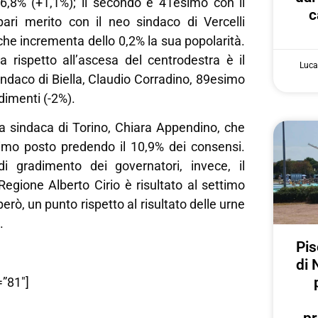
6,8% (+1,1%); il secondo è 41esimo con il
c
ari merito con il neo sindaco di Vercelli
he incrementa dello 0,2% la sua popolarità.
a rispetto all’ascesa del centrodestra è il
Luca
ndaco di Biella, Claudio Corradino, 89esimo
dimenti (-2%).
a sindaca di Torino, Chiara Appendino, che
simo posto predendo il 10,9% dei consensi.
 di gradimento dei governatori, invece, il
Regione Alberto Cirio è risultato al settimo
rò, un punto rispetto al risultato delle urne
.
Pis
di 
”81″]
pr