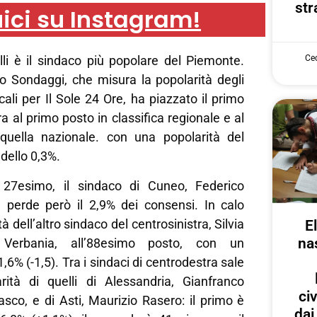
str
ici su Instagram!
Cec
li è il sindaco più popolare del Piemonte.
to Sondaggi, che misura la popolarità degli
cali per Il Sole 24 Ore, ha piazzato il primo
a al primo posto in classifica regionale e al
quella nazionale. con una popolarità del
 dello 0,3%.
, 27esimo, il sindaco di Cuneo, Federico
 perde però il 2,9% dei consensi. In calo
à dell’altro sindaco del centrosinistra, Silvia
E
na
 Verbania, all’88esimo posto, con un
6% (-1,5). Tra i sindaci di centrodestra sale
ità di quelli di Alessandria, Gianfranco
ci
iasco, e di Asti, Maurizio Rasero: il primo è
dai