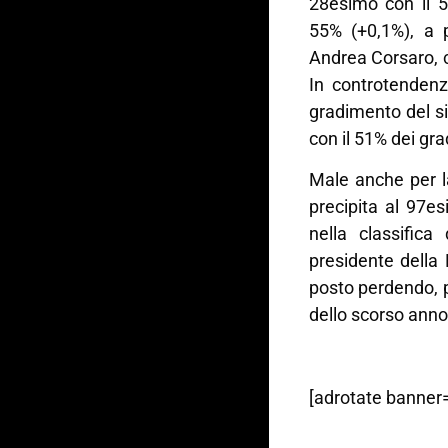
28esimo con il 5
55% (+0,1%), a p
Andrea Corsaro, c
In controtendenz
gradimento del si
con il 51% dei gra
Male anche per l
precipita al 97e
nella classifica
presidente della 
posto perdendo, pe
dello scorso anno
[adrotate banner=