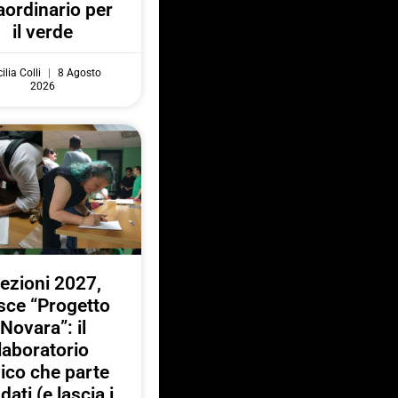
aordinario per
il verde
ilia Colli
8 Agosto
2026
lezioni 2027,
sce “Progetto
Novara”: il
laboratorio
vico che parte
 dati (e lascia i