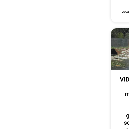
Luca
VID
m
g
s