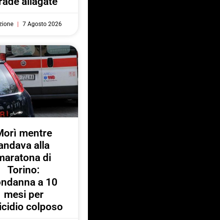
rade allagate
zione
7 Agosto 2026
Morì mentre
andava alla
maratona di
Torino:
ondanna a 10
mesi per
cidio colposo