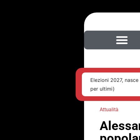
Elezioni 2027, nasce 
per ultimi)
Attualità
Alessan
popola