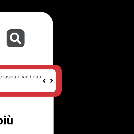
 lascia i candidati
più