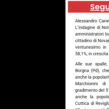
Segu
Alessandro Canel
L’indagine di No
amministratori lo
cittadino di Novar
ventunesimo in 
58,1%, in crescita
Alle sue spalle
Borgna (Pd), che
anche la popolarit
Marchionini di
gradimento del 51,
anche la popolar
Cuttica di Revigl