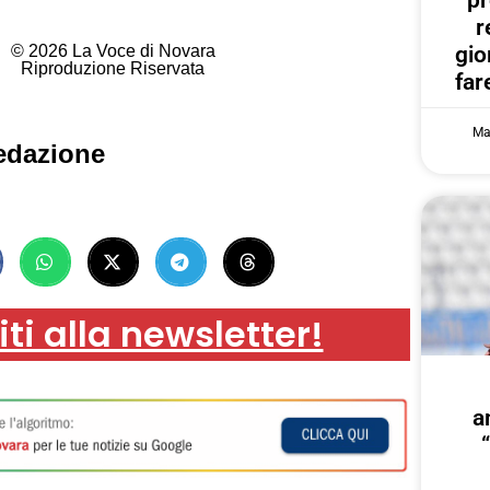
r
© 2026 La Voce di Novara
gi
Riproduzione Riservata
far
Ma
edazione
iti alla newsletter!
a