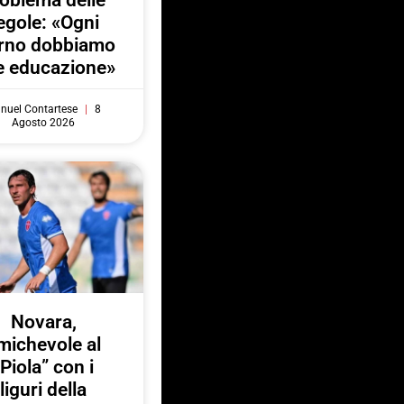
egole: «Ogni
orno dobbiamo
e educazione»
nuel Contartese
8
Agosto 2026
Novara,
michevole al
“Piola” con i
liguri della