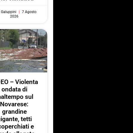
 Galuppini
7 Agosto
2026
EO – Violenta
ondata di
altempo sul
Novarese:
grandine
igante, tetti
coperchiati e