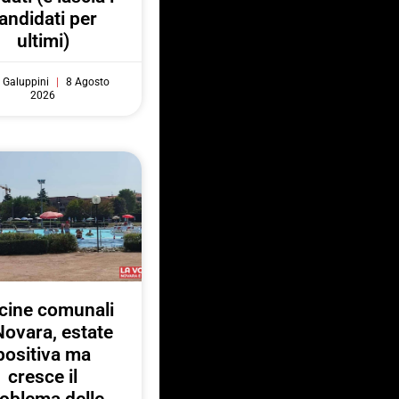
andidati per
ultimi)
 Galuppini
8 Agosto
2026
cine comunali
Novara, estate
positiva ma
cresce il
oblema delle