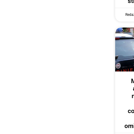
st
Reda
c
omi