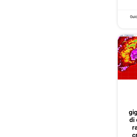
Gui
gi
di
r
c