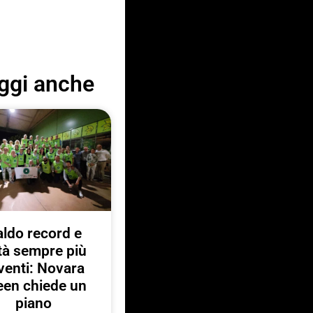
ggi anche
ldo record e
ttà sempre più
venti: Novara
een chiede un
piano